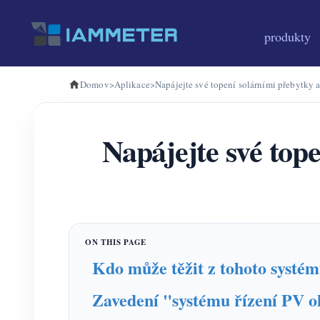
produkty
Domov
>
Aplikace
>
Napájejte své topení solárními přebytky a
Napájejte své tope
Kdo může těžit z tohoto systé
Zavedení "systému řízení PV o