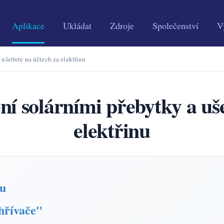
Aplikace
Ukládat
Zdroje
Společenství
V
 ušetřete na účtech za elektřinu
ní solárními přebytky a uš
elektřinu
mu
hřívače"