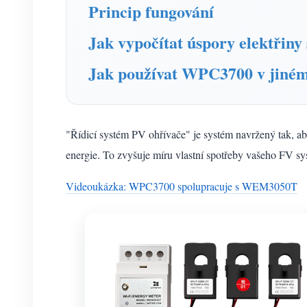
Princip fungování
Jak vypočítat úspory elektřiny
Jak používat WPC3700 v jiné
"Řídicí systém PV ohřívače" je systém navržený tak, aby
energie. To zvyšuje míru vlastní spotřeby vašeho FV sys
Videoukázka: WPC3700 spolupracuje s WEM3050T