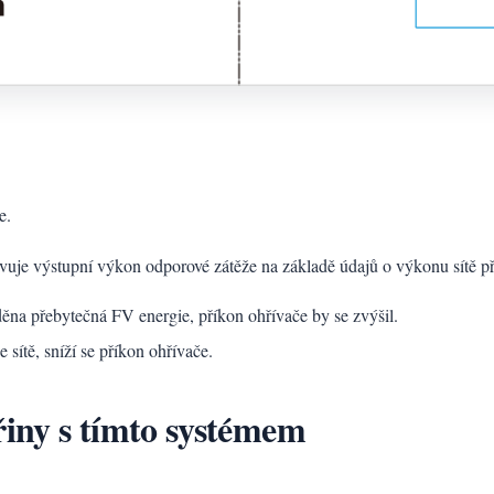
e.
 výstupní výkon odporové zátěže na základě údajů o výkonu sítě 
děna přebytečná FV energie, příkon ohřívače by se zvýšil.
sítě, sníží se příkon ohřívače.
řiny s tímto systémem