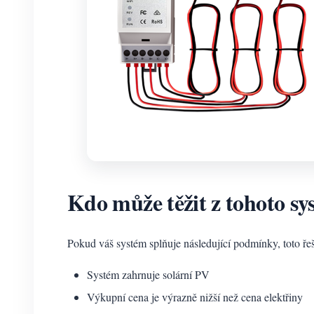
Kdo může těžit z tohoto s
Pokud váš systém splňuje následující podmínky, toto ře
Systém zahrnuje solární PV
Výkupní cena je výrazně nižší než cena elektřiny