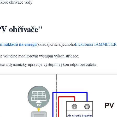
íkové ohřívače vody
PV ohřívače"
ní nákladů na energii
(skládající se z jednoho
Elektroměr IAMMETER
e volitelně monitorovat výstupní výkon střídače.
čase a dynamicky upravuje výstupní výkon odporové zátěže.