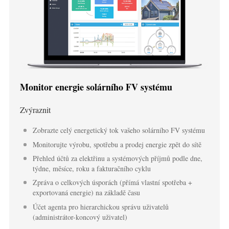
Simulátor IAMMETER
Virtuální měřič
Systém energetického předpovídání a simulace
Aplikace
Monitor energie solárního FV systému
Monitor energie solárního FV systému
Ukládat
Monitor spotřeby elektřiny
Zdroje
Zvýraznit
Řídicí systém PV ohřívače
Rychlý start produktu
Společenství
Zobrazte celý energetický tok vašeho solárního FV systému
Automatizace domácnosti
Monitorujte výrobu, spotřebu a prodej energie zpět do sítě
Dokument
Vývojář
Přehled účtů za elektřinu a systémových příjmů podle dne,
Tovární energetické monitorování
Výukové video
týdne, měsíce, roku a fakturačního cyklu
Prozkoumat
Kontakt
Zpráva o celkových úsporách (přímá vlastní spotřeba +
FAQ
Program odměn
exportovaná energie) na základě času
O nás
Zprávy
Účet agenta pro hierarchickou správu uživatelů
(administrátor-koncový uživatel)
Blogy