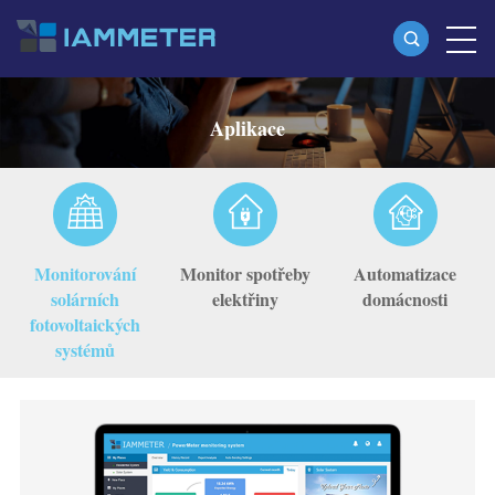
produkty
Aplikace
Jednofázový Wi-Fi měřič energie (WEM3080)
Třífázový Wi-Fi měřič energie (WEM3080T)
Třífázový Wi-Fi měřič energie (WEM3046T)
Monitorování
Monitor spotřeby
Automatizace
Třífázový Wi-Fi měřič energie (WEM3050T)
solárních
elektřiny
domácnosti
fotovoltaických
WiFi Power Controller
systémů
IAMMETER Cloud Pro
Samoobslužná hostingová služba
Nabíječka EV