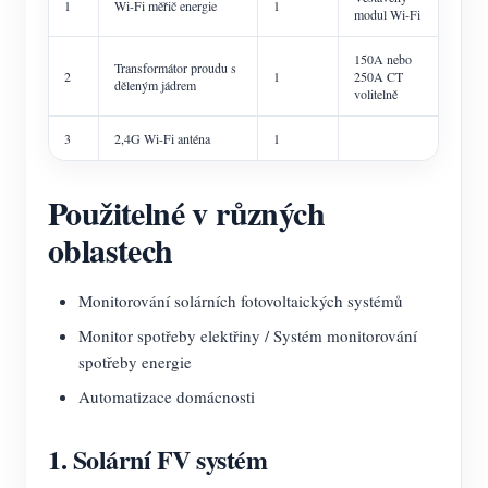
1
Wi-Fi měřič energie
1
modul Wi-Fi
150A nebo
Transformátor proudu s
2
1
250A CT
děleným jádrem
volitelně
3
2,4G Wi-Fi anténa
1
Použitelné v různých
oblastech
Monitorování solárních fotovoltaických systémů
Monitor spotřeby elektřiny / Systém monitorování
spotřeby energie
Automatizace domácnosti
1. Solární FV systém