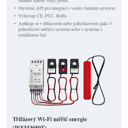
Snadno změřte velký proud.
Otevřené API pro integraci s vaším vlastním serverem
Vyhovuje CE, FCC, RoHs
Aplikuje se v třífázovém nebo jednofázovém (jako 3
jednofázové měřiče) systému nebo v systému s
rozdělenou fází
Třífázový Wi-Fi měřič energie
(WEM3050T)