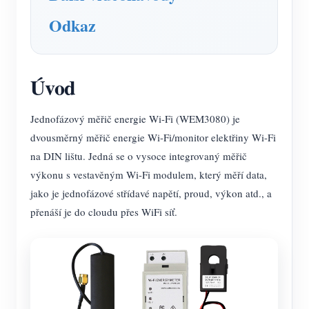
Odkaz
Úvod
Jednofázový měřič energie Wi-Fi (WEM3080) je
dvousměrný měřič energie Wi-Fi/monitor elektřiny Wi-Fi
na DIN lištu. Jedná se o vysoce integrovaný měřič
výkonu s vestavěným Wi-Fi modulem, který měří data,
jako je jednofázové střídavé napětí, proud, výkon atd., a
přenáší je do cloudu přes WiFi síť.