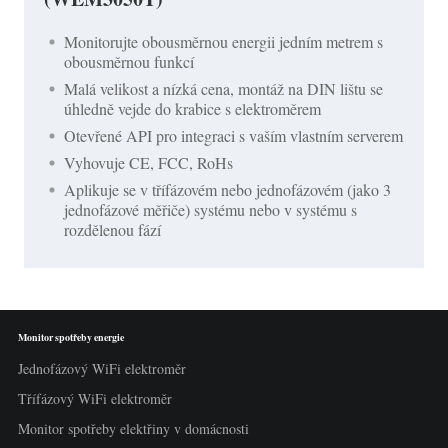
Monitorujte obousměrnou energii jedním metrem s
obousměrnou funkcí
Malá velikost a nízká cena, montáž na DIN lištu se
úhledně vejde do krabice s elektroměrem
Otevřené API pro integraci s vaším vlastním serverem
Vyhovuje CE, FCC, RoHs
Aplikuje se v třífázovém nebo jednofázovém (jako 3
jednofázové měřiče) systému nebo v systému s
rozdělenou fází
Monitor spotřeby energie
Jednofázový WiFi elektroměr
Třífázový WiFi elektroměr
Monitor spotřeby elektřiny v domácnosti