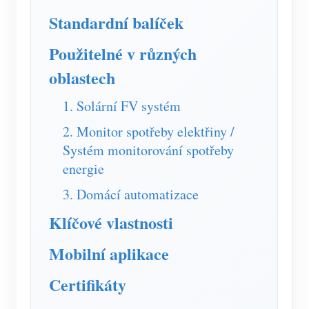
Simulátor IAMMETER
Standardní balíček
Virtuální měřič
Použitelné v různých
Systém energetického předpovídání a simulace
oblastech
Aplikace
1. Solární FV systém
Monitor energie solárního FV systému
Ukládat
2. Monitor spotřeby elektřiny /
Monitor spotřeby elektřiny
Zdroje
Systém monitorování spotřeby
energie
Řídicí systém PV ohřívače
Rychlý start produktu
Společenství
3. Domácí automatizace
Automatizace domácnosti
Dokument
Vývojář
Klíčové vlastnosti
Tovární energetické monitorování
Výukové video
Prozkoumat
Kontakt
Mobilní aplikace
FAQ
Program odměn
O nás
Zprávy
Certifikáty
Blogy