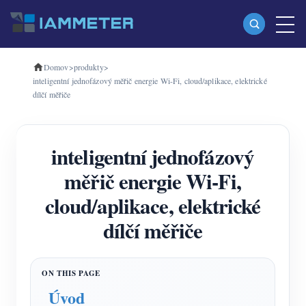
Domov
>
produkty
>
produkty
inteligentní jednofázový měřič energie Wi-Fi, cloud/aplikace, elektrické
dílčí měřiče
Jednofázový Wi-Fi měřič energie (WEM3080)
Třífázový Wi-Fi měřič energie (WEM3080T)
inteligentní jednofázový
Třífázový Wi-Fi měřič energie (WEM3046T)
měřič energie Wi-Fi,
Třífázový Wi-Fi měřič energie (WEM3050T)
cloud/aplikace, elektrické
WiFi Power Controller
dílčí měřiče
IAMMETER Cloud Pro
Samoobslužná hostingová služba
Nabíječka EV
Úvod