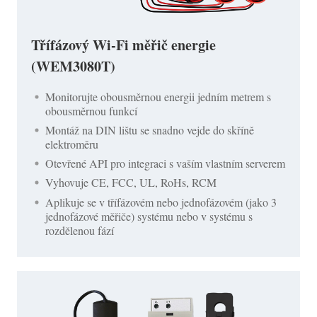
Třífázový Wi-Fi měřič energie
(WEM3080T)
Monitorujte obousměrnou energii jedním metrem s
obousměrnou funkcí
Montáž na DIN lištu se snadno vejde do skříně
elektroměru
Otevřené API pro integraci s vaším vlastním serverem
Vyhovuje CE, FCC, UL, RoHs, RCM
Aplikuje se v třífázovém nebo jednofázovém (jako 3
jednofázové měřiče) systému nebo v systému s
rozdělenou fází