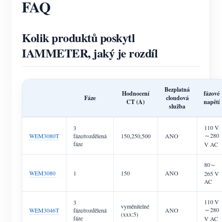
FAQ
Kolik produktů poskytl
IAMMETER, jaký je rozdíl
Bezplatná
Hodnocení
fázové
Fáze
cloudová
CT (A)
napětí
služba
110 V
3
～280
WEM3080T
fáze/rozdělená
150,250,500
ANO
fáze
V AC
80～
WEM3080
1
150
ANO
265 V
AC
110 V
3
vyměnitelné
～280
WEM3046T
fáze/rozdělená
ANO
(xxx:5)
fáze
V AC