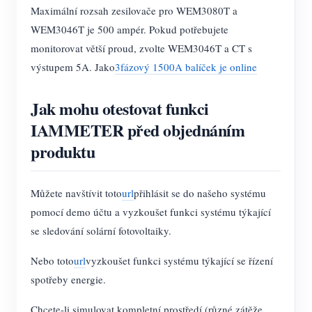
Maximální rozsah zesilovače pro WEM3080T a
WEM3046T je 500 ampér. Pokud potřebujete
monitorovat větší proud, zvolte WEM3046T a CT s
výstupem 5A. Jako
3fázový 1500A balíček je online
Jak mohu otestovat funkci
IAMMETER před objednáním
produktu
Můžete navštívit toto
url
přihlásit se do našeho systému
pomocí demo účtu a vyzkoušet funkci systému týkající
se sledování solární fotovoltaiky.
Nebo toto
url
vyzkoušet funkci systému týkající se řízení
spotřeby energie.
Chcete-li simulovat kompletní prostředí (různé zátěže,