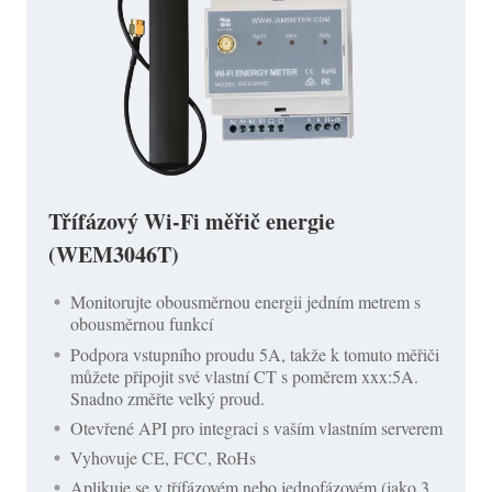
Třífázový Wi-Fi měřič energie
(WEM3046T)
Monitorujte obousměrnou energii jedním metrem s
obousměrnou funkcí
Podpora vstupního proudu 5A, takže k tomuto měřiči
můžete připojit své vlastní CT s poměrem xxx:5A.
Snadno změřte velký proud.
Otevřené API pro integraci s vaším vlastním serverem
Vyhovuje CE, FCC, RoHs
Aplikuje se v třífázovém nebo jednofázovém (jako 3