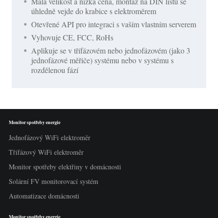
Malá velikost a nízká cena, montáž na DIN lištu se
úhledně vejde do krabice s elektroměrem
Otevřené API pro integraci s vaším vlastním serverem
Vyhovuje CE, FCC, RoHs
Aplikuje se v třífázovém nebo jednofázovém (jako 3
jednofázové měřiče) systému nebo v systému s
rozdělenou fází
Monitor spotřeby energie
Jednofázový WiFi elektroměr
Třífázový WiFi elektroměr
Monitor spotřeby elektřiny v domácnosti
Solární FV monitorovací systém
Automatizace domácnosti
Monitor spotřeby energie