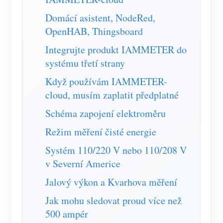
Simulátor IAMMETER
Domácí asistent, NodeRed,
Virtuální měřič
OpenHAB, Thingsboard
Systém energetického předpovídání a simulace
Integrujte produkt IAMMETER do
systému třetí strany
Aplikace
Když používám IAMMETER-
Monitor energie solárního FV systému
Ukládat
cloud, musím zaplatit předplatné
Monitor spotřeby elektřiny
Zdroje
Schéma zapojení elektroměru
Řídicí systém PV ohřívače
Rychlý start produktu
Společenství
Režim měření čisté energie
Automatizace domácnosti
Dokument
Vývojář
Systém 110/220 V nebo 110/208 V
Tovární energetické monitorování
v Severní Americe
Výukové video
Prozkoumat
Kontakt
Jalový výkon a Kvarhova měření
FAQ
Program odměn
O nás
Jak mohu sledovat proud více než
Zprávy
500 ampér
Blogy