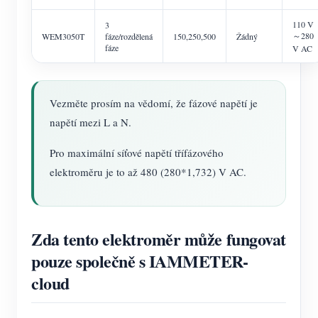
110 V
3
～280
WEM3050T
fáze/rozdělená
150,250,500
Žádný
fáze
V AC
Vezměte prosím na vědomí, že fázové napětí je
napětí mezi L a N.
Pro maximální síťové napětí třífázového
elektroměru je to až 480 (280*1,732) V AC.
Zda tento elektroměr může fungovat
pouze společně s IAMMETER-
cloud