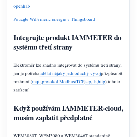
openhab
Použijte WiFi měřič energie v Thingsboard
Integrujte produkt IAMMETER do
systému třetí strany
Elektroměr lze snadno integrovat do systému třetí strany,
jen je potřeba
udělat nějaký jednoduchý vývoj
přizpůsobit
rozhraní (
mqtt
,
protokol Modbus/TCP
,
tcp,tls,http
) tohoto
zařízení.
Když používám IAMMETER-cloud,
musím zaplatit předplatné
WEM3080T, WEM3080 a WEM3046T standardně