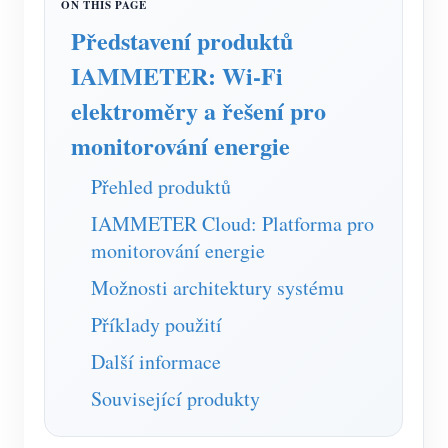
Nabíječka EV
Představení produktů
Simulátor IAMMETER
IAMMETER: Wi-Fi
Virtuální měřič
elektroměry a řešení pro
Systém energetické predikce a simulace
monitorování energie
Aplikace
Přehled produktů
Monitor energie solárního FV systému
Obchod
IAMMETER Cloud: Platforma pro
Monitor spotřeby elektřiny
Zdroje
monitorování energie
Systém řízení FV ohřevu
Možnosti architektury systému
Rychlý start produktu
Komunita
Domácí automatizace
Příklady použití
Dokumentace
Program přispěvatelů
Řešení
Monitorování energie ve výrobě
Další informace
Výukové video
Centrum přispěvatelů
Kontakt
Související produkty
FAQ
Aktivity IAMMETER
O nás
Novinky
Fórum