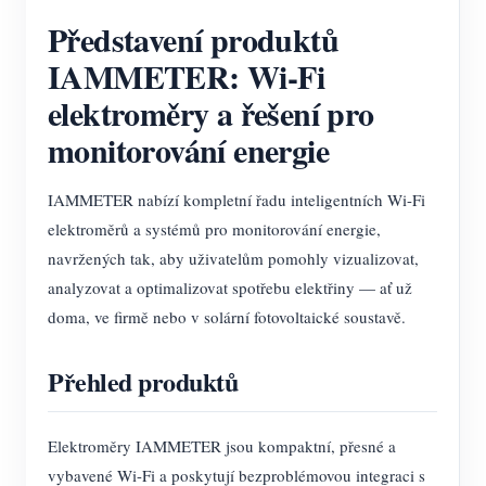
Představení produktů
Blog
App Store
IAMMETER: Wi-Fi
Prozkoumat web
elektroměry a řešení pro
Žebříček FV
monitorování energie
IAMMETER nabízí kompletní řadu inteligentních Wi-Fi
elektroměrů a systémů pro monitorování energie,
navržených tak, aby uživatelům pomohly vizualizovat,
analyzovat a optimalizovat spotřebu elektřiny — ať už
doma, ve firmě nebo v solární fotovoltaické soustavě.
Přehled produktů
Elektroměry IAMMETER jsou kompaktní, přesné a
vybavené Wi-Fi a poskytují bezproblémovou integraci s