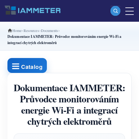
Home
Resources
Documents
Produkty
Dokumentace IAMMETER: Průvodce monitorováním energie Wi-Fi a
integrací chytrých elektroměrů
Jednofázový Wi-Fi elektroměr (WEM3080)
Split-phase Wi-Fi elektroměr (WEM2067)
Catalog
Třífázový Wi-Fi elektroměr (WEM3080T)
Třífázový Wi-Fi elektroměr (WEM3046T)
Dokumentace IAMMETER:
Třífázový Wi-Fi elektroměr (WEM3050T)
Průvodce monitorováním
energie Wi-Fi a integrací
WiFi regulátor výkonu
chytrých elektroměrů
IAMMETER Cloud Pro
Služba self-hostingu