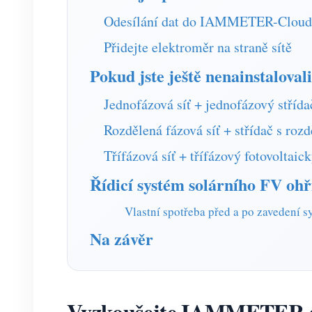
Odesílání dat do IAMMETER-Cloud 
Přidejte elektroměr na straně sítě
Pokud jste ještě nenainstaloval
Jednofázová síť + jednofázový střída
Rozdělená fázová síť + střídač s rozd
Třífázová síť + třífázový fotovoltaic
Řídicí systém solárního FV ohř
Vlastní spotřeba před a po zavedení s
Na závěr
Vyzkoušejte IAMMETER a zj