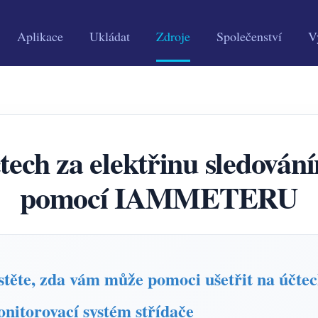
Aplikace
Ukládat
Zdroje
Společenství
V
čtech za elektřinu sledován
pomocí IAMMETERU
te, zda vám může pomoci ušetřit na účtech
onitorovací systém střídače