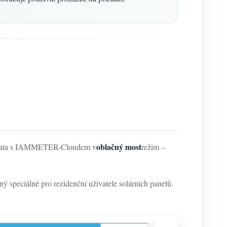
oblačný most
 data s IAMMETER-Cloudem v
režim –
ný speciálně pro rezidenční uživatele solárních panelů.