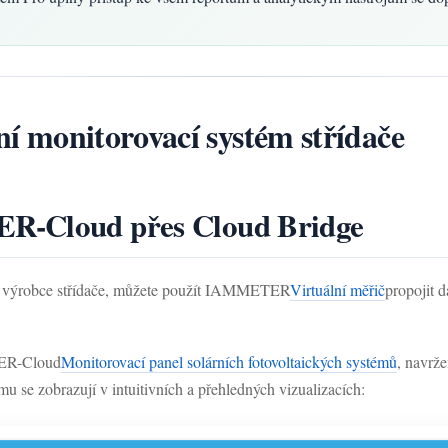
ní monitorovací systém střídače
R-Cloud přes Cloud Bridge
 od výrobce střídače, můžete použít IAMMETER
Virtuální měřič
propojit
TER-Cloud
Monitorovací panel solárních fotovoltaických systémů
, navrže
u se zobrazují v intuitivních a přehledných vizualizacích: