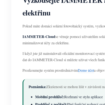
elektřinu
Pokud máte domácí solární fotovoltaický systém, vyzko
IAMMETER-Cloud
se věnuje pomoci uživatelům solár
minimalizovat účty za elektřinu.
I když jste již nainstalovali oficiální monitorovací systé
dat do IAMMETER-Cloud si můžete užívat všech funk
Prozkoumejte systém prostřednictvím
Demo účet
a obje
Poznámka:
Zkušenosti se mohou lišit v závislosti 
Mobilní prohlížeč:
Rozhraní ve stylu aplikace
Prohlížeč v počítači:
Plně funkční webový syst