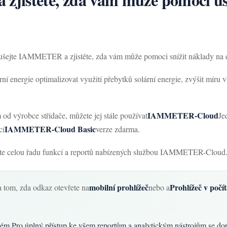
ušejte IAMMETER a zjistěte, zda vám může pomoci snížit náklady na e
ní energie optimalizovat využití přebytků solární energie, zvýšit míru 
IAMMETER-Cloud
m od výrobce střídače, můžete jej stále používat
Je
IAMMETER-Cloud Basic
cí
verze zdarma.
vte celou řadu funkcí a reportů nabízených službou IAMMETER-Cloud
mobilní prohlížeč
Prohlížeč v počít
na tom, zda odkaz otevřete na
nebo a
ém Pro úplný přístup ke všem reportům a analytickým nástrojům se dopo