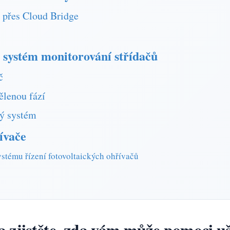
přes Cloud Bridge
i systém monitorování střídačů
č
ělenou fází
ký systém
ívače
ystému řízení fotovoltaických ohřívačů
istěte, zda vám může pomoci uše