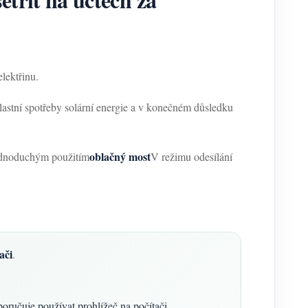
lektřinu.
vlastní spotřeby solární energie a v konečném důsledku
oblačný most
dnoduchým použitím
V režimu odesílání
.
ači
.
ručuje používat prohlížeč na počítači.