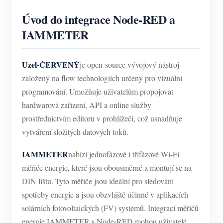
Úvod do integrace Node-RED a
IAMMETER
Uzel-ČERVENÝ
je open-source vývojový nástroj
založený na flow technologiích určený pro vizuální
programování. Umožňuje uživatelům propojovat
hardwarová zařízení, API a online služby
prostřednictvím editoru v prohlížeči, což usnadňuje
vytváření složitých datových toků.
IAMMETER
nabízí jednofázové i třífázové Wi-Fi
měřiče energie, které jsou obousměrné a montují se na
DIN lištu. Tyto měřiče jsou ideální pro sledování
spotřeby energie a jsou obzvláště účinné v aplikacích
solárních fotovoltaických (FV) systémů. Integrací měřičů
energie IAMMETER s Node-RED mohou uživatelé