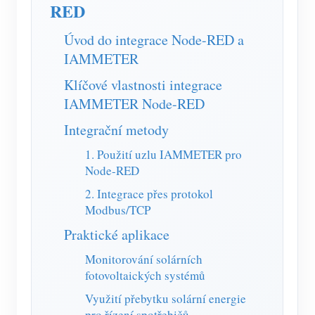
Simulátor IAMMETER
RED
Virtuální měřič
Úvod do integrace Node-RED a
IAMMETER
Systém energetického předpovídání a simulace
Klíčové vlastnosti integrace
Aplikace
IAMMETER Node-RED
Monitor energie solárního FV systému
Ukládat
Integrační metody
Monitor spotřeby elektřiny
Zdroje
1. Použití uzlu IAMMETER pro
Node-RED
Řídicí systém PV ohřívače
Rychlý start produktu
Společenství
2. Integrace přes protokol
Automatizace domácnosti
Dokument
Vývojář
Modbus/TCP
Tovární energetické monitorování
Výukové video
Praktické aplikace
Prozkoumat
Kontakt
FAQ
Monitorování solárních
Program odměn
O nás
fotovoltaických systémů
Zprávy
Využití přebytku solární energie
Blogy
pro řízení spotřebičů