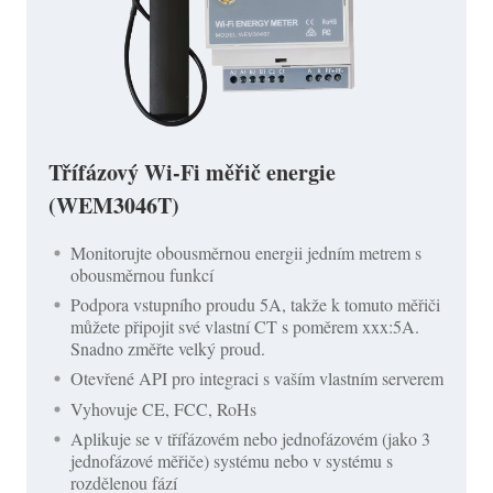
Třífázový Wi-Fi měřič energie
(WEM3046T)
Monitorujte obousměrnou energii jedním metrem s
obousměrnou funkcí
Podpora vstupního proudu 5A, takže k tomuto měřiči
můžete připojit své vlastní CT s poměrem xxx:5A.
Snadno změřte velký proud.
Otevřené API pro integraci s vaším vlastním serverem
Vyhovuje CE, FCC, RoHs
Aplikuje se v třífázovém nebo jednofázovém (jako 3
jednofázové měřiče) systému nebo v systému s
rozdělenou fází