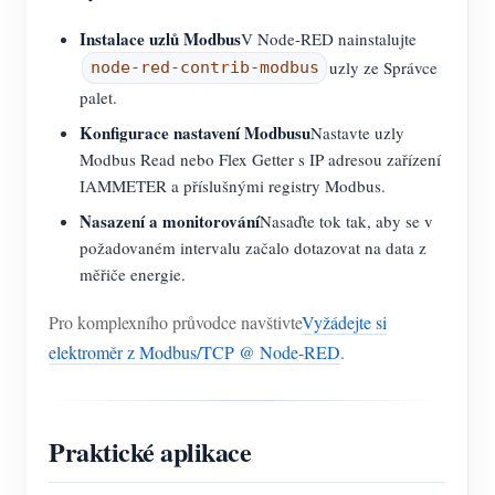
Instalace uzlů Modbus
V Node-RED nainstalujte
uzly ze Správce
node-red-contrib-modbus
palet.
Konfigurace nastavení Modbusu
Nastavte uzly
Modbus Read nebo Flex Getter s IP adresou zařízení
IAMMETER a příslušnými registry Modbus.
Nasazení a monitorování
Nasaďte tok tak, aby se v
požadovaném intervalu začalo dotazovat na data z
měřiče energie.
Pro komplexního průvodce navštivte
Vyžádejte si
elektroměr z Modbus/TCP @ Node-RED
.
Praktické aplikace