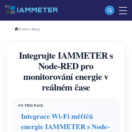
Domov
>
Blogy
produkty
Jednofázový Wi-Fi měřič energie (WEM3080)
Integrujte IAMMETER s
Třífázový Wi-Fi měřič energie (WEM3080T)
Node-RED pro
Třífázový Wi-Fi měřič energie (WEM3046T)
monitorování energie v
Třífázový Wi-Fi měřič energie (WEM3050T)
reálném čase
WiFi Power Controller
IAMMETER Cloud Pro
Samoobslužná hostingová služba
Integrace Wi-Fi měřičů
Nabíječka EV
energie IAMMETER s Node-