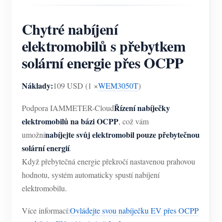
Chytré nabíjení
elektromobilů s přebytkem
solární energie přes OCPP
Náklady:
109 USD (1 ×
WEM3050T
)
Řízení nabíječky
Podpora IAMMETER-Cloud
elektromobilů na bázi OCPP
, což vám
nabíjejte svůj elektromobil pouze přebytečnou
umožní
solární energií
.
Když přebytečná energie překročí nastavenou prahovou
hodnotu, systém automaticky spustí nabíjení
elektromobilu.
Více informací:
Ovládejte svou nabíječku EV přes OCPP