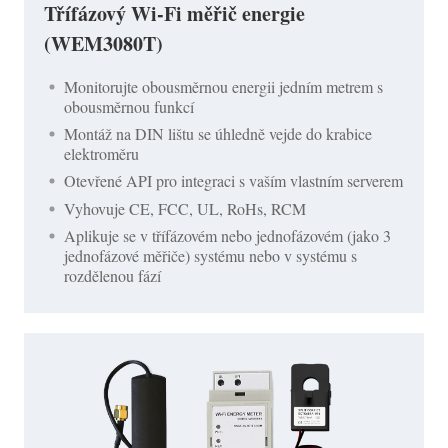
Třífázový Wi-Fi měřič energie
(WEM3080T)
Monitorujte obousměrnou energii jedním metrem s
obousměrnou funkcí
Montáž na DIN lištu se úhledně vejde do krabice
elektroměru
Otevřené API pro integraci s vaším vlastním serverem
Vyhovuje CE, FCC, UL, RoHs, RCM
Aplikuje se v třífázovém nebo jednofázovém (jako 3
jednofázové měřiče) systému nebo v systému s
rozdělenou fází