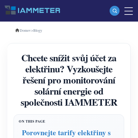
Domov
>
Blogy
produkty
Jednofázový Wi-Fi měřič energie (WEM3080)
Chcete snížit svůj účet za
Třífázový Wi-Fi měřič energie (WEM3080T)
elektřinu? Vyzkoušejte
Třífázový Wi-Fi měřič energie (WEM3046T)
řešení pro monitorování
Třífázový Wi-Fi měřič energie (WEM3050T)
solární energie od
WiFi Power Controller
společnosti IAMMETER
IAMMETER Cloud Pro
Samoobslužná hostingová služba
Nabíječka EV
Porovnejte tarify elektřiny s