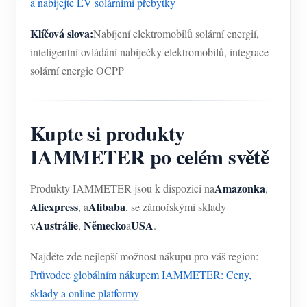
a nabíjejte EV solárními přebytky
Klíčová slova:
Nabíjení elektromobilů solární energií,
inteligentní ovládání nabíječky elektromobilů, integrace
solární energie OCPP
Kupte si produkty
IAMMETER po celém světě
Amazonka
Produkty IAMMETER jsou k dispozici na
,
Aliexpress
Alibaba
, a
, se zámořskými sklady
Austrálie
Německo
USA
v
,
a
.
Najděte zde nejlepší možnost nákupu pro váš region:
Průvodce globálním nákupem IAMMETER: Ceny,
sklady a online platformy