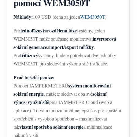
pomocí WEM3050T
Náklady:
109 USD (cena za jeden
WEM3050T
)
jednofázový
rozdělená fáze
Pro
a
systémy, jeden
invertorová
WEM3050T může současně monitorovat
solární generace
import/export mřížky
a
.
třífázový
Pro
systémy, budete potřebovat dvě jednotky
WEM3050T pro sledování výkonu sítě i střídače.
Proč to šetří peníze:
systém monitorování
Pomocí IAMPERMETERŮ
solární energie
solární
, můžete sledovat oba své
výnos
využití sítě
a
přes IAMMETER-Cloud (web a
aplikace). To vám umožní určit nejlepší čas pro spuštění
spotřebičů s vysokou spotřebou – maximalizovat
vlastní spotřeba solární energie
tak
a minimalizace
nákupů v síti.