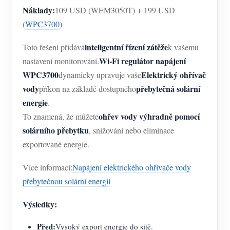
Náklady:
109 USD (WEM3050T) + 199 USD
(
WPC3700
)
inteligentní řízení zátěže
Toto řešení přidává
k vašemu
Wi-Fi regulátor napájení
nastavení monitorování.
WPC3700
Elektrický ohřívač
dynamicky upravuje vaše
vody
přebytečná solární
příkon na základě dostupného
energie
.
ohřev vody výhradně pomocí
To znamená, že můžete
solárního přebytku
, snižování nebo eliminace
exportované energie.
Více informací:
Napájení elektrického ohřívače vody
přebytečnou solární energií
Výsledky:
Před:
Vysoký export energie do sítě.