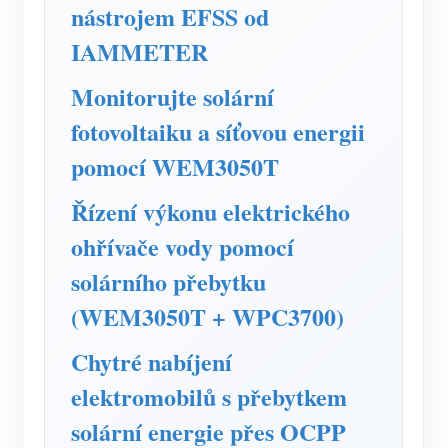
Simulátor IAMMETER
nástrojem EFSS od
IAMMETER
Virtuální měřič
Systém energetického předpovídání a simulace
Monitorujte solární
Aplikace
fotovoltaiku a síťovou energii
pomocí WEM3050T
Monitor energie solárního FV systému
Ukládat
Řízení výkonu elektrického
Monitor spotřeby elektřiny
Zdroje
ohřívače vody pomocí
Řídicí systém PV ohřívače
Rychlý start produktu
Společenství
solárního přebytku
Automatizace domácnosti
Dokument
Vývojář
(WEM3050T + WPC3700)
Tovární energetické monitorování
Výukové video
Prozkoumat
Kontakt
Chytré nabíjení
FAQ
Program odměn
O nás
elektromobilů s přebytkem
Zprávy
solární energie přes OCPP
Blogy