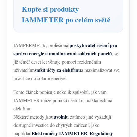
Kupte si produkty
IAMMETER po celém světě
poskytovatel řešení pro
IAMPERMETR, profesionál
správu energie a monitorování solárních panelů
, se
již téměř deset let věnuje pomoci rezidenčním
snížit účty za elektřinu
uživatelům
a maximalizovat své
investice do solární energie.
Tento článek popisuje několik způsobů, jak vám
IAMMETER může pomoci ušetřit na nákladech na
elektřinu.
uvolnit
Některé metody jsou
, zatímco jiné vyžadují
dostupné investice do chytrých zařízení, jako
Elektroměry IAMMETER
Regulátory
například
a