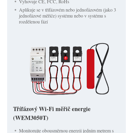
Vyhovuje CE, FCC, RoHs
Aplikuje se v třífázovém nebo jednofázovém (jako 3
jednofázové měřiče) systému nebo v systému s
rozdělenou fází
Třífázový Wi-Fi měřič energie
(WEM3050T)
Monitorujte obousměrnou energii jedním metrem s