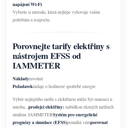
napájení Wi-Fi
.
Vyberte si metodu, která nejlépe vyhovuje vašim
potřebám a rozpočtu.
Porovnejte tarify elektřiny s
nástrojem EFSS od
IAMMETER
Náklady:
uvolnit
Požadavek:
údaje o hodinové spotřebě energie
Výběr nejlepšího tarifu s elektřinou může být matoucí u
prodejci elektřiny
mnoha...
s nabídkou různých tarifních
Systém pro energetické
struktur. IAMMETER
prognózy a simulace (EFSS)
porovnat
pomáhá vám