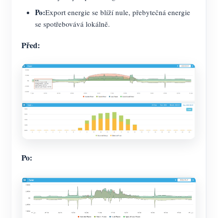
Po:
Export energie se blíží nule, přebytečná energie
se spotřebovává lokálně.
Před:
Po: