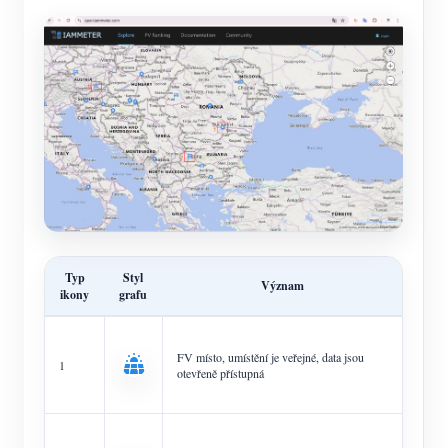
Typ
Styl
Význam
ikony
grafu
FV místo, umístění je veřejné, data jsou
1
otevřeně přístupná