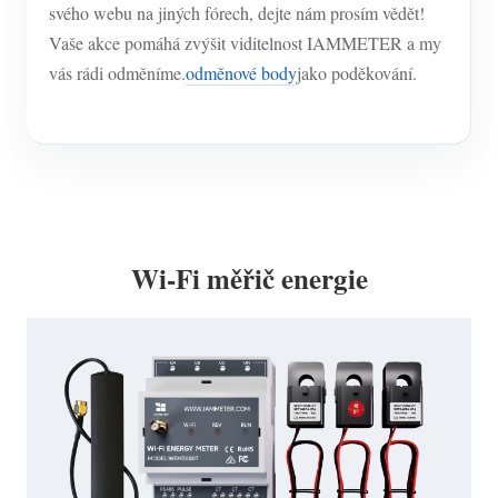
svého webu na jiných fórech, dejte nám prosím vědět!
Vaše akce pomáhá zvýšit viditelnost IAMMETER a my
vás rádi odměníme.
odměnové body
jako poděkování.
Wi-Fi měřič energie