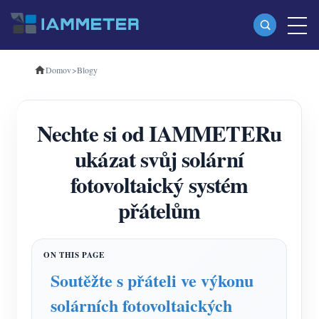
Domov
>
Blogy
produkty
Jednofázový Wi-Fi měřič energie (WEM3080)
Nechte si od IAMMETERu
Třífázový Wi-Fi měřič energie (WEM3080T)
ukázat svůj solární
Třífázový Wi-Fi měřič energie (WEM3046T)
fotovoltaický systém
Třífázový Wi-Fi měřič energie (WEM3050T)
přátelům
WiFi Power Controller
IAMMETER Cloud Pro
Samoobslužná hostingová služba
Soutěžte s přáteli ve výkonu
Nabíječka EV
solárních fotovoltaických