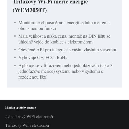
Třífázový Wi-Fi měřič energie
(WEM3050T)
Monitorujte obousměrnou energii jedním metrem s
obousměrnou funkcí
Malá velikost a nízká cena, montáž na DIN lištu se
úhledně vejde do krabice s elektroměrem
Otevřené API pro integraci s vaším vlastním serverem
Vyhovuje CE, FCC, RoHs
Aplikuje se v třífázovém nebo jednofázovém (jako 3
jednofázové měřiče) systému nebo v systému s
rozdělenou fází
Monitor spotřeby energie
Jednofázový WiFi elektroměr
Třífázový WiFi elektroměr