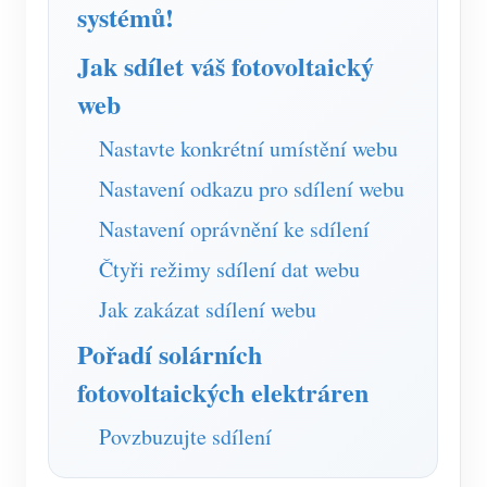
Simulátor IAMMETER
systémů!
Virtuální měřič
Jak sdílet váš fotovoltaický
Systém energetického předpovídání a simulace
web
Aplikace
Nastavte konkrétní umístění webu
Monitor energie solárního FV systému
Ukládat
Nastavení odkazu pro sdílení webu
Monitor spotřeby elektřiny
Zdroje
Nastavení oprávnění ke sdílení
Řídicí systém PV ohřívače
Čtyři režimy sdílení dat webu
Rychlý start produktu
Společenství
Automatizace domácnosti
Jak zakázat sdílení webu
Dokument
Vývojář
Pořadí solárních
Tovární energetické monitorování
Výukové video
Prozkoumat
Kontakt
fotovoltaických elektráren
FAQ
Program odměn
O nás
Povzbuzujte sdílení
Zprávy
Blogy