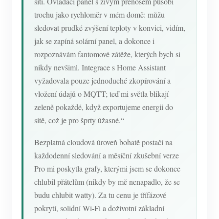
síti. Ovládací panel s živým přenosem působí
trochu jako rychloměr v mém domě: můžu
sledovat prudké zvýšení teploty v konvici, vidím,
jak se zapíná solární panel, a dokonce i
rozpoznávám fantomové zátěže, kterých bych si
nikdy nevšiml. Integrace s Home Assistant
vyžadovala pouze jednoduché zkopírování a
vložení údajů o MQTT; teď mi světla blikají
zeleně pokaždé, když exportujeme energii do
sítě, což je pro šprty úžasné.“
Bezplatná cloudová úroveň bohatě postačí na
každodenní sledování a měsíční zkušební verze
Pro mi poskytla grafy, kterými jsem se dokonce
chlubil přátelům (nikdy by mě nenapadlo, že se
budu chlubit watty). Za tu cenu je třífázové
pokrytí, solidní Wi-Fi a doživotní základní