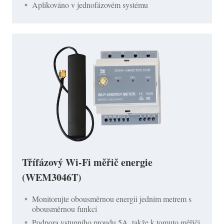
Aplikováno v jednofázovém systému
Třífázový Wi-Fi měřič energie
(WEM3046T)
Monitorujte obousměrnou energii jedním metrem s
obousměrnou funkcí
Podpora vstupního proudu 5A, takže k tomuto měřiči