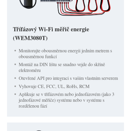
Třífázový Wi-Fi měřič energie
(WEM3080T)
Monitorujte obousměrnou energii jedním metrem s
obousměrnou funkcí
Montáž na DIN lištu se snadno vejde do skříně
elektroměru
Otevřené API pro integraci s vaším vlastním serverem
Vyhovuje CE, FCC, UL, RoHs, RCM
Aplikuje se v třífázovém nebo jednofázovém (jako 3
jednofázové měřiče) systému nebo v systému s
rozdělenou fází