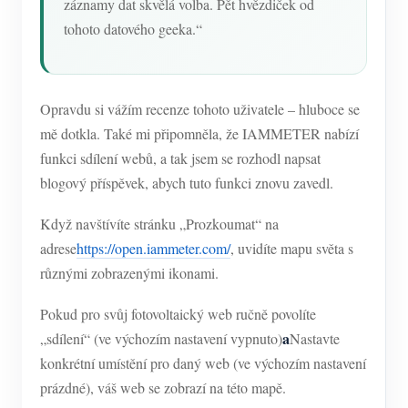
záznamy dat skvělá volba. Pět hvězdiček od
tohoto datového geeka.“
Opravdu si vážím recenze tohoto uživatele – hluboce se
mě dotkla. Také mi připomněla, že IAMMETER nabízí
funkci sdílení webů, a tak jsem se rozhodl napsat
blogový příspěvek, abych tuto funkci znovu zavedl.
Když navštívíte stránku „Prozkoumat“ na
adrese
https://open.iammeter.com/
, uvidíte mapu světa s
různými zobrazenými ikonami.
Pokud pro svůj fotovoltaický web ručně povolíte
a
„sdílení“ (ve výchozím nastavení vypnuto)
Nastavte
konkrétní umístění pro daný web (ve výchozím nastavení
prázdné), váš web se zobrazí na této mapě.