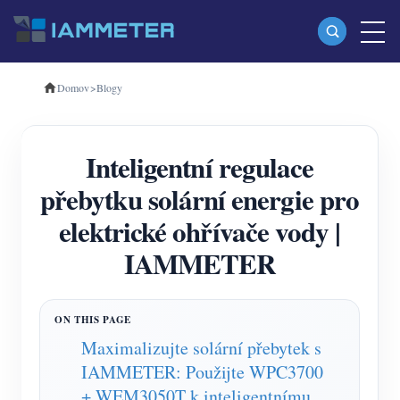
Domov
>
Blogy
produkty
Jednofázový Wi-Fi měřič energie (WEM3080)
Inteligentní regulace
Třífázový Wi-Fi měřič energie (WEM3080T)
přebytku solární energie pro
Třífázový Wi-Fi měřič energie (WEM3046T)
elektrické ohřívače vody |
Třífázový Wi-Fi měřič energie (WEM3050T)
IAMMETER
WiFi Power Controller
IAMMETER Cloud Pro
Samoobslužná hostingová služba
Maximalizujte solární přebytek s
IAMMETER: Použijte WPC3700
Nabíječka EV
+ WEM3050T k inteligentnímu