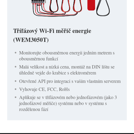
Třífázový Wi-Fi měřič energie
(WEM3050T)
Monitorujte obousměrnou energii jedním metrem s
obousměrnou funkcí
Malá velikost a nízká cena, montáž na DIN lištu se
úhledně vejde do krabice s elektroměrem
Otevřené API pro integraci s vaším vlastním serverem
Vyhovuje CE, FCC, RoHs
Aplikuje se v třífázovém nebo jednofázovém (jako 3
jednofázové měřiče) systému nebo v systému s
rozdělenou fází