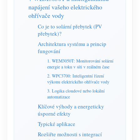
Simulátor IAMMETER
napájení vašeho elektrického
Virtuální měřič
ohřívače vody
Co je to solární přebytek (PV
Systém energetického předpovídání a simulace
přebytek)?
Aplikace
Architektura systému a princip
fungování
Monitor energie solárního FV systému
Ukládat
1. WEM3050T: Monitorování solární
Monitor spotřeby elektřiny
Zdroje
energie a toku v síti v reálném čase
Řídicí systém PV ohřívače
2. WPC3700: Inteligentní řízení
Rychlý start produktu
Společenství
výkonu elektrického ohřívače vody
Automatizace domácnosti
Dokument
Vývojář
3. Logika cloudové nebo lokální
automatizace
Tovární energetické monitorování
Výukové video
Prozkoumat
Kontakt
Klíčové výhody a energeticky
úsporné efekty
FAQ
Program odměn
O nás
Typické aplikace
Zprávy
Rozšiřte možnosti s integrací
Blogy