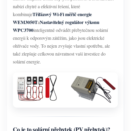
nabízí chytré a efektivní řešení, které
Třífázový Wi-Fi měřič energie
kombinuje
WEM3050T
Nastavitelný regulátor výkonu
a
WPC3700
inteligentně odvádět přebytečnou solární
energii k odporovým zátěžím, jako jsou elektrické
ohřívače vody. To nejen zvyšuje vlastní spotřebu, ale
také zlepšuje celkovou návratnost vaší investice do
solární energie.
Co je to solární přebytek (PV přebytek)?