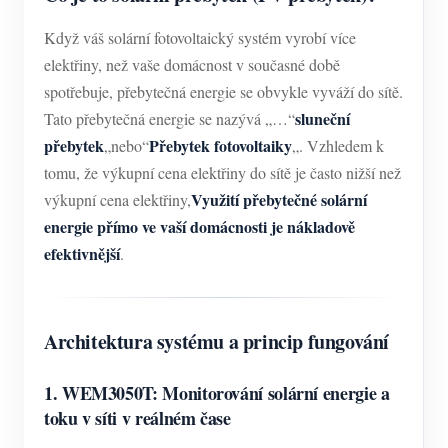
Když váš solární fotovoltaický systém vyrobí více
elektřiny, než vaše domácnost v současné době
spotřebuje, přebytečná energie se obvykle vyváží do sítě.
sluneční
Tato přebytečná energie se nazývá „…“
přebytek
Přebytek fotovoltaiky
„nebo“
„. Vzhledem k
tomu, že výkupní cena elektřiny do sítě je často nižší než
Využití přebytečné solární
výkupní cena elektřiny,
energie přímo ve vaší domácnosti je nákladově
efektivnější
.
Architektura systému a princip fungování
1. WEM3050T: Monitorování solární energie a
toku v síti v reálném čase