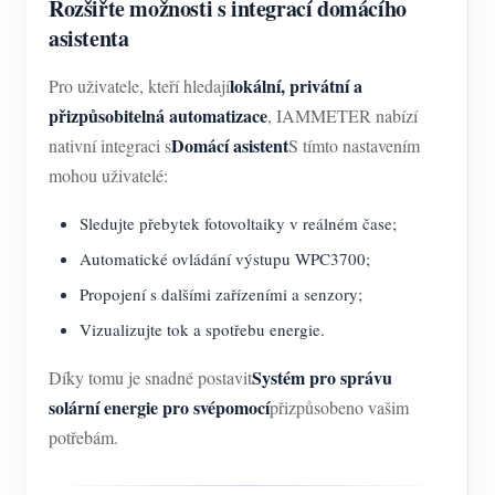
Rozšiřte možnosti s integrací domácího
asistenta
lokální, privátní a
Pro uživatele, kteří hledají
přizpůsobitelná automatizace
, IAMMETER nabízí
Domácí asistent
nativní integraci s
S tímto nastavením
mohou uživatelé:
Sledujte přebytek fotovoltaiky v reálném čase;
Automatické ovládání výstupu WPC3700;
Propojení s dalšími zařízeními a senzory;
Vizualizujte tok a spotřebu energie.
Systém pro správu
Díky tomu je snadné postavit
solární energie pro svépomocí
přizpůsobeno vašim
potřebám.