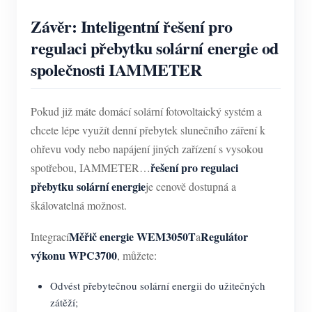
Závěr: Inteligentní řešení pro
regulaci přebytku solární energie od
společnosti IAMMETER
Pokud již máte domácí solární fotovoltaický systém a
chcete lépe využít denní přebytek slunečního záření k
ohřevu vody nebo napájení jiných zařízení s vysokou
řešení pro regulaci
spotřebou, IAMMETER…
přebytku solární energie
je cenově dostupná a
škálovatelná možnost.
Měřič energie WEM3050T
Regulátor
Integrací
a
výkonu WPC3700
, můžete:
Odvést přebytečnou solární energii do užitečných
zátěží;