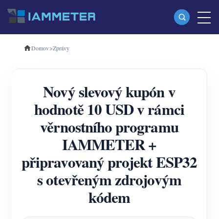
Domov
>
Zprávy
produkty
Jednofázový Wi-Fi měřič energie (WEM3080)
Nový slevový kupón v
Třífázový Wi-Fi měřič energie (WEM3080T)
hodnotě 10 USD v rámci
Třífázový Wi-Fi měřič energie (WEM3046T)
věrnostního programu
Třífázový Wi-Fi měřič energie (WEM3050T)
IAMMETER +
WiFi Power Controller
připravovaný projekt ESP32
IAMMETER Cloud Pro
s otevřeným zdrojovým
Samoobslužná hostingová služba
kódem
Nabíječka EV