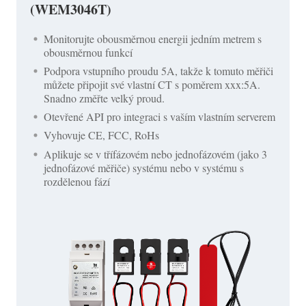
(WEM3046T)
Monitorujte obousměrnou energii jedním metrem s
obousměrnou funkcí
Podpora vstupního proudu 5A, takže k tomuto měřiči
můžete připojit své vlastní CT s poměrem xxx:5A.
Snadno změřte velký proud.
Otevřené API pro integraci s vaším vlastním serverem
Vyhovuje CE, FCC, RoHs
Aplikuje se v třífázovém nebo jednofázovém (jako 3
jednofázové měřiče) systému nebo v systému s
rozdělenou fází