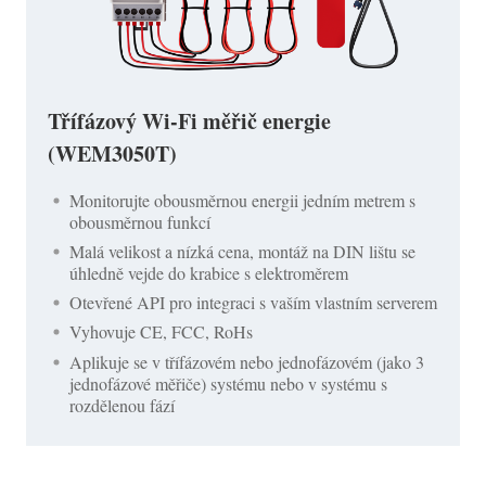
Třífázový Wi-Fi měřič energie
(WEM3050T)
Monitorujte obousměrnou energii jedním metrem s
obousměrnou funkcí
Malá velikost a nízká cena, montáž na DIN lištu se
úhledně vejde do krabice s elektroměrem
Otevřené API pro integraci s vaším vlastním serverem
Vyhovuje CE, FCC, RoHs
Aplikuje se v třífázovém nebo jednofázovém (jako 3
jednofázové měřiče) systému nebo v systému s
rozdělenou fází