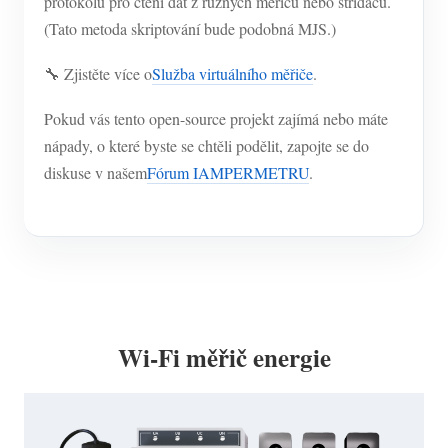
protokolů pro čtení dat z různých měřičů nebo střídačů.
(Tato metoda skriptování bude podobná MJS.)
🔧 Zjistěte více o
Služba virtuálního měřiče
.
Pokud vás tento open-source projekt zajímá nebo máte
nápady, o které byste se chtěli podělit, zapojte se do
diskuse v našem
Fórum IAMPERMETRU
.
Wi-Fi měřič energie