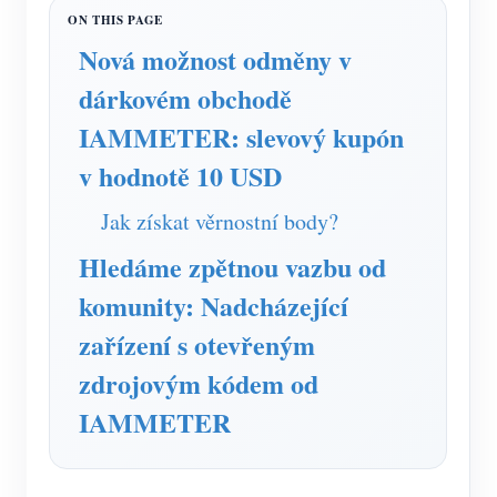
Simulátor IAMMETER
Virtuální měřič
Nová možnost odměny v
dárkovém obchodě
Systém energetického předpovídání a simulace
IAMMETER: slevový kupón
Aplikace
v hodnotě 10 USD
Monitor energie solárního FV systému
Ukládat
Jak získat věrnostní body?
Monitor spotřeby elektřiny
Zdroje
Hledáme zpětnou vazbu od
Řídicí systém PV ohřívače
Rychlý start produktu
Společenství
komunity: Nadcházející
Automatizace domácnosti
Dokument
Vývojář
zařízení s otevřeným
Tovární energetické monitorování
Výukové video
Prozkoumat
Kontakt
zdrojovým kódem od
FAQ
Program odměn
IAMMETER
O nás
Zprávy
Blogy