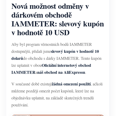
Nová možnost odměny v
dárkovém obchodě
IAMMETER: slevový kupón
v hodnotě 10 USD
Aby byl program věrnostních bodů IAMMETER
slevový kupón v hodnotě 10
dostupnější, přidali jsme
dolarů
do obchodu s dárky IAMMETER. Tento kupón
Oficiální internetový obchod
lze uplatnit v obou
IAMMETER
náš obchod na AliExpressu
a
.
žádná omezení použití
V současné době existují
, ačkoli
můžeme později omezit počet kupónů, které lze na
objednávku uplatnit, na základě skutečných trendů
používání.