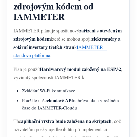
zdrojovým kódem od
IAMMETER
zařízení s otevřeným
IAMMETER plánuje spustit nový
zdrojovým kódem
elektroměry a
které se mohou spojit
solární invertory třetích stran
k
IAMMETER –
cloudová platforma
.
Hardwarový modul založený na ESP32
Plán je použít
,
vyvinutý společností IAMMETER k:
Zvládání Wi-Fi komunikace
cloudové API
Použijte naše
nahrávat data v reálném
čase do IAMMETER-Cloudu
aplikační vrstva bude založena na skriptech
The
, což
uživatelům poskytuje flexibilitu při implementaci