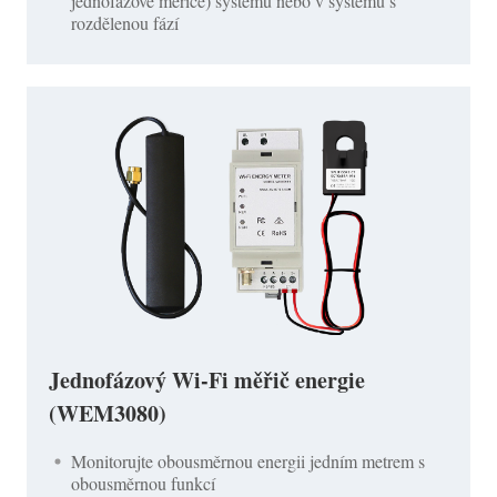
jednofázové měřiče) systému nebo v systému s
rozdělenou fází
Jednofázový Wi-Fi měřič energie
(WEM3080)
Monitorujte obousměrnou energii jedním metrem s
obousměrnou funkcí