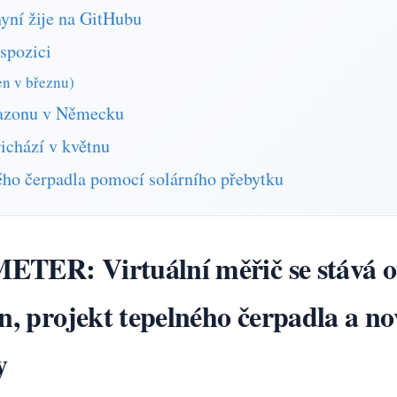
yní žije na GitHubu
spozici
en v březnu)
azonu v Německu
chází v květnu
ého čerpadla pomocí solárního přebytku
ETER: Virtuální měřič se stává o
n, projekt tepelného čerpadla a n
y