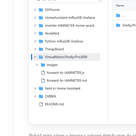
Pokud máte zájem o integraci zařízení třetích stran do 