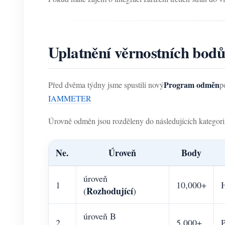
Uplatnění věrnostních bodů 
Program odměn
Před dvěma týdny jsme spustili nový
p
IAMMETER
Úrovně odměn jsou rozděleny do následujících kategori
Ne.
Úroveň
Body
úroveň
1
10,000+
Rozhodující
(
)
úroveň B
2
5,000+