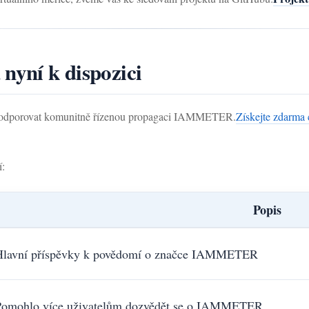
nyní k dispozici
odporovat komunitně řízenou propagaci IAMMETER.
Získejte zdarma
í:
Popis
Hlavní příspěvky k povědomí o značce IAMMETER
Pomohlo více uživatelům dozvědět se o IAMMETER