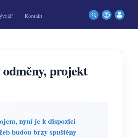
ývojář
Kontakt
 odměny, projekt
em, nyní je k dispozici
užeb budou brzy spuštěny