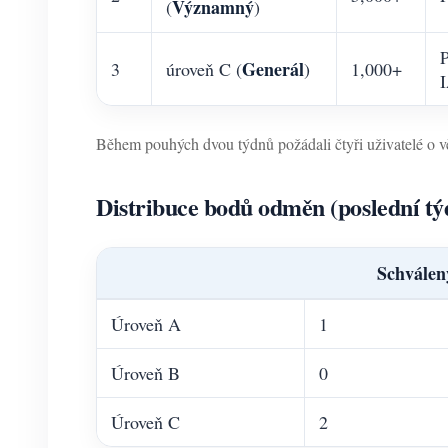
Významný
(
)
P
Generál
3
úroveň C (
)
1,000+
Během pouhých dvou týdnů požádali čtyři uživatelé o věr
Distribuce bodů odměn (poslední tý
Schválen
Úroveň A
1
Úroveň B
0
Úroveň C
2