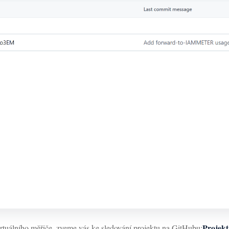
Projek
virtuálního měřiče, zveme vás ke sledování projektu na GitHubu: