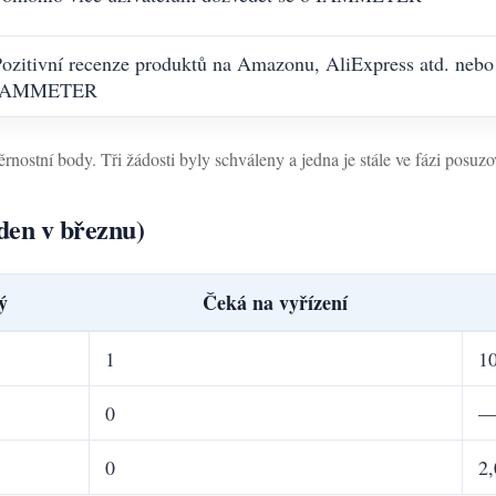
ozitivní recenze produktů na Amazonu, AliExpress atd. nebo 
IAMMETER
nostní body. Tři žádosti byly schváleny a jedna je stále ve fázi posuzo
den v březnu)
ý
Čeká na vyřízení
1
1
0
0
2