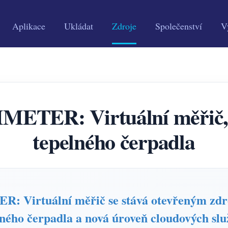
Aplikace
Ukládat
Zdroje
Společenství
V
METER: Virtuální měřič,
tepelného čerpadla
 Virtuální měřič se stává otevřeným zdroj
lného čerpadla a nová úroveň cloudových sl