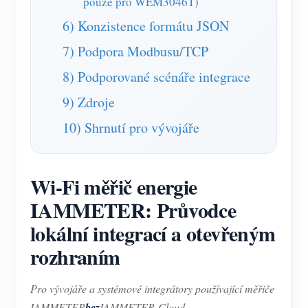
pouze pro WEM3046T)
6) Konzistence formátu JSON
7) Podpora Modbusu/TCP
8) Podporované scénáře integrace
9) Zdroje
10) Shrnutí pro vývojáře
Wi-Fi měřič energie
IAMMETER: Průvodce
lokální integrací a otevřeným
rozhraním
Pro vývojáře a systémové integrátory používající měřiče
IAMMETER
bez
IAMMETER-Cloud.