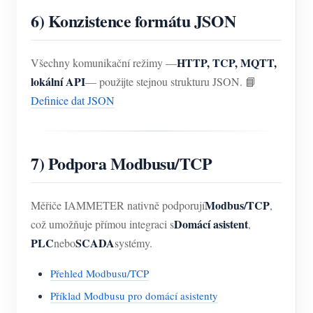
6) Konzistence formátu JSON
HTTP, TCP, MQTT,
Všechny komunikační režimy —
lokální API
— použijte stejnou strukturu JSON. 📘
Definice dat JSON
7) Podpora Modbusu/TCP
Modbus/TCP
Měřiče IAMMETER nativně podporují
,
Domácí asistent
což umožňuje přímou integraci s
,
PLC
SCADA
nebo
systémy.
Přehled Modbusu/TCP
Příklad Modbusu pro domácí asistenty