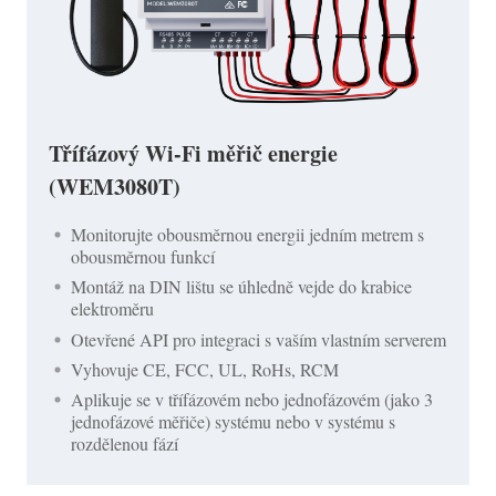
Třífázový Wi-Fi měřič energie
(WEM3080T)
Monitorujte obousměrnou energii jedním metrem s
obousměrnou funkcí
Montáž na DIN lištu se úhledně vejde do krabice
elektroměru
Otevřené API pro integraci s vaším vlastním serverem
Vyhovuje CE, FCC, UL, RoHs, RCM
Aplikuje se v třífázovém nebo jednofázovém (jako 3
jednofázové měřiče) systému nebo v systému s
rozdělenou fází