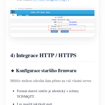
4) Integrace HTTP / HTTPS
🔹 Konfigurace staršího firmwaru
Měřiče mohou odesílat data přímo na váš vlastní server.
Formát datové zátěže je identický s režimy
TCP/MQTT.
Lze použít jakýkoli port.