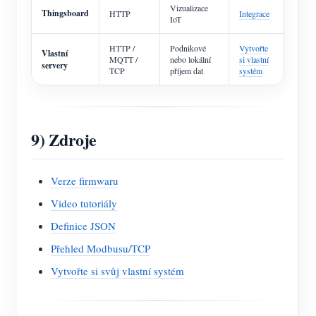
Vizualizace
Thingsboard
HTTP
Integrace
IoT
HTTP /
Podnikové
Vytvořte
Vlastní
MQTT /
nebo lokální
si vlastní
servery
TCP
příjem dat
systém
9) Zdroje
Verze firmwaru
Video tutoriály
Definice JSON
Přehled Modbusu/TCP
Vytvořte si svůj vlastní systém