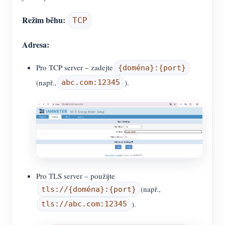
Režim běhu:
TCP
Adresa:
Pro TCP server – zadejte
{doména}:{port}
(např.,
).
abc.com:12345
Pro TLS server – použijte
(např.,
tls://{doména}:{port}
).
tls://abc.com:12345