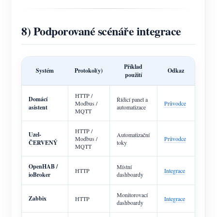
8) Podporované scénáře integrace
Příklad
Systém
Protokol(y)
Odkaz
použití
HTTP /
Domácí
Řídicí panel a
Modbus /
Průvodce
asistent
automatizace
MQTT
HTTP /
Uzel-
Automatizační
Modbus /
Průvodce
ČERVENÝ
toky
MQTT
OpenHAB /
Místní
HTTP
Integrace
ioBroker
dashboardy
Monitorovací
Zabbix
HTTP
Integrace
dashboardy