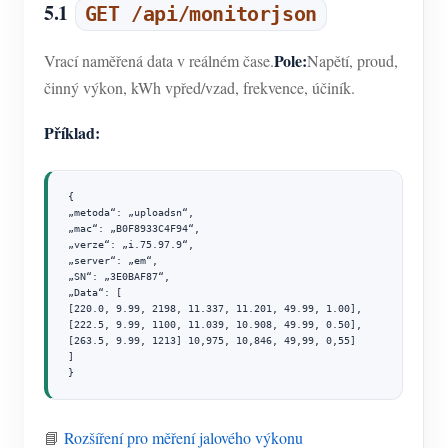
5.1
GET /api/monitorjson
Pole:
Vrací naměřená data v reálném čase.
Napětí, proud,
činný výkon, kWh vpřed/vzad, frekvence, účiník.
Příklad:
{

„metoda“: „uploadsn“,

„mac“: „B0F8933C4F94“,

„verze“: „i.75.97.9“,

„server“: „em“,

„SN“: „3E0BAF87“,

„Data“: [

[220.0, 9.99, 2198, 11.337, 11.201, 49.99, 1.00],

[222.5, 9.99, 1100, 11.039, 10.908, 49.99, 0.50],

[263.5, 9.99, 1213] 10,975, 10,846, 49,99, 0,55]

]

}
📘
Rozšíření pro měření jalového výkonu