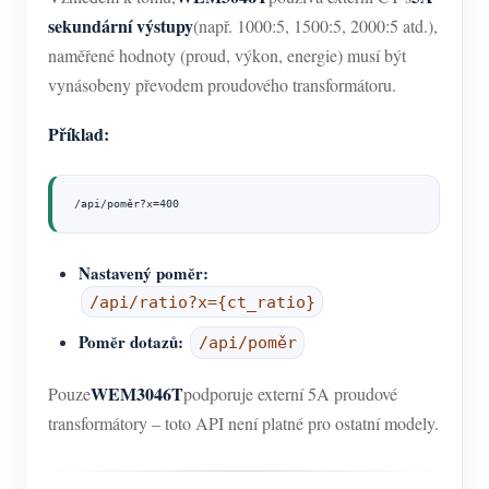
sekundární výstupy
(např. 1000:5, 1500:5, 2000:5 atd.),
naměřené hodnoty (proud, výkon, energie) musí být
vynásobeny převodem proudového transformátoru.
Příklad:
/api/poměr?x=400
Nastavený poměr:
/api/ratio?x={ct_ratio}
Poměr dotazů:
/api/poměr
WEM3046T
Pouze
podporuje externí 5A proudové
transformátory – toto API není platné pro ostatní modely.