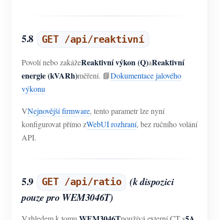
5.8
GET /api/reaktivní
Reaktivní výkon (Q)
Reaktivní
Povolí nebo zakáže
a
energie (kVARh)
měření. 📘
Dokumentace jalového
výkonu
V
Nejnovější firmware
, tento parametr lze nyní
konfigurovat přímo z
WebUI rozhraní
, bez ručního volání
API.
5.9
(k dispozici
GET /api/ratio
pouze pro WEM3046T)
WEM3046T
5A
Vzhledem k tomu,
používá externí CT s