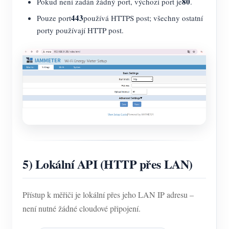
80
Pokud není zadán žádný port, výchozí port je
.
443
Pouze port
používá HTTPS post; všechny ostatní
porty používají HTTP post.
5) Lokální API (HTTP přes LAN)
Přístup k měřiči je lokální přes jeho LAN IP adresu –
není nutné žádné cloudové připojení.