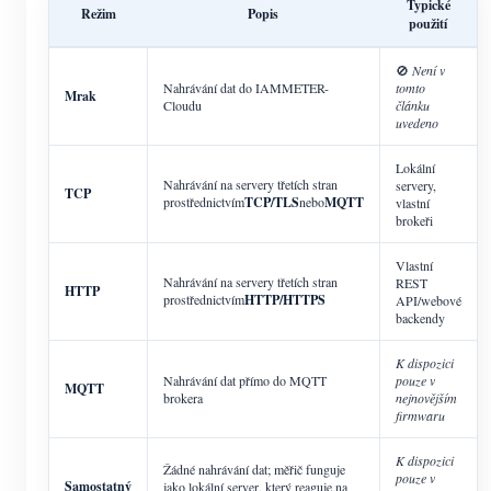
Typické
Režim
Popis
použití
🚫
Není v
Nahrávání dat do IAMMETER-
tomto
Mrak
Cloudu
článku
uvedeno
Lokální
Nahrávání na servery třetích stran
servery,
TCP
prostřednictvím
TCP/TLS
nebo
MQTT
vlastní
brokeři
Vlastní
Nahrávání na servery třetích stran
REST
HTTP
prostřednictvím
HTTP/HTTPS
API/webové
backendy
K dispozici
Nahrávání dat přímo do MQTT
pouze v
MQTT
brokera
nejnovějším
firmwaru
K dispozici
Žádné nahrávání dat; měřič funguje
pouze v
Samostatný
jako lokální server, který reaguje na