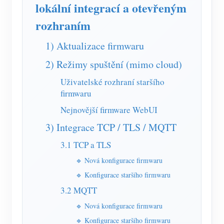
Simulátor IAMMETER
lokální integrací a otevřeným
rozhraním
Virtuální měřič
Systém energetického předpovídání a simulace
1) Aktualizace firmwaru
Aplikace
2) Režimy spuštění (mimo cloud)
Uživatelské rozhraní staršího
Monitor energie solárního FV systému
Ukládat
firmwaru
Monitor spotřeby elektřiny
Zdroje
Nejnovější firmware WebUI
Řídicí systém PV ohřívače
Rychlý start produktu
3) Integrace TCP / TLS / MQTT
Společenství
Automatizace domácnosti
Dokument
3.1 TCP a TLS
Vývojář
Tovární energetické monitorování
🔹 Nová konfigurace firmwaru
Výukové video
Prozkoumat
Kontakt
🔹 Konfigurace staršího firmwaru
FAQ
Program odměn
O nás
3.2 MQTT
Zprávy
🔹 Nová konfigurace firmwaru
Blogy
🔹 Konfigurace staršího firmwaru