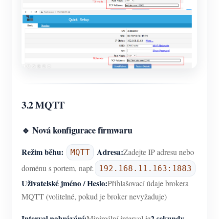
3.2 MQTT
🔹 Nová konfigurace firmwaru
Režim běhu:
Adresa:
Zadejte IP adresu nebo
MQTT
doménu s portem, např.
192.168.11.163:1883
Uživatelské jméno / Heslo:
Přihlašovací údaje brokera
MQTT (volitelné, pokud je broker nevyžaduje)
Interval nahrávání:
2 sekundy
Minimální interval je
.