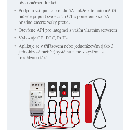
obousměrnou funkcí
Podpora vstupního proudu 5A, takže k tomuto měřiči
můžete připojit své vlastní CT s poměrem xxx:5A.
Snadno změřte velký proud.
Otevřené API pro integraci s vaším vlastním serverem
Vyhovuje CE, FCC, RoHs
Aplikuje se v třífázovém nebo jednofázovém (jako 3
jednofázové měřiče) systému nebo v systému s
rozdělenou fází