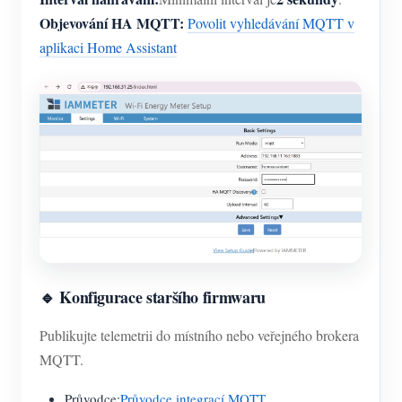
Objevování HA MQTT:
Povolit vyhledávání MQTT v
aplikaci Home Assistant
🔹 Konfigurace staršího firmwaru
Publikujte telemetrii do místního nebo veřejného brokera
MQTT.
Průvodce:
Průvodce integrací MQTT