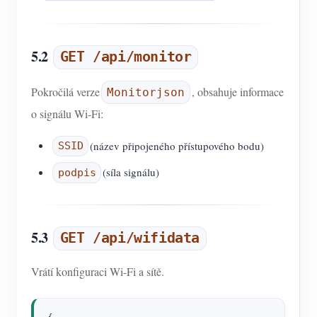
5.2
GET /api/monitor
Pokročilá verze
, obsahuje informace
Monitorjson
o signálu Wi-Fi:
(název připojeného přístupového bodu)
SSID
(síla signálu)
podpis
5.3
GET /api/wifidata
Vrátí konfiguraci Wi-Fi a sítě.
{
