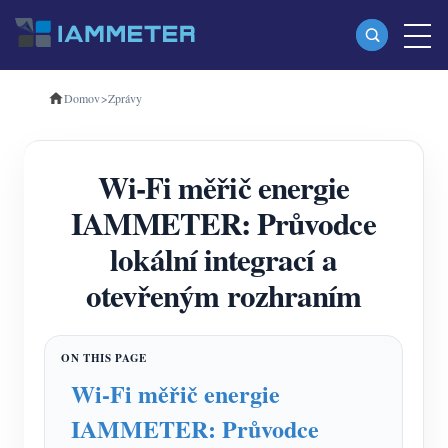
Domov
>
Zprávy
produkty
Jednofázový Wi-Fi měřič energie (WEM3080)
Wi-Fi měřič energie
Třífázový Wi-Fi měřič energie (WEM3080T)
IAMMETER: Průvodce
Třífázový Wi-Fi měřič energie (WEM3046T)
lokální integrací a
Třífázový Wi-Fi měřič energie (WEM3050T)
otevřeným rozhraním
WiFi Power Controller
IAMMETER Cloud Pro
Samoobslužná hostingová služba
Wi-Fi měřič energie
Nabíječka EV
IAMMETER: Průvodce