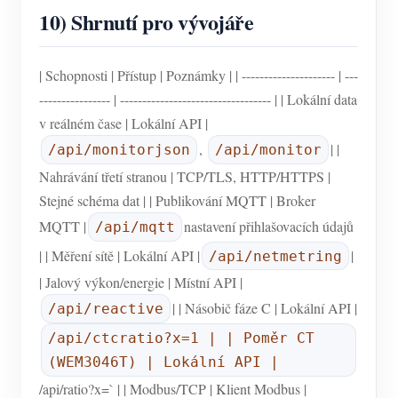
10) Shrnutí pro vývojáře
| Schopnosti | Přístup | Poznámky | | --------------------- | ---
---------------- | ---------------------------------- | | Lokální data
v reálném čase | Lokální API |
,
| |
/api/monitorjson
/api/monitor
Nahrávání třetí stranou | TCP/TLS, HTTP/HTTPS |
Stejné schéma dat | | Publikování MQTT | Broker
MQTT |
nastavení přihlašovacích údajů
/api/mqtt
| | Měření sítě | Lokální API |
|
/api/netmetring
| Jalový výkon/energie | Místní API |
| | Násobič fáze C | Lokální API |
/api/reactive
/api/ctcratio?x=1 | | Poměr CT
(WEM3046T) | Lokální API |
/api/ratio?x=` | | Modbus/TCP | Klient Modbus |