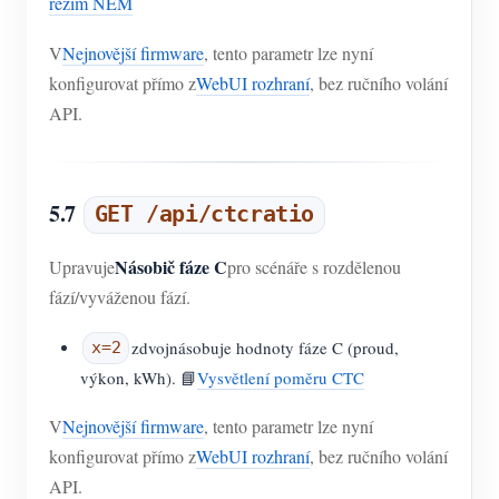
režim NEM
V
Nejnovější firmware
, tento parametr lze nyní
konfigurovat přímo z
WebUI rozhraní
, bez ručního volání
API.
5.7
GET /api/ctcratio
Násobič fáze C
Upravuje
pro scénáře s rozdělenou
fází/vyváženou fází.
zdvojnásobuje hodnoty fáze C (proud,
x=2
výkon, kWh). 📘
Vysvětlení poměru CTC
V
Nejnovější firmware
, tento parametr lze nyní
konfigurovat přímo z
WebUI rozhraní
, bez ručního volání
API.