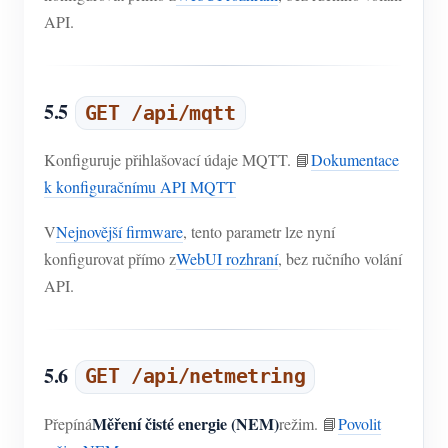
API.
5.5
GET /api/mqtt
Konfiguruje přihlašovací údaje MQTT. 📘
Dokumentace
k konfiguračnímu API MQTT
V
Nejnovější firmware
, tento parametr lze nyní
konfigurovat přímo z
WebUI rozhraní
, bez ručního volání
API.
5.6
GET /api/netmetring
Měření čisté energie (NEM)
Přepíná
režim. 📘
Povolit