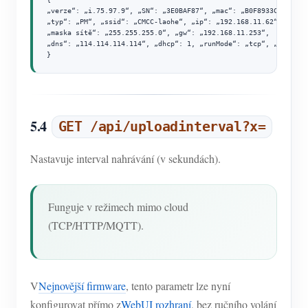
„verze“: „i.75.97.9“, „SN“: „3E0BAF87“, „mac“: „B0F8933C4F94“,

„typ“: „PM“, „ssid“: „CMCC-laohe“, „ip“: „192.168.11.62“,

„maska sítě“: „255.255.255.0“, „gw“: „192.168.11.253“,

„dns“: „114.114.114.114“, „dhcp“: 1, „runMode“: „tcp“, „uploadin
}
5.4
GET /api/uploadinterval?x=
Nastavuje interval nahrávání (v sekundách).
Funguje v režimech mimo cloud
(TCP/HTTP/MQTT).
V
Nejnovější firmware
, tento parametr lze nyní
konfigurovat přímo z
WebUI rozhraní
, bez ručního volání