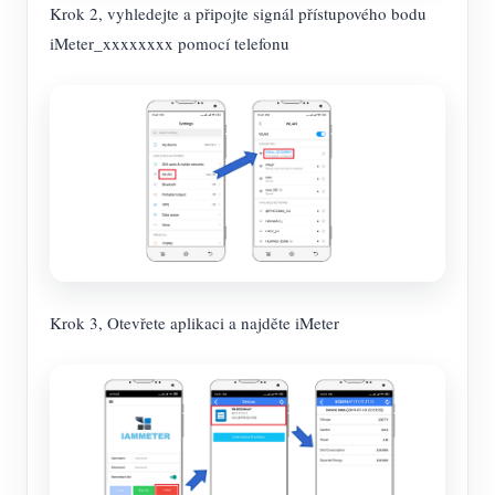
Krok 2, vyhledejte a připojte signál přístupového bodu
iMeter_xxxxxxxx pomocí telefonu
Krok 3, Otevřete aplikaci a najděte iMeter