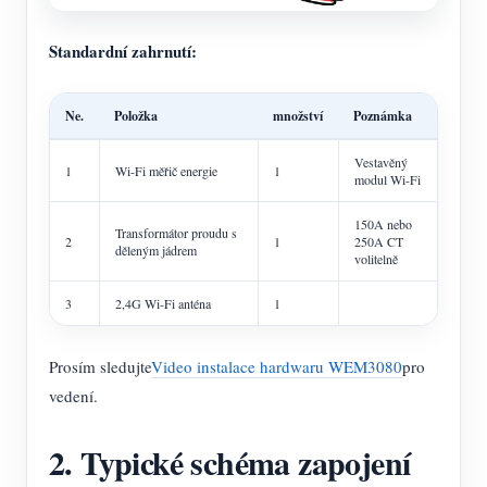
Standardní zahrnutí:
Ne.
Položka
množství
Poznámka
Vestavěný
1
Wi-Fi měřič energie
1
modul Wi-Fi
150A nebo
Transformátor proudu s
2
1
250A CT
děleným jádrem
volitelně
3
2,4G Wi-Fi anténa
1
Prosím sledujte
Video instalace hardwaru WEM3080
pro
vedení.
2. Typické schéma zapojení