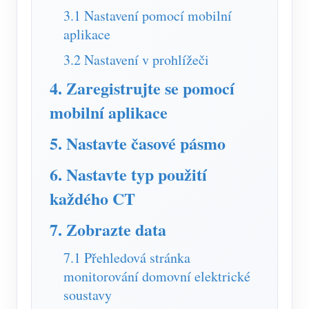
Simulátor IAMMETER
3.1 Nastavení pomocí mobilní
Virtuální měřič
aplikace
3.2 Nastavení v prohlížeči
Systém energetického předpovídání a simulace
4. Zaregistrujte se pomocí
Aplikace
mobilní aplikace
Monitor energie solárního FV systému
Ukládat
5. Nastavte časové pásmo
Monitor spotřeby elektřiny
Zdroje
Řídicí systém PV ohřívače
6. Nastavte typ použití
Rychlý start produktu
Společenství
každého CT
Automatizace domácnosti
Dokument
Vývojář
Tovární energetické monitorování
7. Zobrazte data
Výukové video
Prozkoumat
Kontakt
FAQ
7.1 Přehledová stránka
Program odměn
O nás
monitorování domovní elektrické
Zprávy
soustavy
Blogy