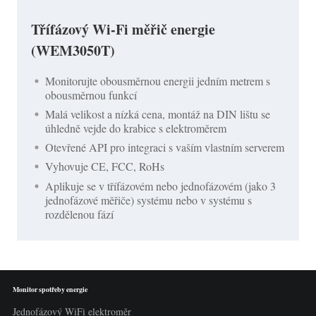
Třífázový Wi-Fi měřič energie
(WEM3050T)
Monitorujte obousměrnou energii jedním metrem s
obousměrnou funkcí
Malá velikost a nízká cena, montáž na DIN lištu se
úhledně vejde do krabice s elektroměrem
Otevřené API pro integraci s vaším vlastním serverem
Vyhovuje CE, FCC, RoHs
Aplikuje se v třífázovém nebo jednofázovém (jako 3
jednofázové měřiče) systému nebo v systému s
rozdělenou fází
Monitor spotřeby energie
Jednofázový WiFi elektroměr