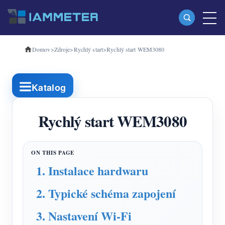
Domov
>
Zdroje
>
Rychlý start
>
Rychlý start WEM3080
produkty
Jednofázový Wi-Fi měřič energie (WEM3080)
Katalog
Třífázový Wi-Fi měřič energie (WEM3080T)
Třífázový Wi-Fi měřič energie (WEM3046T)
Rychlý start WEM3080
Třífázový Wi-Fi měřič energie (WEM3050T)
WiFi Power Controller
1. Instalace hardwaru
IAMMETER Cloud Pro
2. Typické schéma zapojení
Samoobslužná hostingová služba
Nabíječka EV
3. Nastavení Wi-Fi