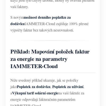
když jsou tyto chyby drobné, mohly by ovlivnit přesnost
vaší faktury.
možnost denního poplatku za
S novým
dodávku
IAMMETER-Cloud zajišťuje 100% přesné
výpočty faktur bez takových nesrovnalostí.
Příklad: Mapování položek faktur
za energie na parametry
IAMMETER-Cloud
Níže uvedený příklad ukazuje, jak se položky
Poplatek za dodávku
Poplatek za užívání
jako
,
,
Výkupní tarif solární energie
a
na vaší faktuře za
energie odpovídají fakturačním parametrům
IAMMETER-Cloud.