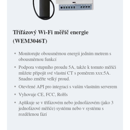
Třífázový Wi-Fi měřič energie
(WEM3046T)
Monitorujte obousměrnou energii jedním metrem s
obousměrnou funkcí
Podpora vstupního proudu 5A, takže k tomuto měřiči
můžete připojit své vlastní CT s poměrem xxx:5A.
Snadno změřte velký proud.
Otevřené API pro integraci s vaším vlastním serverem
Vyhovuje CE, FCC, RoHs
Aplikuje se v třífázovém nebo jednofázovém (jako 3
jednofázové měřiče) systému nebo v systému s
rozdělenou fází