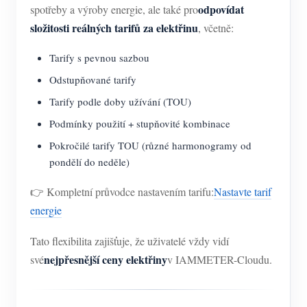
odpovídat
spotřeby a výroby energie, ale také pro
složitosti reálných tarifů za elektřinu
, včetně:
Tarify s pevnou sazbou
Odstupňované tarify
Tarify podle doby užívání (TOU)
Podmínky použití + stupňovité kombinace
Pokročilé tarify TOU (různé harmonogramy od
pondělí do neděle)
👉 Kompletní průvodce nastavením tarifu:
Nastavte tarif
energie
Tato flexibilita zajišťuje, že uživatelé vždy vidí
nejpřesnější ceny elektřiny
své
v IAMMETER-Cloudu.