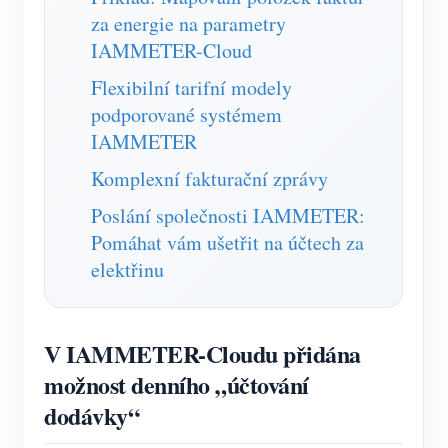
Simulátor IAMMETER
za energie na parametry
Virtuální měřič
IAMMETER-Cloud
Systém energetického předpovídání a simulace
Flexibilní tarifní modely
podporované systémem
Aplikace
IAMMETER
Monitor energie solárního FV systému
Ukládat
Komplexní fakturační zprávy
Monitor spotřeby elektřiny
Zdroje
Poslání společnosti IAMMETER:
Pomáhat vám ušetřit na účtech za
Řídicí systém PV ohřívače
Rychlý start produktu
Společenství
elektřinu
Automatizace domácnosti
Dokument
Vývojář
Tovární energetické monitorování
Výukové video
Prozkoumat
Kontakt
V IAMMETER-Cloudu přidána
FAQ
Program odměn
možnost denního „účtování
O nás
Zprávy
dodávky“
Blogy