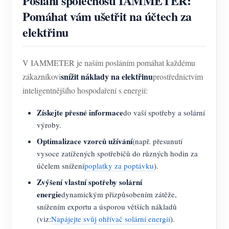
Poslání společnosti IAMMETER:
Pomáhat vám ušetřit na účtech za
elektřinu
V IAMMETER je naším posláním pomáhat každému
snížit náklady na elektřinu
zákazníkovi
prostřednictvím
inteligentnějšího hospodaření s energií:
Získejte přesné informace
do vaší spotřeby a solární
výroby.
Optimalizace vzorců užívání
(např. přesunutí
vysoce zatížených spotřebičů do různých hodin za
účelem snížení
poplatky za poptávku
).
Zvýšení vlastní spotřeby solární
energie
dynamickým přizpůsobením zátěže,
snížením exportu a úsporou větších nákladů
(viz:
Napájejte svůj ohřívač solární energií
).