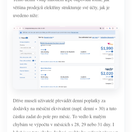
většina prodejců elektřiny strukturuje své účty, jak je
uvedeno níže:
Dříve museli uživatelé převádět denní poplatky za
dodávky na měsíční ekvivalent (např. denní × 30) a tuto
částku zadat do pole pro měsíc. To vedlo k malým
chybám ve výpočtu v měsících s 28, 29 nebo 31 dny. I