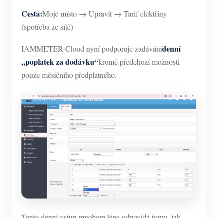
Cesta:
Moje místo → Upravit → Tarif elektřiny
(spotřeba ze sítě)
denní
IAMMETER-Cloud nyní podporuje zadávání
„poplatek za dodávku“
kromě předchozí možnosti
pouze měsíčního předplatného.
Tento denní vstup mnohem lépe odpovídá tomu, jak