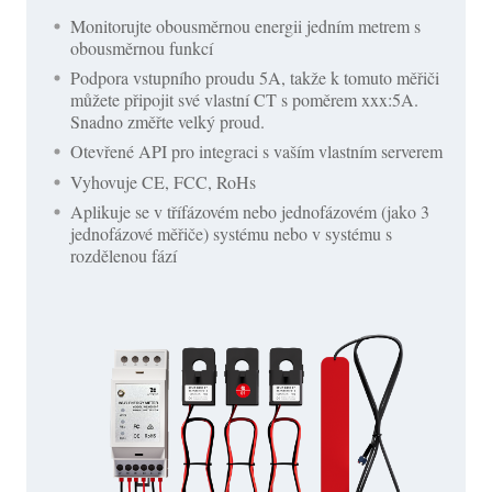
Monitorujte obousměrnou energii jedním metrem s
obousměrnou funkcí
Podpora vstupního proudu 5A, takže k tomuto měřiči
můžete připojit své vlastní CT s poměrem xxx:5A.
Snadno změřte velký proud.
Otevřené API pro integraci s vaším vlastním serverem
Vyhovuje CE, FCC, RoHs
Aplikuje se v třífázovém nebo jednofázovém (jako 3
jednofázové měřiče) systému nebo v systému s
rozdělenou fází