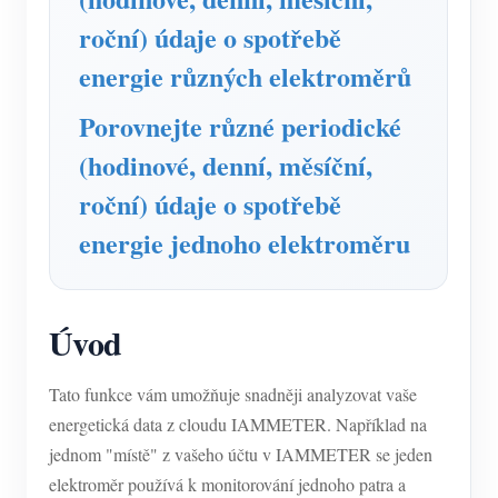
Simulátor IAMMETER
roční) údaje o spotřebě
Virtuální měřič
energie různých elektroměrů
Systém energetického předpovídání a simulace
Porovnejte různé periodické
Aplikace
(hodinové, denní, měsíční,
Monitor energie solárního FV systému
Ukládat
roční) údaje o spotřebě
Monitor spotřeby elektřiny
Zdroje
energie jednoho elektroměru
Řídicí systém PV ohřívače
Rychlý start produktu
Společenství
Automatizace domácnosti
Dokument
Vývojář
Úvod
Tovární energetické monitorování
Výukové video
Prozkoumat
Kontakt
Tato funkce vám umožňuje snadněji analyzovat vaše
FAQ
Program odměn
O nás
energetická data z cloudu IAMMETER. Například na
Zprávy
jednom "místě" z vašeho účtu v IAMMETER se jeden
elektroměr používá k monitorování jednoho patra a
Blogy