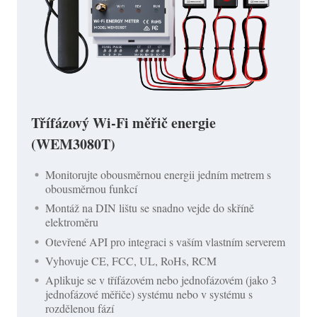
Třífázový Wi-Fi měřič energie
(WEM3080T)
Monitorujte obousměrnou energii jedním metrem s
obousměrnou funkcí
Montáž na DIN lištu se snadno vejde do skříně
elektroměru
Otevřené API pro integraci s vaším vlastním serverem
Vyhovuje CE, FCC, UL, RoHs, RCM
Aplikuje se v třífázovém nebo jednofázovém (jako 3
jednofázové měřiče) systému nebo v systému s
rozdělenou fází