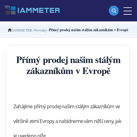
Přímý prodej našim stálým zákazníkům v Evropě
IAMMETER
Novinky
Produkty
Jednofázový Wi-Fi elektroměr (WEM3080)
Přímý prodej našim stálým
Split-phase Wi-Fi elektroměr (WEM2067)
zákazníkům v Evropě
Třífázový Wi-Fi elektroměr (WEM3080T)
Třífázový Wi-Fi elektroměr (WEM3046T)
Třífázový Wi-Fi elektroměr (WEM3050T)
WiFi regulátor výkonu
Zahájíme přímý prodej našim stálým zákazníkům ve 
IAMMETER Cloud Pro
většině zemí Evropy a nabídneme vám nižší ceny, jak 
Služba self-hostingu
je uvedeno níže,