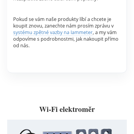
Blog
App Store
Pokud se vám naše produkty líbí a chcete je 
Prozkoumat web
koupit znovu, zanechte nám prosím zprávu v 
systému zpětné vazby na Iammeter
, a my vám 
Žebříček FV
odpovíme s podrobnostmi, jak nakoupit přímo 
od nás.
Wi-Fi elektroměr