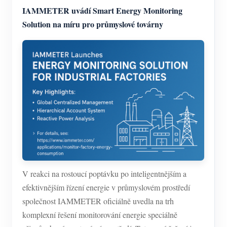
Simulátor IAMMETER
IAMMETER uvádí Smart Energy Monitoring
Virtuální měřič
Solution na míru pro průmyslové továrny
Systém energetického předpovídání a simulace
Aplikace
Monitor energie solárního FV systému
Ukládat
Monitor spotřeby elektřiny
Zdroje
Řídicí systém PV ohřívače
Rychlý start produktu
Společenství
Automatizace domácnosti
Dokument
Vývojář
Tovární energetické monitorování
Výukové video
Prozkoumat
Kontakt
V reakci na rostoucí poptávku po inteligentnějším a
FAQ
efektivnějším řízení energie v průmyslovém prostředí
Program odměn
O nás
společnost IAMMETER oficiálně uvedla na trh
Zprávy
komplexní řešení monitorování energie speciálně
Blogy