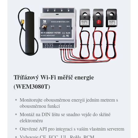
Třífázový Wi-Fi měřič energie
(WEM3080T)
Monitorujte obousměrnou energii jedním metrem s
obousměrnou funkcí
Montáž na DIN lištu se snadno vejde do skříně
elektroměru
Otevřené API pro integraci s vaším vlastním serverem
Vyhovuje CE, FCC, UL, RoHs, RCM