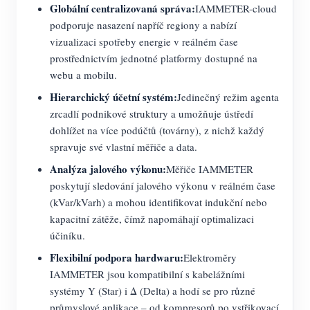
Globální centralizovaná správa:
IAMMETER-cloud
podporuje nasazení napříč regiony a nabízí
vizualizaci spotřeby energie v reálném čase
prostřednictvím jednotné platformy dostupné na
webu a mobilu.
Hierarchický účetní systém:
Jedinečný režim agenta
zrcadlí podnikové struktury a umožňuje ústředí
dohlížet na více podúčtů (továrny), z nichž každý
spravuje své vlastní měřiče a data.
Analýza jalového výkonu:
Měřiče IAMMETER
poskytují sledování jalového výkonu v reálném čase
(kVar/kVarh) a mohou identifikovat indukční nebo
kapacitní zátěže, čímž napomáhají optimalizaci
účiníku.
Flexibilní podpora hardwaru:
Elektroměry
IAMMETER jsou kompatibilní s kabelážními
systémy Y (Star) i Δ (Delta) a hodí se pro různé
průmyslové aplikace – od kompresorů po vstřikovací