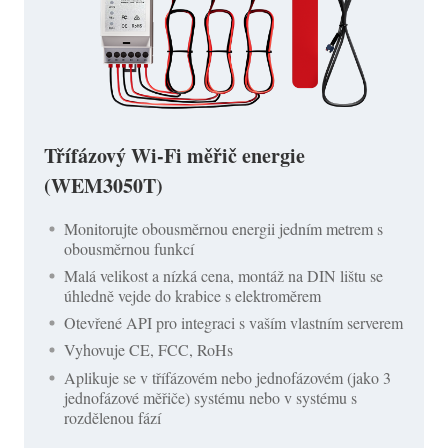
Třífázový Wi-Fi měřič energie
(WEM3050T)
Monitorujte obousměrnou energii jedním metrem s
obousměrnou funkcí
Malá velikost a nízká cena, montáž na DIN lištu se
úhledně vejde do krabice s elektroměrem
Otevřené API pro integraci s vaším vlastním serverem
Vyhovuje CE, FCC, RoHs
Aplikuje se v třífázovém nebo jednofázovém (jako 3
jednofázové měřiče) systému nebo v systému s
rozdělenou fází