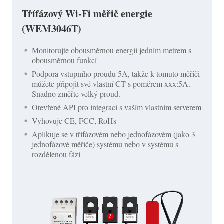
Třífázový Wi-Fi měřič energie
(WEM3046T)
Monitorujte obousměrnou energii jedním metrem s
obousměrnou funkcí
Podpora vstupního proudu 5A, takže k tomuto měřiči
můžete připojit své vlastní CT s poměrem xxx:5A.
Snadno změřte velký proud.
Otevřené API pro integraci s vaším vlastním serverem
Vyhovuje CE, FCC, RoHs
Aplikuje se v třífázovém nebo jednofázovém (jako 3
jednofázové měřiče) systému nebo v systému s
rozdělenou fází