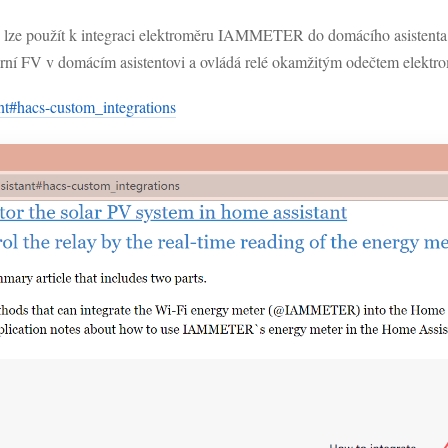
ré lze použít k integraci elektroměru IAMMETER do domácího asisten
ární FV v domácím asistentovi a ovládá relé okamžitým odečtem elektr
t#hacs-custom_integrations