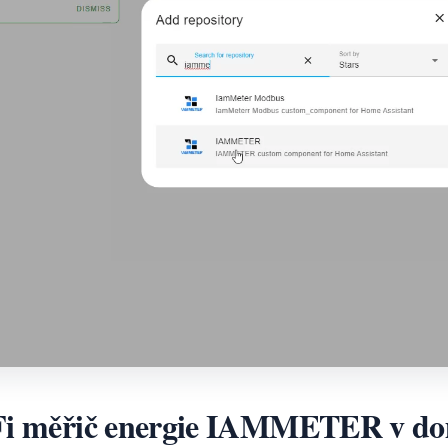
-Fi měřič energie IAMMETER v do