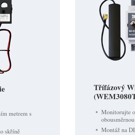
Třífázový Wi
ie
(WEM3080T
Monitorujte 
ním metrem s
obousměrnou 
Montáž na DIN
o skříně