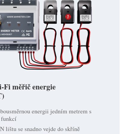
-Fi měřič energie
)
obousměrnou energii jedním metrem s
funkcí
 lištu se snadno vejde do skříně