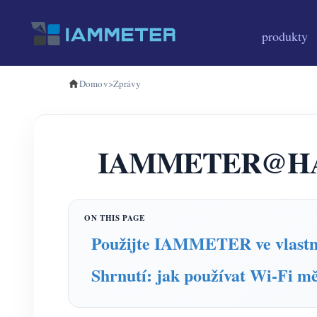
produkty
Domov
>
Zprávy
IAMMETER@HACS (
Použijte IAMMETER ve vlastn
Shrnutí: jak používat Wi-Fi 