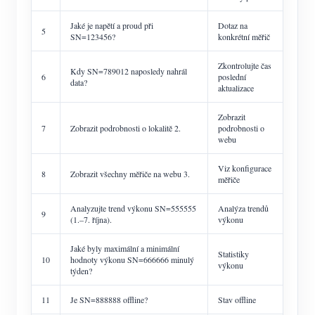
Jaké je napětí a proud při
Dotaz na
5
SN=123456?
konkrétní měřič
Zkontrolujte čas
Kdy SN=789012 naposledy nahrál
6
poslední
data?
aktualizace
Zobrazit
7
Zobrazit podrobnosti o lokalitě 2.
podrobnosti o
webu
Viz konfigurace
8
Zobrazit všechny měřiče na webu 3.
měřiče
Analyzujte trend výkonu SN=555555
Analýza trendů
9
(1.–7. října).
výkonu
Jaké byly maximální a minimální
Statistiky
10
hodnoty výkonu SN=666666 minulý
výkonu
týden?
11
Je SN=888888 offline?
Stav offline