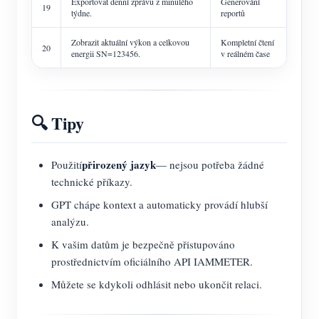
Exportovat denní zprávu z minulého
Generování
19
týdne.
reportů
Zobrazit aktuální výkon a celkovou
Kompletní čtení
20
energii SN=123456.
v reálném čase
🔍 Tipy
přirozený jazyk
Použití
— nejsou potřeba žádné
technické příkazy.
GPT chápe kontext a automaticky provádí hlubší
analýzu.
K vašim datům je bezpečně přistupováno
prostřednictvím oficiálního API IAMMETER.
Můžete se kdykoli odhlásit nebo ukončit relaci.