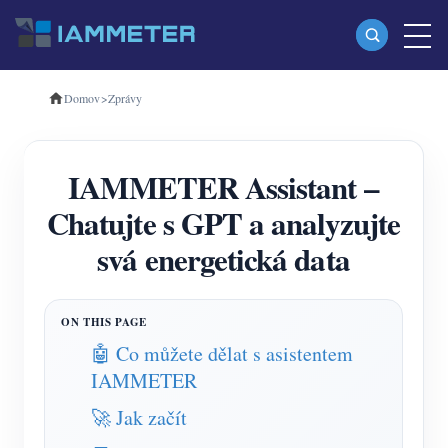
Domov
>
Zprávy
produkty
Jednofázový Wi-Fi měřič energie (WEM3080)
IAMMETER Assistant –
Třífázový Wi-Fi měřič energie (WEM3080T)
Chatujte s GPT a analyzujte
Třífázový Wi-Fi měřič energie (WEM3046T)
svá energetická data
Třífázový Wi-Fi měřič energie (WEM3050T)
WiFi Power Controller
IAMMETER Cloud Pro
🤖 Co můžete dělat s asistentem
IAMMETER
Samoobslužná hostingová služba
🚀 Jak začít
Nabíječka EV