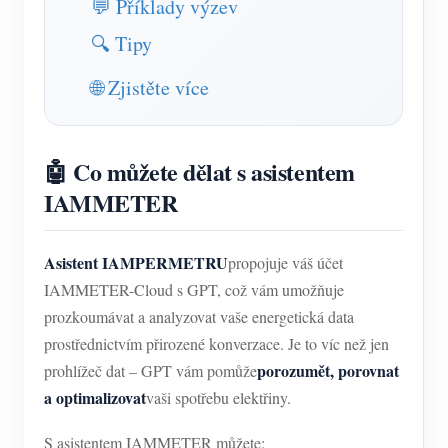
💬 Příklady výzev
Simulátor IAMMETER
🔍 Tipy
Virtuální měřič
Systém energetického předpovídání a simulace
🌐 Zjistěte více
Aplikace
🤖 Co můžete dělat s asistentem
Monitor energie solárního FV systému
Ukládat
IAMMETER
Monitor spotřeby elektřiny
Zdroje
Řídicí systém PV ohřívače
Rychlý start produktu
Společenství
Asistent IAMPERMETRU
propojuje váš účet
Automatizace domácnosti
Dokument
IAMMETER-Cloud s GPT, což vám umožňuje
Vývojář
prozkoumávat a analyzovat vaše energetická data
Tovární energetické monitorování
Výukové video
Prozkoumat
Kontakt
prostřednictvím přirozené konverzace. Je to víc než jen
FAQ
porozumět, porovnat
prohlížeč dat – GPT vám pomůže
Program odměn
O nás
a optimalizovat
vaši spotřebu elektřiny.
Zprávy
Blogy
S asistentem IAMMETER můžete: