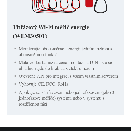
Třífázový Wi-Fi měřič energie
(WEM3050T)
Monitorujte obousměrnou energii jedním metrem s
obousměrnou funkcí
Malá velikost a nízká cena, montáž na DIN lištu se
úhledně vejde do krabice s elektroměrem
Otevřené API pro integraci s vaším vlastním serverem
Vyhovuje CE, FCC, RoHs
Aplikuje se v třífázovém nebo jednofázovém (jako 3
jednofázové měřiče) systému nebo v systému s
rozdělenou fází