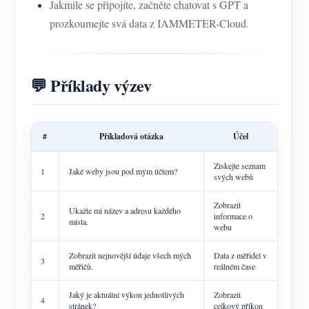
Jakmile se připojíte, začněte chatovat s GPT a
prozkoumejte svá data z IAMMETER-Cloud.
💬 Příklady výzev
#
Příkladová otázka
Účel
Získejte seznam
1
Jaké weby jsou pod mým účtem?
svých webů
Zobrazit
Ukažte mi název a adresu každého
2
informace o
místa.
webu
Zobrazit nejnovější údaje všech mých
Data z měřidel v
3
měřičů.
reálném čase
Jaký je aktuální výkon jednotlivých
Zobrazit
4
stránek?
celkový příkon