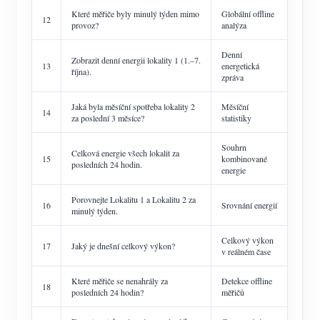
Které měřiče byly minulý týden mimo
Globální offline
12
provoz?
analýza
Denní
Zobrazit denní energii lokality 1 (1.–7.
13
energetická
října).
zpráva
Jaká byla měsíční spotřeba lokality 2
Měsíční
14
za poslední 3 měsíce?
statistiky
Souhrn
Celková energie všech lokalit za
15
kombinované
posledních 24 hodin.
energie
Porovnejte Lokalitu 1 a Lokalitu 2 za
16
Srovnání energií
minulý týden.
Celkový výkon
17
Jaký je dnešní celkový výkon?
v reálném čase
Které měřiče se nenahrály za
Detekce offline
18
posledních 24 hodin?
měřičů