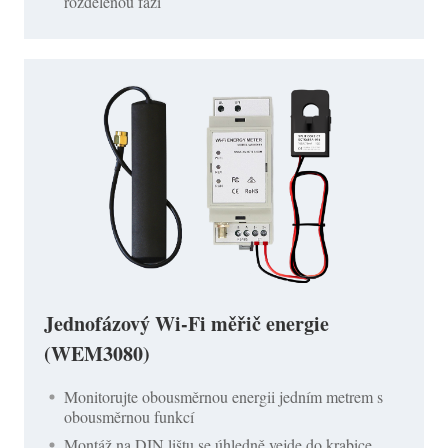
rozdělenou fází
Jednofázový Wi-Fi měřič energie
(WEM3080)
Monitorujte obousměrnou energii jedním metrem s
obousměrnou funkcí
Montáž na DIN lištu se úhledně vejde do krabice