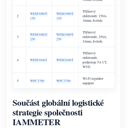
Třífázový
WEM3080T-
WEM3080T-
2
elektroměr, 150A,
150
150
16mm, hvězda
Třífázový
WEM3080T-
WEM3080T-
3
elektroměr, 250A,
250
250
24mm, hvězda
Třífázový
elektroměr,
4
WEM3046T
WEM3046T
podporuje 5A CT,
WYE
Wi-Fi regulátor
5
WPC3700
WPC3700
napájení
Součást globální logistické
strategie společnosti
IAMMETER