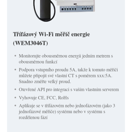
Třífázový Wi-Fi měřič energie
(WEM3046T)
Monitorujte obousměrnou energii jedním metrem s
obousměrnou funkcí
Podpora vstupního proudu 5A, takže k tomuto měřiči
můžete připojit své vlastní CT s poměrem xxx:5A.
Snadno změřte velký proud.
Otevřené API pro integraci s vaším vlastním serverem
Vyhovuje CE, FCC, RoHs
Aplikuje se v třífázovém nebo jednofázovém (jako 3
jednofázové měřiče) systému nebo v systému s
rozdělenou fází