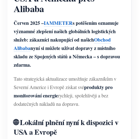
Alibaba
Červen 2025 –
IAMMETER
s potěšením oznamuje
významné zlepšení našich globálních logistických
služeb: zákazníci nakupující od našich
Obchod
Alibaba
nyní si můžete užívat dopravy z místního
skladu ze Spojených států a Německa – s dopravou
zdarma.
Tato strategická aktualizace umožňuje zákazníkům v
produkty pro
Severní Americe i Evropě získat své
monitorování energie
rychleji, spolehlivěji a bez
dodatečných nákladů na dopravu.
🌐 Lokální plnění nyní k dispozici v
USA a Evropě