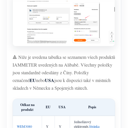
🔺 Níže je uvedena tabulka se seznamem všech produktů
IAMMETER uvedených na Alibabě. Všechny položky
jsou standardně odesílány z Číny. Položky
EU
USA
označené
nebo
jsou k dispozici také v místních
skladech v Německu a Spojených státech.
Odkaz na
EU
USA
Popis
produkt
Jednofázový
WEM3080
Y
Y
elektroměr,
Stránka