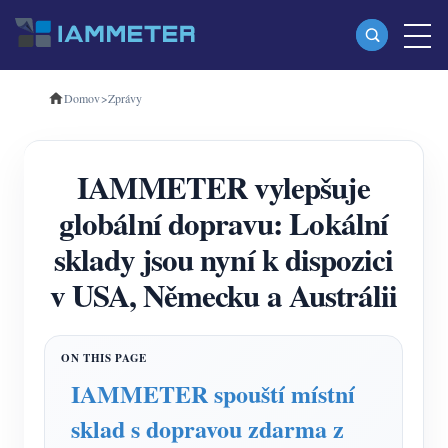
Domov
>
Zprávy
produkty
Jednofázový Wi-Fi měřič energie (WEM3080)
IAMMETER vylepšuje
Třífázový Wi-Fi měřič energie (WEM3080T)
globální dopravu: Lokální
Třífázový Wi-Fi měřič energie (WEM3046T)
sklady jsou nyní k dispozici
Třífázový Wi-Fi měřič energie (WEM3050T)
v USA, Německu a Austrálii
WiFi Power Controller
IAMMETER Cloud Pro
Samoobslužná hostingová služba
IAMMETER spouští místní
Nabíječka EV
sklad s dopravou zdarma z