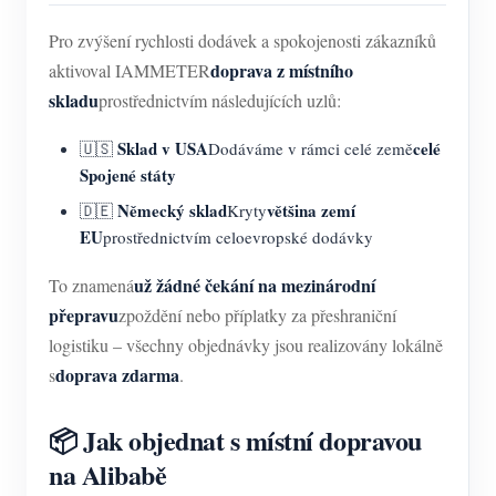
Pro zvýšení rychlosti dodávek a spokojenosti zákazníků
doprava z místního
aktivoval IAMMETER
skladu
prostřednictvím následujících uzlů:
Sklad v USA
celé
🇺🇸
Dodáváme v rámci celé země
Spojené státy
Německý sklad
většina zemí
🇩🇪
Kryty
EU
prostřednictvím celoevropské dodávky
už žádné čekání na mezinárodní
To znamená
přepravu
zpoždění nebo příplatky za přeshraniční
logistiku – všechny objednávky jsou realizovány lokálně
doprava zdarma
s
.
📦 Jak objednat s místní dopravou
na Alibabě