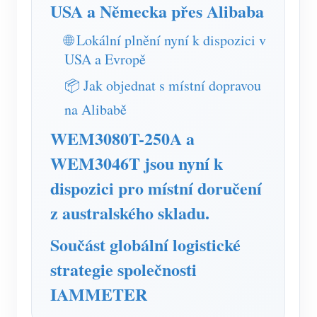
Simulátor IAMMETER
USA a Německa přes Alibaba
Virtuální měřič
🌐 Lokální plnění nyní k dispozici v
USA a Evropě
Systém energetického předpovídání a simulace
📦 Jak objednat s místní dopravou
Aplikace
na Alibabě
Monitor energie solárního FV systému
Ukládat
WEM3080T-250A a
Monitor spotřeby elektřiny
Zdroje
WEM3046T jsou nyní k
Řídicí systém PV ohřívače
Rychlý start produktu
Společenství
dispozici pro místní doručení
Automatizace domácnosti
Dokument
Vývojář
z australského skladu.
Tovární energetické monitorování
Výukové video
Prozkoumat
Kontakt
Součást globální logistické
FAQ
Program odměn
strategie společnosti
O nás
Zprávy
IAMMETER
Blogy