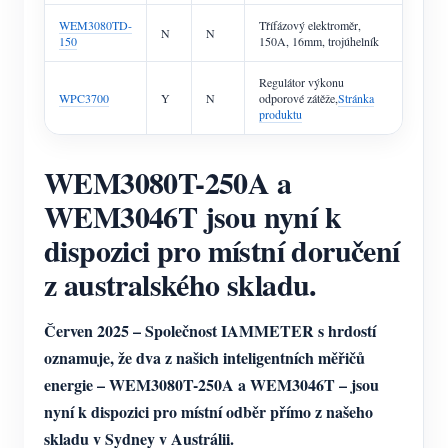
WEM3080TD-
Třífázový elektroměr,
N
N
150
150A, 16mm, trojúhelník
Regulátor výkonu
WPC3700
Y
N
odporové zátěže,
Stránka
produktu
WEM3080T-250A a
WEM3046T jsou nyní k
dispozici pro místní doručení
z australského skladu.
Červen 2025 – Společnost IAMMETER s hrdostí
oznamuje, že dva z našich inteligentních měřičů
energie – WEM3080T-250A a WEM3046T – jsou
nyní k dispozici pro místní odběr přímo z našeho
skladu v Sydney v Austrálii.