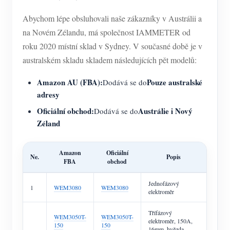
Abychom lépe obsluhovali naše zákazníky v Austrálii a
na Novém Zélandu, má společnost IAMMETER od
roku 2020 místní sklad v Sydney. V současné době je v
australském skladu skladem následujících pět modelů:
Amazon AU (FBA):
Pouze australské
Dodává se do
adresy
Oficiální obchod:
Austrálie i Nový
Dodává se do
Zéland
Amazon
Oficiální
Ne.
Popis
FBA
obchod
Jednofázový
1
WEM3080
WEM3080
elektroměr
Třífázový
WEM3050T-
WEM3050T-
elektroměr, 150A,
150
150
16mm, hvězda