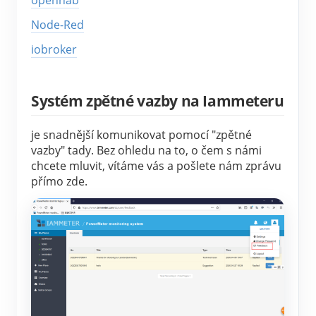
openhab
Simulátor IAMMETER
Node-Red
Virtuální měřič
iobroker
Systém energetického předpovídání a simulace
Aplikace
Systém zpětné vazby na Iammeteru
Monitor energie solárního FV systému
Ukládat
je snadnější komunikovat pomocí "zpětné
Monitor spotřeby elektřiny
Zdroje
vazby" tady.
Bez ohledu na to, o čem s námi
chcete mluvit, vítáme vás a pošlete nám zprávu
Řídicí systém PV ohřívače
Rychlý start produktu
Společenství
přímo zde.
Automatizace domácnosti
Dokument
Vývojář
Tovární energetické monitorování
Výukové video
Prozkoumat
Kontakt
FAQ
Program odměn
O nás
Zprávy
Blogy