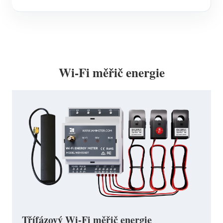
Wi-Fi měřič energie
Třífázový Wi-Fi měřič energie