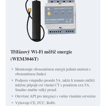
Třífázový Wi-Fi měřič energie
(WEM3046T)
Monitorujte obousměrnou energii jedním metrem s
obousměrnou funkcí
Podpora vstupního proudu 5A, takže k tomuto měřiči
můžete připojit své vlastní CT s poměrem xxx:5A.
Snadno změřte velký proud.
Otevřené API pro integraci s vaším vlastním serverem
Vyhovuje CE, FCC, RoHs