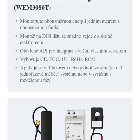
(WEM3080T)
Monitorujte obousměrnou energii jedním metrem s
obousměrnou funkcí
Montáž na DIN lištu se snadno vejde do skříně
elektroměru
Otevřené API pro integraci s vaším vlastním serverem
Vyhovuje CE, FCC, UL, RoHs, RCM
Aplikuje se v třífázovém nebo jednofázovém (jako 3
jednofázové měřiče) systému nebo v systému s
rozdělenou fází