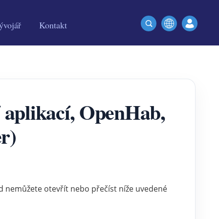
ývojář
Kontakt
í aplikací, OpenHab,
r)
d nemůžete otevřít nebo přečíst níže uvedené 