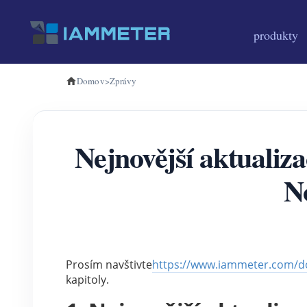
produkty
Domov
>
Zprávy
Nejnovější aktualiz
N
Prosím navštivte
https://www.iammeter.com/do
kapitoly.