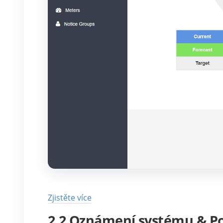
Zjistěte více
2.2 Oznámení systému & P