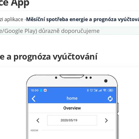
ace App
i aplikace -
Měsíční spotřeba energie a prognóza vyúčtov
ore/Google Play) důrazně doporučujeme
ie a prognóza vyúčtování