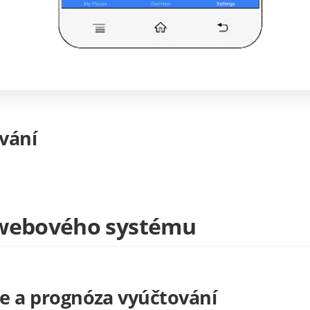
ování
 webového systému
ie a prognóza vyúčtování