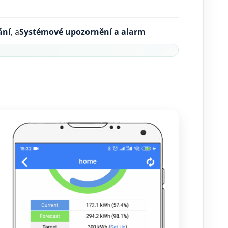
ání
, a
Systémové upozornění a alarm