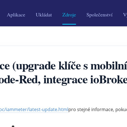
Aplikace
Ukládat
Zdroje
Společenství
V
ace (upgrade klíče s mobiln
ode-Red, integrace ioBroke
c/iammeter/latest-update.html
pro stejné informace, poku