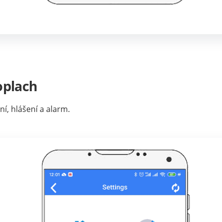
oplach
í, hlášení a alarm.