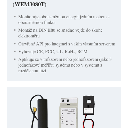
(WEM3080T)
Monitorujte obousměrnou energii jedním metrem s
obousměrnou funkcí
Montáž na DIN lištu se snadno vejde do skříně
elektroměru
Otevřené API pro integraci s vaším vlastním serverem
Vyhovuje CE, FCC, UL, RoHs, RCM
Aplikuje se v třífázovém nebo jednofázovém (jako 3
jednofázové měřiče) systému nebo v systému s
rozdělenou fází