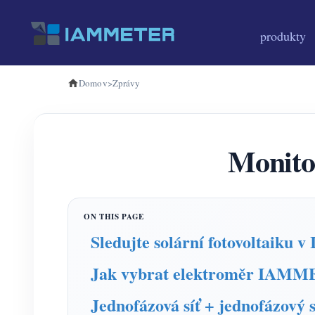
produkty
Domov
>
Zprávy
Monito
Sledujte solární fotovoltaik
Jak vybrat elektroměr IAM
Jednofázová síť + jednofázový 