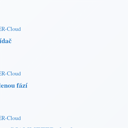
ER-Cloud
řídač
ER-Cloud
lenou fází
ER-Cloud