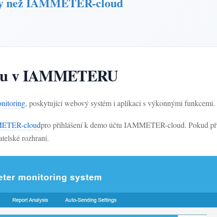
ormy než IAMMETER-cloud
taiku v IAMMETERU
onitoring
, poskytující webový systém i aplikaci s výkonnými funkcemi.
MMETER-cloud
pro přihlášení k demo účtu IAMMETER-cloud. Pokud přis
atelské rozhraní.