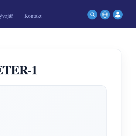
ývojář
Kontakt
METER-1