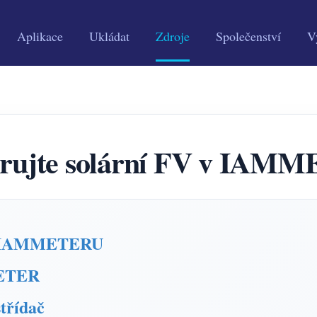
Aplikace
Ukládat
Zdroje
Společenství
V
rujte solární FV v IAM
u v IAMMETERU
METER
střídač