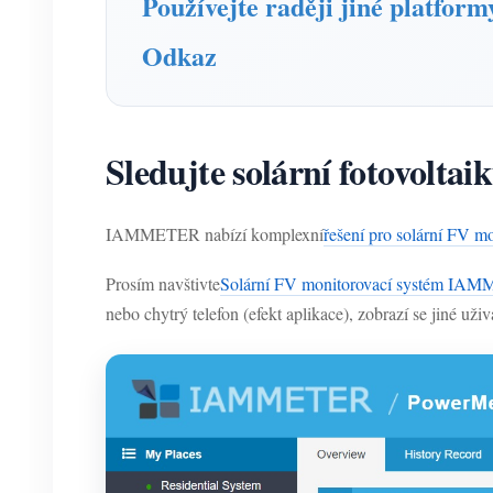
Používejte raději jiné platf
Odkaz
Sledujte solární fotovol
IAMMETER nabízí komplexní
řešení pro solární FV m
Prosím navštivte
Solární FV monitorovací systém IA
nebo chytrý telefon (efekt aplikace), zobrazí se jiné uživ