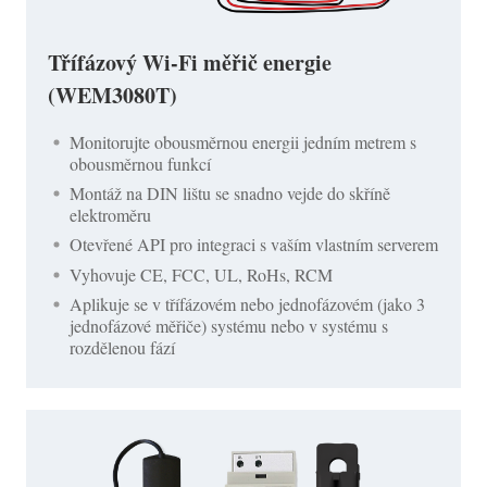
Třífázový Wi-Fi měřič energie
(WEM3080T)
Monitorujte obousměrnou energii jedním metrem s
obousměrnou funkcí
Montáž na DIN lištu se snadno vejde do skříně
elektroměru
Otevřené API pro integraci s vaším vlastním serverem
Vyhovuje CE, FCC, UL, RoHs, RCM
Aplikuje se v třífázovém nebo jednofázovém (jako 3
jednofázové měřiče) systému nebo v systému s
rozdělenou fází