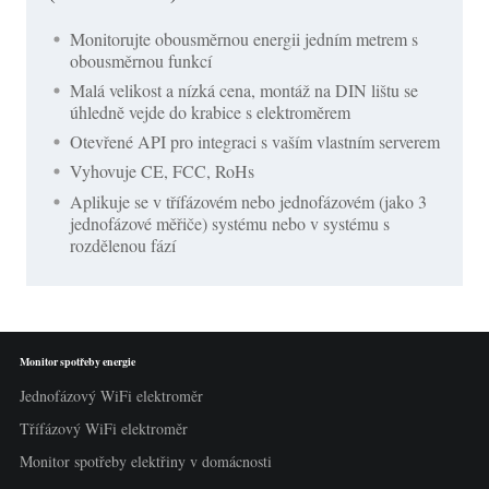
Monitorujte obousměrnou energii jedním metrem s
obousměrnou funkcí
Malá velikost a nízká cena, montáž na DIN lištu se
úhledně vejde do krabice s elektroměrem
Otevřené API pro integraci s vaším vlastním serverem
Vyhovuje CE, FCC, RoHs
Aplikuje se v třífázovém nebo jednofázovém (jako 3
jednofázové měřiče) systému nebo v systému s
rozdělenou fází
Monitor spotřeby energie
Jednofázový WiFi elektroměr
Třífázový WiFi elektroměr
Monitor spotřeby elektřiny v domácnosti