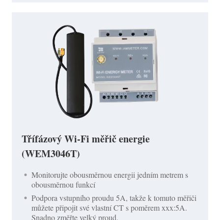
Třífázový Wi-Fi měřič energie
(WEM3046T)
Monitorujte obousměrnou energii jedním metrem s
obousměrnou funkcí
Podpora vstupního proudu 5A, takže k tomuto měřiči
můžete připojit své vlastní CT s poměrem xxx:5A.
Snadno změřte velký proud.