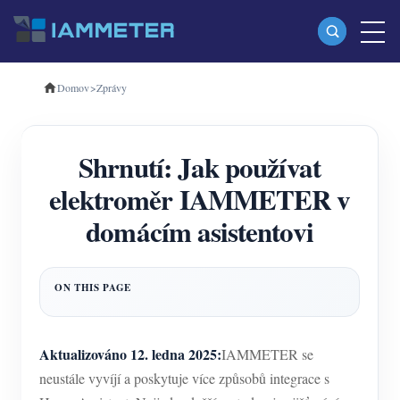
Domov
>
Zprávy
produkty
Jednofázový Wi-Fi měřič energie (WEM3080)
Shrnutí: Jak používat
Třífázový Wi-Fi měřič energie (WEM3080T)
elektroměr IAMMETER v
Třífázový Wi-Fi měřič energie (WEM3046T)
domácím asistentovi
Třífázový Wi-Fi měřič energie (WEM3050T)
WiFi Power Controller
IAMMETER Cloud Pro
Samoobslužná hostingová služba
Aktualizováno 12. ledna 2025:
IAMMETER se
Nabíječka EV
neustále vyvíjí a poskytuje více způsobů integrace s