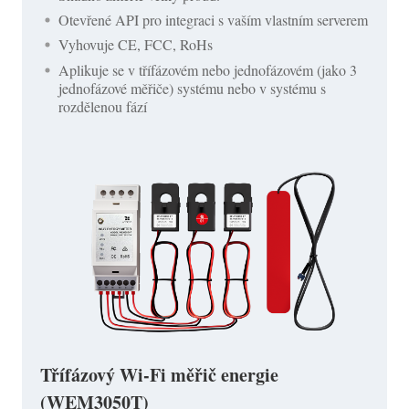
Otevřené API pro integraci s vaším vlastním serverem
Vyhovuje CE, FCC, RoHs
Aplikuje se v třífázovém nebo jednofázovém (jako 3
jednofázové měřiče) systému nebo v systému s
rozdělenou fází
Třífázový Wi-Fi měřič energie
(WEM3050T)