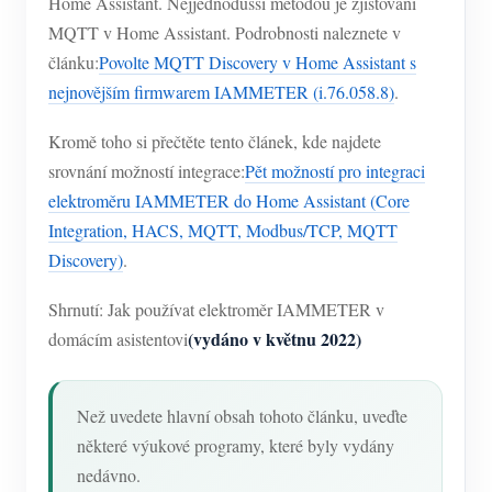
Home Assistant. Nejjednodušší metodou je zjišťování
Simulátor IAMMETER
MQTT v Home Assistant. Podrobnosti naleznete v
Virtuální měřič
článku:
Povolte MQTT Discovery v Home Assistant s
nejnovějším firmwarem IAMMETER (i.76.058.8)
.
Systém energetického předpovídání a simulace
Aplikace
Kromě toho si přečtěte tento článek, kde najdete
srovnání možností integrace:
Pět možností pro integraci
Monitor energie solárního FV systému
Ukládat
elektroměru IAMMETER do Home Assistant (Core
Monitor spotřeby elektřiny
Zdroje
Integration, HACS, MQTT, Modbus/TCP, MQTT
Discovery)
.
Řídicí systém PV ohřívače
Rychlý start produktu
Společenství
Automatizace domácnosti
Shrnutí: Jak používat elektroměr IAMMETER v
Dokument
Vývojář
(vydáno v květnu 2022)
domácím asistentovi
Tovární energetické monitorování
Výukové video
Prozkoumat
Kontakt
FAQ
Program odměn
O nás
Než uvedete hlavní obsah tohoto článku, uveďte
Zprávy
některé výukové programy, které byly vydány
nedávno.
Blogy