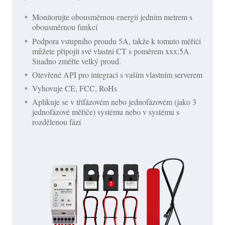
Monitorujte obousměrnou energii jedním metrem s
obousměrnou funkcí
Podpora vstupního proudu 5A, takže k tomuto měřiči
můžete připojit své vlastní CT s poměrem xxx:5A.
Snadno změřte velký proud.
Otevřené API pro integraci s vaším vlastním serverem
Vyhovuje CE, FCC, RoHs
Aplikuje se v třífázovém nebo jednofázovém (jako 3
jednofázové měřiče) systému nebo v systému s
rozdělenou fází