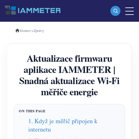
Domov
>
Zprávy
produkty
Jednofázový Wi-Fi měřič energie (WEM3080)
Aktualizace firmwaru
Třífázový Wi-Fi měřič energie (WEM3080T)
aplikace IAMMETER |
Třífázový Wi-Fi měřič energie (WEM3046T)
Snadná aktualizace Wi-Fi
Třífázový Wi-Fi měřič energie (WEM3050T)
měřiče energie
WiFi Power Controller
IAMMETER Cloud Pro
Samoobslužná hostingová služba
1. Když je měřič připojen k
internetu
Nabíječka EV