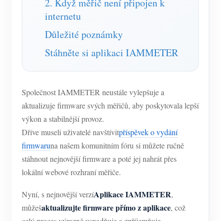
2. Když měřič není připojen k
Simulátor IAMMETER
internetu
Virtuální měřič
Důležité poznámky
Systém energetického předpovídání a simulace
Stáhněte si aplikaci IAMMETER
Aplikace
Monitor energie solárního FV systému
Ukládat
Společnost IAMMETER neustále vylepšuje a
Monitor spotřeby elektřiny
Zdroje
aktualizuje firmware svých měřičů, aby poskytovala lepší
výkon a stabilnější provoz.
Řídicí systém PV ohřívače
Rychlý start produktu
Společenství
Dříve museli uživatelé navštívit
příspěvek o vydání
Automatizace domácnosti
Dokument
firmwaru
na našem komunitním fóru si můžete ručně
Přispěvatelský program
Vývojář
Tovární energetické monitorování
stáhnout nejnovější firmware a poté jej nahrát přes
Výukové video
Příspěvek obsahu
Prozkoumat
Kontakt
lokální webové rozhraní měřiče.
FAQ
Technický příspěvek
Program odměn
O nás
Aplikace IAMMETER
Nyní, s nejnovější verzí
,
Zprávy
Body odměn
aktualizujte firmware přímo z aplikace
můžeš
, což
Blogy
Fórum
celý proces výrazně usnadňuje a zpříjemňuje.