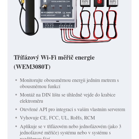
Třífázový Wi-Fi měřič energie
(WEM3080T)
Monitorujte obousměrnou energii jedním metrem s
obousměrnou funkcí
Montáž na DIN lištu se úhledně vejde do krabice
elektroměru
Otevřené API pro integraci s vaším vlastním serverem
Vyhovuje CE, FCC, UL, RoHs, RCM
Aplikuje se v třífázovém nebo jednofázovém (jako 3
jednofázové měřiče) systému nebo v systému s
rozdělenou fází