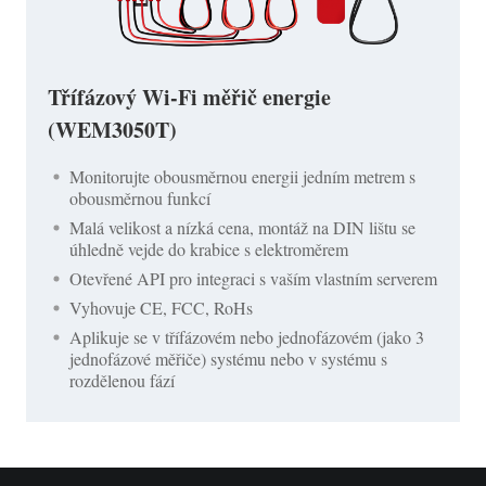
Třífázový Wi-Fi měřič energie
(WEM3050T)
Monitorujte obousměrnou energii jedním metrem s
obousměrnou funkcí
Malá velikost a nízká cena, montáž na DIN lištu se
úhledně vejde do krabice s elektroměrem
Otevřené API pro integraci s vaším vlastním serverem
Vyhovuje CE, FCC, RoHs
Aplikuje se v třífázovém nebo jednofázovém (jako 3
jednofázové měřiče) systému nebo v systému s
rozdělenou fází