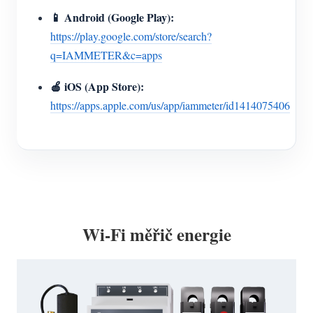
📱 Android (Google Play):
https://play.google.com/store/search?
q=IAMMETER&c=apps
🍎 iOS (App Store):
https://apps.apple.com/us/app/iammeter/id1414075406
Wi-Fi měřič energie