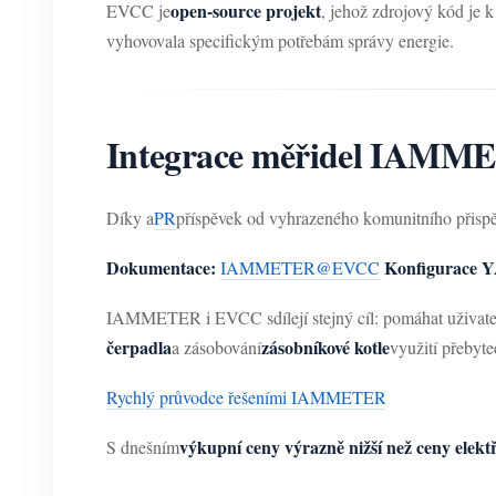
open-source projekt
EVCC je
, jehož zdrojový kód je k
vyhovovala specifickým potřebám správy energie.
Integrace měřidel IAM
Díky a
PR
příspěvek od vyhrazeného komunitního přispě
Dokumentace:
Konfigurace 
IAMMETER@EVCC
IAMMETER i EVCC sdílejí stejný cíl: pomáhat uživat
čerpadla
zásobníkové kotle
a zásobování
využití přebyte
Rychlý průvodce řešeními IAMMETER
výkupní ceny výrazně nižší než ceny elekt
S dnešním