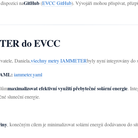
GitHub
 dispozici na
(
EVCC GitHub
). Vývojáři mohou přispívat, přizp
METER do EVCC
vatele, Daniela,
všechny metry IAMMETER
byly nyní integrovány d
YAML:
iammeter.yaml
maximalizovat efektivní využití přebytečné solární energie
elům
. Int
čné sluneční energie.
řiny
, konečným cílem je minimalizovat solární energii dodávanou do sít