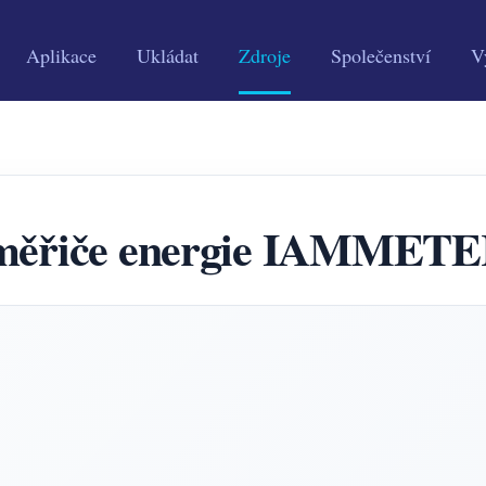
Aplikace
Ukládat
Zdroje
Společenství
V
e měřiče energie IAMMET