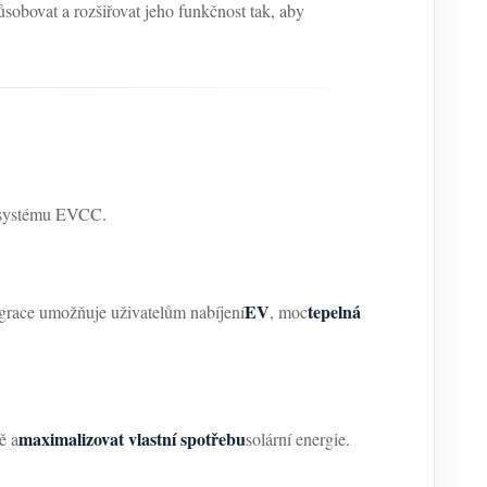
ůsobovat a rozšiřovat jeho funkčnost tak, aby
o systému EVCC.
EV
tepelná
egrace umožňuje uživatelům nabíjení
, moc
maximalizovat vlastní spotřebu
ě a
solární energie.