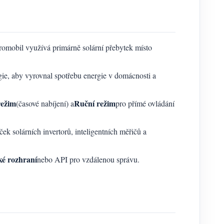
romobil využívá primárně solární přebytek místo
rgie, aby vyrovnal spotřebu energie v domácnosti a
režim
Ruční režim
(časové nabíjení) a
pro přímé ovládání
ek solárních invertorů, inteligentních měřičů a
ké rozhraní
nebo API pro vzdálenou správu.