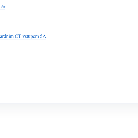
měr
dardním CT vstupem 5A