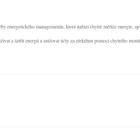
 energetického managementu, která nabízí chytré měřiče energie, apli
ívat a šetřit energii a snižovat účty za elektřinu pomocí chytrého moni