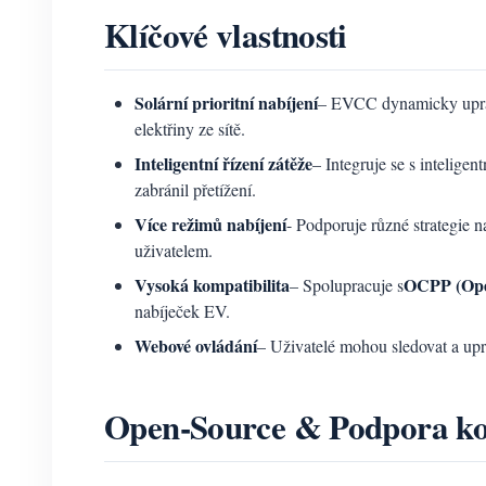
Klíčové vlastnosti
Solární prioritní nabíjení
– EVCC dynamicky upravu
elektřiny ze sítě.
Inteligentní řízení zátěže
– Integruje se s intelige
zabránil přetížení.
Více režimů nabíjení
- Podporuje různé strategie n
uživatelem.
Vysoká kompatibilita
OCPP (Ope
– Spolupracuje s
nabíječek EV.
Webové ovládání
– Uživatelé mohou sledovat a upra
Open-Source & Podpora k