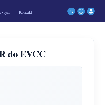
ývojář
Kontakt
ER do EVCC