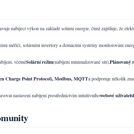
je nabíjecí výkon na základě solární energie, čímž zajišťuje, že elekt
ntními měřiči, solárními invertory a domácími systémy monitorování ene
Solární režim
Plánovaný 
abíjení, včetně
(nabíjení minimalizované sítí),
n Charge Point Protocol), Modbus, MQTT
a podporuje několik znač
webové uživatels
vovat nastavení nabíjení prostřednictvím intuitivního
omunity