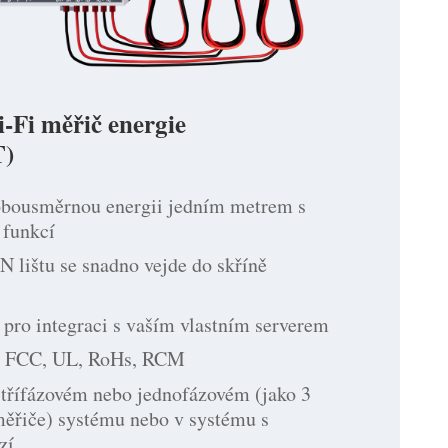
-Fi měřič energie
)
obousměrnou energii jedním metrem s
funkcí
 lištu se snadno vejde do skříně
pro integraci s vaším vlastním serverem
, FCC, UL, RoHs, RCM
 třífázovém nebo jednofázovém (jako 3
měřiče) systému nebo v systému s
zí