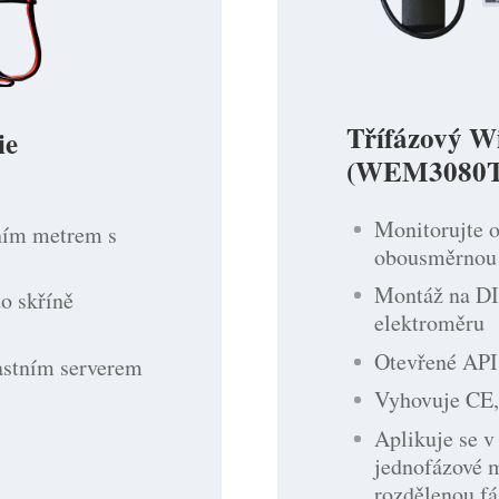
Třífázový Wi
ie
(WEM3080T
Monitorujte 
ním metrem s
obousměrnou 
Montáž na DIN
o skříně
elektroměru
Otevřené API 
lastním serverem
Vyhovuje CE
Aplikuje se v
jednofázové 
rozdělenou fá