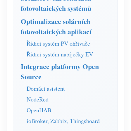
Simulátor IAMMETER
fotovoltaických systémů
Virtuální měřič
Optimalizace solárních
Systém energetického předpovídání a simulace
fotovoltaických aplikací
Aplikace
Řídicí systém PV ohřívače
Monitor energie solárního FV systému
Ukládat
Řídicí systém nabíječky EV
Monitor spotřeby elektřiny
Zdroje
Integrace platformy Open
Řídicí systém PV ohřívače
Rychlý start produktu
Společenství
Source
Automatizace domácnosti
Dokument
Vývojář
Domácí asistent
Tovární energetické monitorování
Výukové video
Prozkoumat
Kontakt
NodeRed
FAQ
Program odměn
OpenHAB
O nás
Zprávy
ioBroker, Zabbix, Thingsboard
Blogy