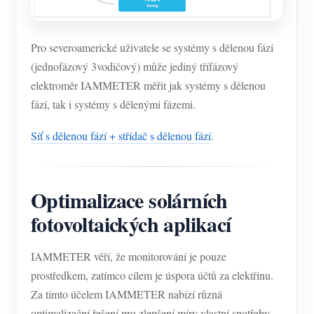
Pro severoamerické uživatele se systémy s dělenou fází
(jednofázový 3vodičový) může jediný třífázový
elektroměr IAMMETER měřit jak systémy s dělenou
fází, tak i systémy s dělenými fázemi.
Síť s dělenou fází + střídač s dělenou fází
.
Optimalizace solárních
fotovoltaických aplikací
IAMMETER věří, že monitorování je pouze
prostředkem, zatímco cílem je úspora účtů za elektřinu.
Za tímto účelem IAMMETER nabízí různá
optimalizační řešení pro zlepšení míry vlastní spotřeby