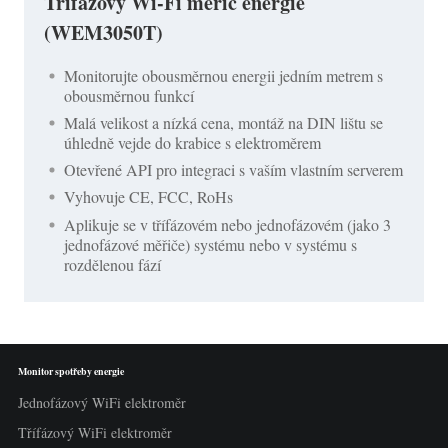
Třífázový Wi-Fi měřič energie
(WEM3050T)
Monitorujte obousměrnou energii jedním metrem s
obousměrnou funkcí
Malá velikost a nízká cena, montáž na DIN lištu se
úhledně vejde do krabice s elektroměrem
Otevřené API pro integraci s vaším vlastním serverem
Vyhovuje CE, FCC, RoHs
Aplikuje se v třífázovém nebo jednofázovém (jako 3
jednofázové měřiče) systému nebo v systému s
rozdělenou fází
Monitor spotřeby energie
Jednofázový WiFi elektroměr
Třífázový WiFi elektroměr