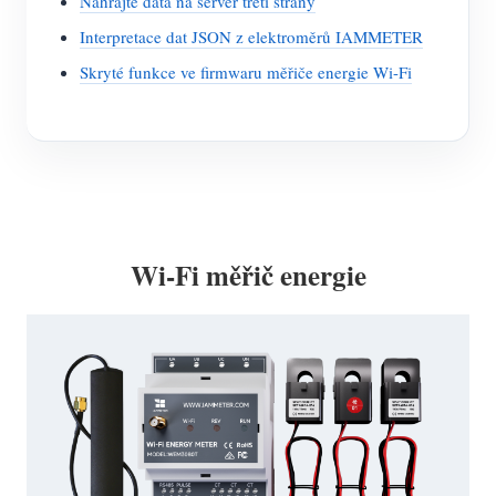
Nahrajte data na server třetí strany
Interpretace dat JSON z elektroměrů IAMMETER
Skryté funkce ve firmwaru měřiče energie Wi-Fi
Wi-Fi měřič energie