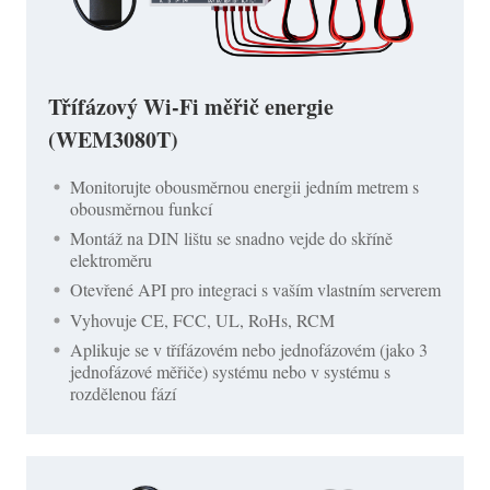
Třífázový Wi-Fi měřič energie
(WEM3080T)
Monitorujte obousměrnou energii jedním metrem s
obousměrnou funkcí
Montáž na DIN lištu se snadno vejde do skříně
elektroměru
Otevřené API pro integraci s vaším vlastním serverem
Vyhovuje CE, FCC, UL, RoHs, RCM
Aplikuje se v třífázovém nebo jednofázovém (jako 3
jednofázové měřiče) systému nebo v systému s
rozdělenou fází