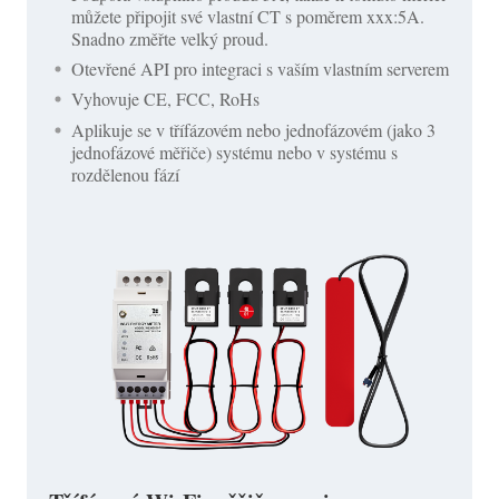
můžete připojit své vlastní CT s poměrem xxx:5A.
Snadno změřte velký proud.
Otevřené API pro integraci s vaším vlastním serverem
Vyhovuje CE, FCC, RoHs
Aplikuje se v třífázovém nebo jednofázovém (jako 3
jednofázové měřiče) systému nebo v systému s
rozdělenou fází