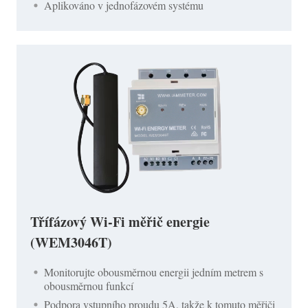
Aplikováno v jednofázovém systému
Třífázový Wi-Fi měřič energie
(WEM3046T)
Monitorujte obousměrnou energii jedním metrem s
obousměrnou funkcí
Podpora vstupního proudu 5A, takže k tomuto měřiči