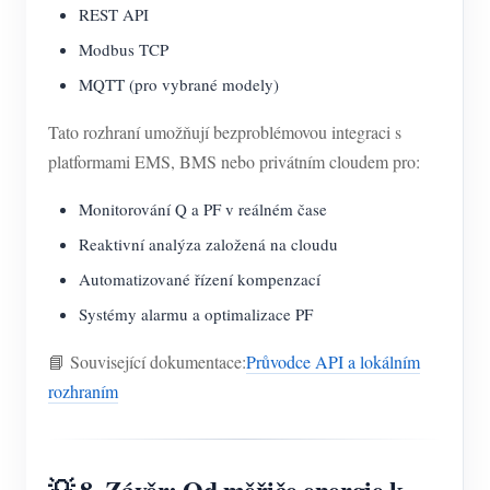
REST API
Modbus TCP
MQTT (pro vybrané modely)
Tato rozhraní umožňují bezproblémovou integraci s
platformami EMS, BMS nebo privátním cloudem pro:
Monitorování Q a PF v reálném čase
Reaktivní analýza založená na cloudu
Automatizované řízení kompenzací
Systémy alarmu a optimalizace PF
📘 Související dokumentace:
Průvodce API a lokálním
rozhraním
💡 8. Závěr: Od měřiče energie k