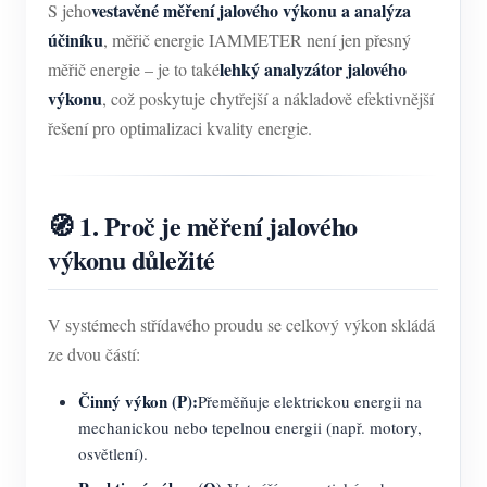
vestavěné měření jalového výkonu a analýza
S jeho
účiníku
, měřič energie IAMMETER není jen přesný
lehký analyzátor jalového
měřič energie – je to také
výkonu
, což poskytuje chytřejší a nákladově efektivnější
řešení pro optimalizaci kvality energie.
🧭 1. Proč je měření jalového
výkonu důležité
V systémech střídavého proudu se celkový výkon skládá
ze dvou částí:
Činný výkon (P):
Přeměňuje elektrickou energii na
mechanickou nebo tepelnou energii (např. motory,
osvětlení).