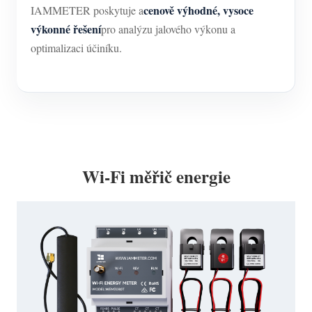
cenově výhodné, vysoce
IAMMETER poskytuje a
výkonné řešení
pro analýzu jalového výkonu a
optimalizaci účiníku.
Wi-Fi měřič energie