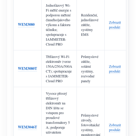
Jednofázový Wi-
Fi měřič energie s
podporou měření
Rezidenční,
činného/jalového
jednofázové
Zobrazit
WEM3080
výkonu a faktoru
zátěže,
produkt
účiníku;
systémy
spolupracuje s
EMS
IAMMETER-
Cloud PRO
Třífázový Wi-Fi
Průmyslové
elektroměr (verze
zátěže,
150A/250A/500A
solární
Zobrazit
WEM3080T
CT); spolupracuje
systémy,
produkt
s IAMMETER-
rozvodné
Cloud PRO
panely
Vysoce přesný
třífázový
elektroměr na
DIN lištu se
vstupem pro
Průmyslové
proudové
závody,
transformátory 5
fotovoltaické
Zobrazit
WEM3046T
A; podporuje
systémy,
produkt
uživatelem
monitorování