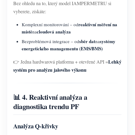
Bez ohledu na to, který model IAMPERMETRU si
vyberete, získáte:
reaktivní měření na
Komplexní monitorování – od
místě
cloudová analýza
na
sběr dat
systémy
Bezproblémová integrace – od
na
energetického managementu (EMS/BMS)
Lehký
👉 Jedna hardwarová platforma + otevřené API =
systém pro analýzu jalového výkonu
📊 4. Reaktivní analýza a
diagnostika trendu PF
Analýza Q-křivky