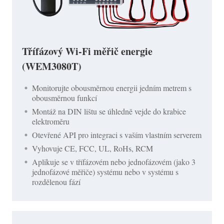
Třífázový Wi-Fi měřič energie
(WEM3080T)
Monitorujte obousměrnou energii jedním metrem s
obousměrnou funkcí
Montáž na DIN lištu se úhledně vejde do krabice
elektroměru
Otevřené API pro integraci s vaším vlastním serverem
Vyhovuje CE, FCC, UL, RoHs, RCM
Aplikuje se v třífázovém nebo jednofázovém (jako 3
jednofázové měřiče) systému nebo v systému s
rozdělenou fází