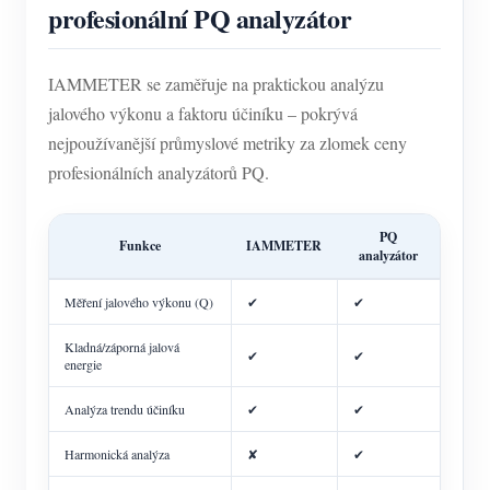
profesionální PQ analyzátor
IAMMETER se zaměřuje na praktickou analýzu
jalového výkonu a faktoru účiníku – pokrývá
nejpoužívanější průmyslové metriky za zlomek ceny
profesionálních analyzátorů PQ.
PQ
Funkce
IAMMETER
analyzátor
Měření jalového výkonu (Q)
✔
✔
Kladná/záporná jalová
✔
✔
energie
Analýza trendu účiníku
✔
✔
Harmonická analýza
✘
✔