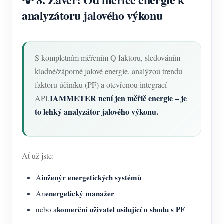
analyzátoru jalového výkonu
S kompletním měřením Q faktoru, sledováním
kladné/záporné jalové energie, analýzou trendu
faktoru účiníku (PF) a otevřenou integrací
IAMMETER není jen měřič energie – je
API,
to lehký analyzátor jalového výkonu.
Ať už jste:
inženýr energetických systémů
A
energetický manažer
An
komerční uživatel usilující o shodu s PF
nebo a