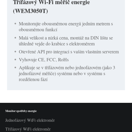
Třífázový Wi-Fi měřič energie
(WEM3050T)
Monitorujte obousměrnou energii jedním metrem s
obousměrnou funkcí
Malá velikost a nízká cena, montáž na DIN lištu se
úhledně vejde do krabice s elektroměrem
Otevřené API pro integraci s vaším vlastním serverem
Vyhovuje CE, FCC, RoHs
Aplikuje se v třífázovém nebo jednofázovém (jako 3
jednofázové měřiče) systému nebo v systému s
rozdělenou fází
Monitor spotřeby energie
Jednofázový WiFi elektroměr
Třífázový WiFi elektroměr