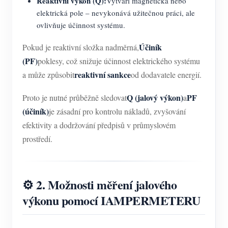
Reaktivní výkon (Q):
Vytváří magnetická nebo
elektrická pole – nevykonává užitečnou práci, ale
ovlivňuje účinnost systému.
Účiník
Pokud je reaktivní složka nadměrná,
(PF)
poklesy, což snižuje účinnost elektrického systému
reaktivní sankce
a může způsobit
od dodavatele energií.
Q (jalový výkon)
PF
Proto je nutné průběžně sledovat
a
(účiník)
je zásadní pro kontrolu nákladů, zvyšování
efektivity a dodržování předpisů v průmyslovém
prostředí.
⚙️ 2. Možnosti měření jalového
výkonu pomocí IAMPERMETERU