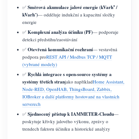
Směrová akumulace jalové energie (kVarh⁺ /
✅
kVarh⁻)
— odděluje indukční a kapacitní složky
energie
Komplexní analýza účiníku (PF)
✅
— podporuje
detekci předstihu/zaostávání
Otevřená komunikační rozhraní
✅
— vestavěná
podpora pro
REST API / Modbus TCP / MQTT
(vybrané modely)
Rychlá integrace s open-source systémy a
✅
systémy třetích stran
jako například
Home Assistant,
Node-RED, OpenHAB, ThingsBoard, Zabbix,
IOBroker a další platformy hostované na vlastních
serverech
Sjednocený přístup k IAMMETER-Cloudu
✅
—
poskytuje křivky jalového výkonu, zprávy o
trendech faktoru účiníku a historické analýzy