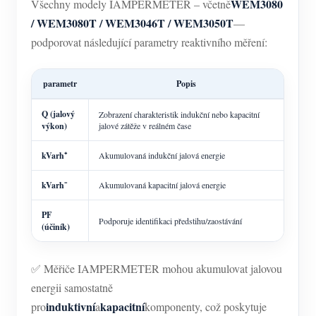
WEM3080
Všechny modely IAMPERMETER – včetně
/ WEM3080T / WEM3046T / WEM3050T
—
podporovat následující parametry reaktivního měření:
parametr
Popis
Q (jalový
Zobrazení charakteristik indukční nebo kapacitní
výkon)
jalové zátěže v reálném čase
kVarh⁺
Akumulovaná indukční jalová energie
kVarh⁻
Akumulovaná kapacitní jalová energie
PF
Podporuje identifikaci předstihu/zaostávání
(účiník)
✅ Měřiče IAMPERMETER mohou akumulovat jalovou
energii samostatně
induktivní
kapacitní
pro
a
komponenty, což poskytuje