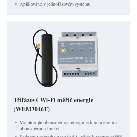
Aplikováno v jednofázovém systému
Třífázový Wi-Fi měřič energie
(WEM3046T)
Monitorujte obousměrnou energii jedním metrem s
obousměrnou funkcí
Podpora vstupního proudu 5A, takže k tomuto měřiči