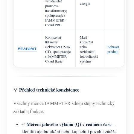
vyměnitelné
energie
proudové
transformátory;
spolupracuje s
IAMMETER-
Cloud PRO
Kompaktní
Malé
třífázový
komerční
elektroměr (150A
nebo
Zobrazit
WEM3050T
CT), spolupracuje
rezidenční
produkt
s IAMMETER-
fotovoltaické
Cloud Basic
systémy
Přehled technické konzistence
💡
Všechny měřiče IAMMETER sdílejí stejný technický
základ a funkce:
Měření jalového výkonu (Q) v reálném čase
✅
—
identifikuje indukční nebo kapacitní povahu zátěže