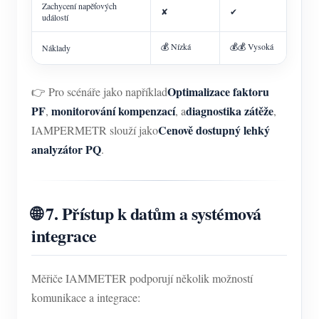
Zachycení napěťových
✘
✔
událostí
💰 Nízká
💰💰 Vysoká
Náklady
Optimalizace faktoru
👉 Pro scénáře jako například
PF
monitorování kompenzací
diagnostika zátěže
,
, a
,
Cenově dostupný lehký
IAMPERMETR slouží jako
analyzátor PQ
.
🌐 7. Přístup k datům a systémová
integrace
Měřiče IAMMETER podporují několik možností
komunikace a integrace: