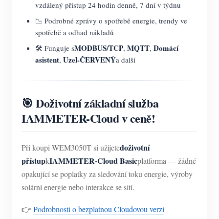
vzdálený přístup 24 hodin denně, 7 dní v týdnu
📉 Podrobné zprávy o spotřebě energie, trendy ve
spotřebě a odhad nákladů
MODBUS/TCP
MQTT
Domácí
🛠️ Funguje s
,
,
asistent
Uzel-ČERVENÝ
,
a další
🎯 Doživotní základní služba
IAMMETER-Cloud v ceně!
doživotní
Při koupi WEM3050T si užijete
přístup
IAMMETER-Cloud Basic
k
platforma — žádné
opakující se poplatky za sledování toku energie, výroby
solární energie nebo interakce se sítí.
👉
Podrobnosti o bezplatnou Cloudovou verzi