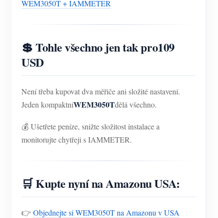
WEM3050T + IAMMETER
💲 Tohle všechno jen tak pro
109
USD
Není třeba kupovat dva měřiče ani složité nastavení.
WEM3050T
Jeden kompaktní
dělá všechno.
💰 Ušetřete peníze, snižte složitost instalace a
monitorujte chytřeji s IAMMETER.
🛒 Kupte nyní na Amazonu USA:
👉
Objednejte si WEM3050T na Amazonu v USA