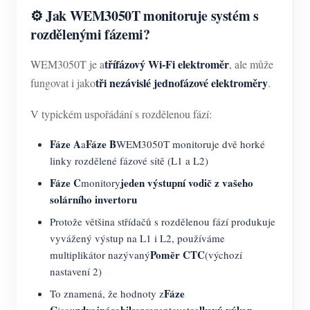
⚙️ Jak WEM3050T monitoruje systém s
rozdělenými fázemi?
třífázový Wi-Fi elektroměr
WEM3050T je a
, ale může
tři nezávislé jednofázové elektroměry
fungovat i jako
.
V typickém uspořádání s rozdělenou fází:
Fáze A
Fáze B
a
WEM3050T monitoruje dvě horké
linky rozdělené fázové sítě (L1 a L2)
Fáze C
jeden výstupní vodič z vašeho
monitory
solárního invertoru
Protože většina střídačů s rozdělenou fází produkuje
vyvážený výstup na L1 i L2, používáme
Poměr CTC
multiplikátor nazývaný
(výchozí
nastavení 2)
Fáze
To znamená, že hodnoty z