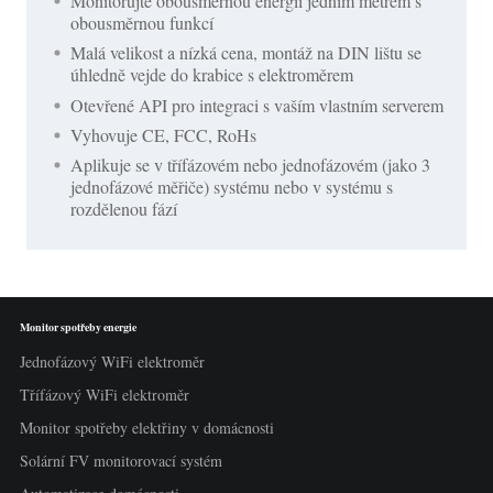
Monitorujte obousměrnou energii jedním metrem s
obousměrnou funkcí
Malá velikost a nízká cena, montáž na DIN lištu se
úhledně vejde do krabice s elektroměrem
Otevřené API pro integraci s vaším vlastním serverem
Vyhovuje CE, FCC, RoHs
Aplikuje se v třífázovém nebo jednofázovém (jako 3
jednofázové měřiče) systému nebo v systému s
rozdělenou fází
Monitor spotřeby energie
Jednofázový WiFi elektroměr
Třífázový WiFi elektroměr
Monitor spotřeby elektřiny v domácnosti
Solární FV monitorovací systém