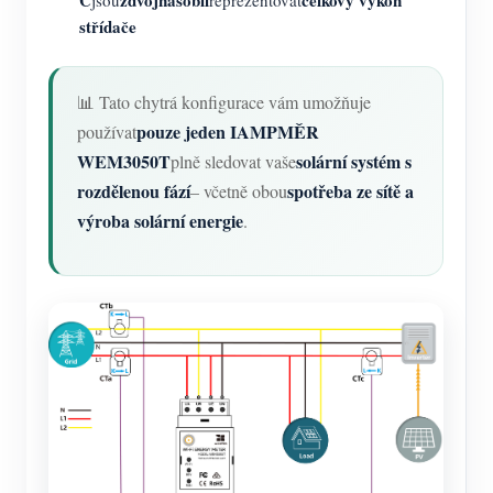
C
zdvojnásobil
celkový výkon
jsou
reprezentovat
střídače
📊 Tato chytrá konfigurace vám umožňuje
pouze jeden IAMPMĚR
používat
WEM3050T
solární systém s
plně sledovat vaše
rozdělenou fází
spotřeba ze sítě a
– včetně obou
výroba solární energie
.