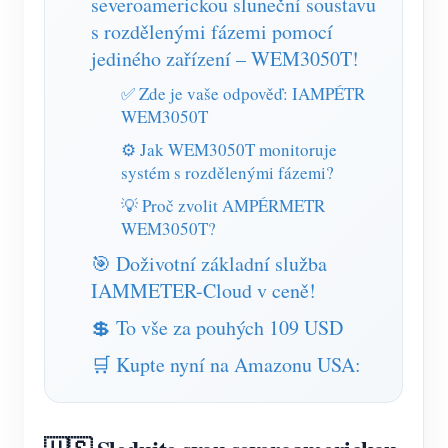
severoamerickou sluneční soustavu
Simulátor IAMMETER
s rozdělenými fázemi pomocí
Virtuální měřič
jediného zařízení – WEM3050T!
Systém energetického předpovídání a simulace
✅ Zde je vaše odpověď: IAMPÉTR
WEM3050T
Aplikace
⚙️ Jak WEM3050T monitoruje
Monitor energie solárního FV systému
Ukládat
systém s rozdělenými fázemi?
💡 Proč zvolit AMPÉRMETR
Monitor spotřeby elektřiny
Zdroje
WEM3050T?
Řídicí systém PV ohřívače
Rychlý start produktu
Společenství
🎯 Doživotní základní služba
Automatizace domácnosti
IAMMETER-Cloud v ceně!
Dokument
Vývojář
Tovární energetické monitorování
💲 To vše za pouhých 109 USD
Výukové video
Prozkoumat
Kontakt
🛒 Kupte nyní na Amazonu USA:
FAQ
Program odměn
O nás
Zprávy
Blogy