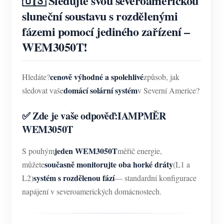
🇺🇸 Sledujte svou severoamerickou
sluneční soustavu s rozdělenými
fázemi pomocí jediného zařízení –
WEM3050T!
cenově výhodné a spolehlivé
Hledáte?
způsob, jak
domácí solární systém
sledovat vaše
v Severní Americe?
✅ Zde je vaše odpověď:
IAMPMĚR
WEM3050T
jeden WEM3050T
S pouhým
měřič energie,
současně monitorujte oba horké dráty
můžete
(L1 a
systém s rozdělenou fází
L2)
— standardní konfigurace
napájení v severoamerických domácnostech.