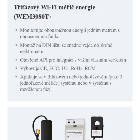
Třífázový Wi-Fi měřič energie
(WEM3080T)
Monitorujte obousměrnou energii jedním metrem s
obousměrnou funkcí
Montáž na DIN lištu se snadno vejde do skříně
elektroměru
Otevřené API pro integraci s vaším vlastním serverem
Vyhovuje CE, FCC, UL, RoHs, RCM
Aplikuje se v třífázovém nebo jednofázovém (jako 3
jednofázové měřiče) systému nebo v systému s
rozdělenou fází