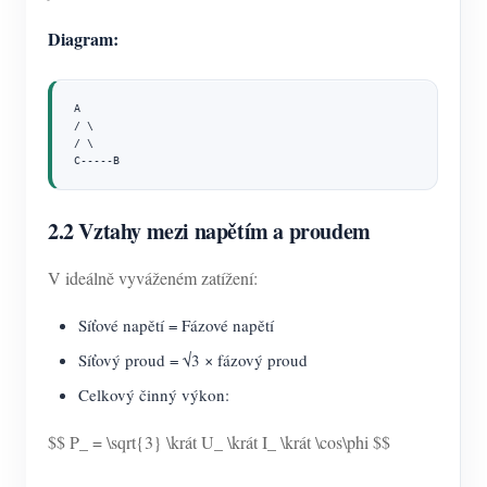
Diagram:
A

/ \

/ \

C-----B
2.2 Vztahy mezi napětím a proudem
V ideálně vyváženém zatížení:
Síťové napětí = Fázové napětí
Síťový proud = √3 × fázový proud
Celkový činný výkon:
$$ P_ = \sqrt{3} \krát U_ \krát I_ \krát \cos\phi $$