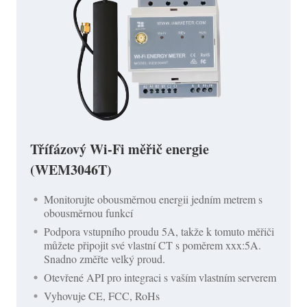
Třífázový Wi-Fi měřič energie
(WEM3046T)
Monitorujte obousměrnou energii jedním metrem s
obousměrnou funkcí
Podpora vstupního proudu 5A, takže k tomuto měřiči
můžete připojit své vlastní CT s poměrem xxx:5A.
Snadno změřte velký proud.
Otevřené API pro integraci s vaším vlastním serverem
Vyhovuje CE, FCC, RoHs