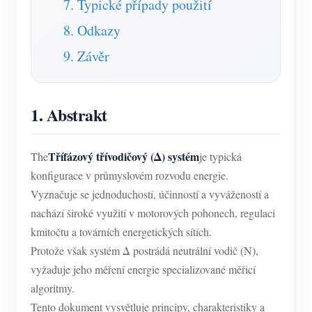
7. Typické případy použití
8. Odkazy
9. Závěr
1. Abstrakt
Třífázový třívodičový (Δ) systém
The
je typická
konfigurace v průmyslovém rozvodu energie.
Vyznačuje se jednoduchostí, účinností a vyvážeností a
nachází široké využití v motorových pohonech, regulaci
kmitočtu a továrních energetických sítích.
Protože však systém Δ postrádá neutrální vodič (N),
vyžaduje jeho měření energie specializované měřicí
algoritmy.
Tento dokument vysvětluje principy, charakteristiky a