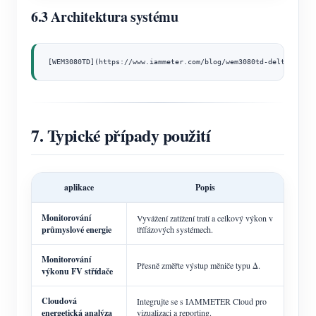
6.3 Architektura systému
[WEM3080TD](https://www.iammeter.com/blog/wem3080td-delta-dual-
7. Typické případy použití
aplikace
Popis
Monitorování
Vyvážení zatížení tratí a celkový výkon v
průmyslové energie
třífázových systémech.
Monitorování
Přesně změřte výstup měniče typu Δ.
výkonu FV střídače
Cloudová
Integrujte se s IAMMETER Cloud pro
energetická analýza
vizualizaci a reporting.