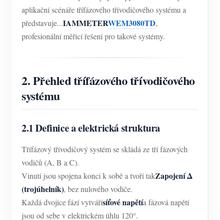
aplikační scénáře třífázového třívodičového systému a
IAMMETER
WEM3080TD
představuje...
,
profesionální měřicí řešení pro takové systémy.
2. Přehled třífázového třívodičového
systému
2.1 Definice a elektrická struktura
Třífázový třívodičový systém se skládá ze tří fázových
vodičů (A, B a C).
Zapojení Δ
Vinutí jsou spojena konci k sobě a tvoří tak
(trojúhelník)
, bez nulového vodiče.
síťové napětí
Každá dvojice fází vytváří
a fázová napětí
jsou od sebe v elektrickém úhlu 120°.