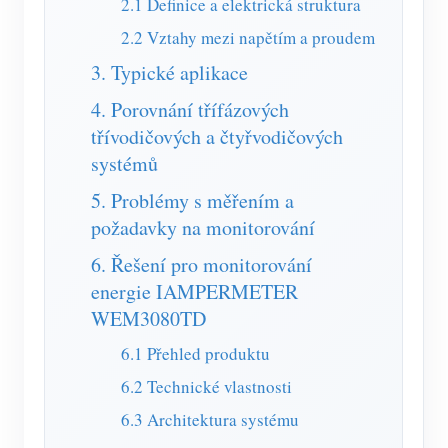
2.1 Definice a elektrická struktura
Simulátor IAMMETER
2.2 Vztahy mezi napětím a proudem
Virtuální měřič
3. Typické aplikace
Systém energetického předpovídání a simulace
4. Porovnání třífázových
Aplikace
třívodičových a čtyřvodičových
systémů
Monitor energie solárního FV systému
Ukládat
5. Problémy s měřením a
Monitor spotřeby elektřiny
Zdroje
požadavky na monitorování
Řídicí systém PV ohřívače
Rychlý start produktu
Společenství
6. Řešení pro monitorování
Automatizace domácnosti
Dokument
energie IAMPERMETER
Vývojář
WEM3080TD
Tovární energetické monitorování
Výukové video
Prozkoumat
Kontakt
6.1 Přehled produktu
FAQ
Program odměn
O nás
6.2 Technické vlastnosti
Zprávy
6.3 Architektura systému
Blogy