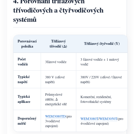
4. Porovnání třífázových
třívodičových a čtyřvodičových
systémů
Porovnávací
Třífázový
Třífázový čtyřvodič (Y)
položka
třívodič (Δ)
Počet
3 fázové vodiče + 1 nulový
3fázové vodiče
vodičů
vodič
Typické
380 V (síťové
380V / 220V (síťové / fázové
napětí
napětí)
napětí)
Průmyslové
Typická
Komerční, rezidenční,
zátěže, Δ
aplikace
fotovoltaické systémy
energetické sítě
WEM3080TD
(pro
Doporučený
WEM3080T
/
WEM3050T
(pro
3vodičové
měřič
4vodičové zapojení)
zapojení)