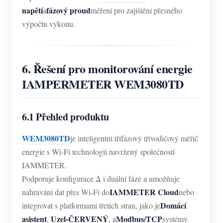
napětí
fázový proud
a
měření pro zajištění přesného
výpočtu výkonu.
6. Řešení pro monitorování energie
IAMPERMETER WEM3080TD
6.1 Přehled produktu
WEM3080TD
je inteligentní třífázový třívodičový měřič
energie s Wi-Fi technologií navržený společností
IAMMETER.
Podporuje konfigurace Δ i duální fáze a umožňuje
IAMMETER Cloud
nahrávání dat přes Wi-Fi do
nebo
Domácí
integrovat s platformami třetích stran, jako je
asistent
Uzel-ČERVENÝ
Modbus/TCP
,
, a
systémy.