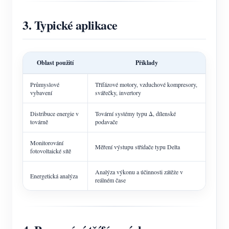
3. Typické aplikace
Oblast použití
Příklady
Průmyslové
Třífázové motory, vzduchové kompresory,
vybavení
svářečky, invertory
Distribuce energie v
Tovární systémy typu Δ, dílenské
továrně
podavače
Monitorování
Měření výstupu střídače typu Delta
fotovoltaické sítě
Analýza výkonu a účinnosti zátěže v
Energetická analýza
reálném čase