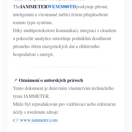
IAMMETER
WEM3080TD
The
poskytuje přesné,
inteligentní a všestranné měřicí řešení přizpůsobené
tomuto typu systému.
Díky multiprotokolové komunikaci, integraci s cloudem
a pokročilé analytice umožňuje podnikům dosáhnout
přesného sběru energetických dat a efektivního
hospodaření s energií.
Oznámení o autorských právech
📌
Tento dokument je duševním vlastnictvím technického
týmu IAMMETER.
Může být reprodukován pro vzdělávací nebo referenční
účely s uvedením zdroje:
👉
www.iammeter.com