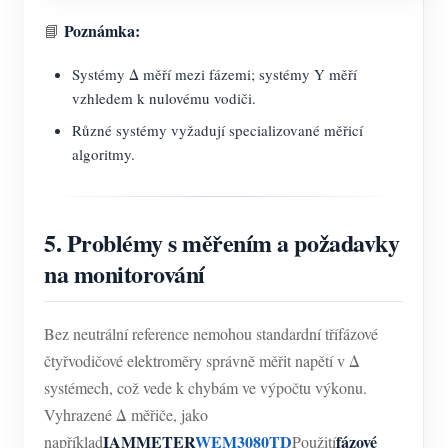
Poznámka:
📘
Systémy Δ měří mezi fázemi; systémy Y měří
vzhledem k nulovému vodiči.
Různé systémy vyžadují specializované měřicí
algoritmy.
5. Problémy s měřením a požadavky
na monitorování
Bez neutrální reference nemohou standardní třífázové
čtyřvodičové elektroměry správně měřit napětí v Δ
systémech, což vede k chybám ve výpočtu výkonu.
Vyhrazené Δ měřiče, jako
IAMMETER
WEM3080TD
fázové
například
Použití