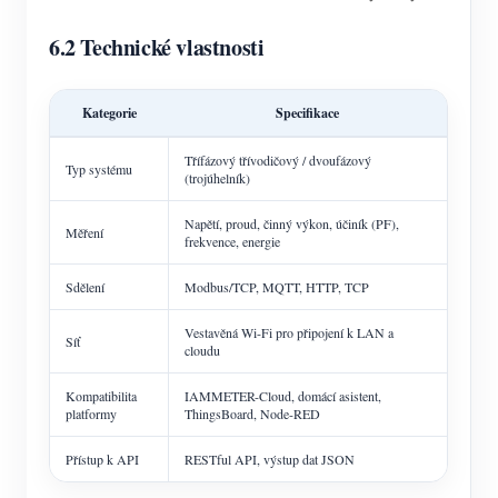
6.2 Technické vlastnosti
Kategorie
Specifikace
Třífázový třívodičový / dvoufázový
Typ systému
(trojúhelník)
Napětí, proud, činný výkon, účiník (PF),
Měření
frekvence, energie
Sdělení
Modbus/TCP, MQTT, HTTP, TCP
Vestavěná Wi-Fi pro připojení k LAN a
Síť
cloudu
Kompatibilita
IAMMETER-Cloud, domácí asistent,
platformy
ThingsBoard, Node-RED
Přístup k API
RESTful API, výstup dat JSON