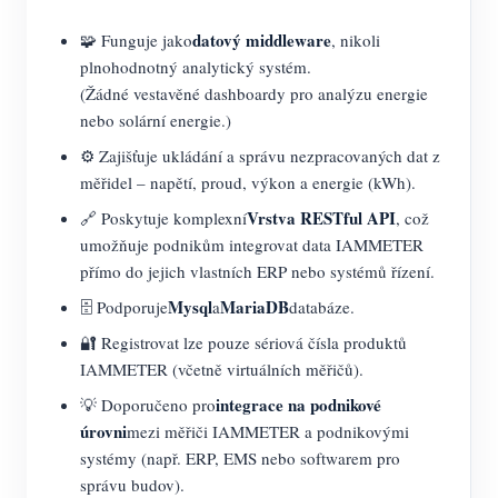
datový middleware
🧩 Funguje jako
, nikoli
plnohodnotný analytický systém.
(Žádné vestavěné dashboardy pro analýzu energie
nebo solární energie.)
⚙️ Zajišťuje ukládání a správu nezpracovaných dat z
měřidel – napětí, proud, výkon a energie (kWh).
Vrstva RESTful API
🔗 Poskytuje komplexní
, což
umožňuje podnikům integrovat data IAMMETER
přímo do jejich vlastních ERP nebo systémů řízení.
Mysql
MariaDB
🗄️ Podporuje
a
databáze.
🔐 Registrovat lze pouze sériová čísla produktů
IAMMETER (včetně virtuálních měřičů).
integrace na podnikové
💡 Doporučeno pro
úrovni
mezi měřiči IAMMETER a podnikovými
systémy (např. ERP, EMS nebo softwarem pro
správu budov).