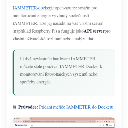
IAMMETER-docker
je open-source systém pro
monitorování energie vyvinutý společností
IAMMETER. Lze jej nasadit na váš vlastní server
API server
(například Raspberry Pi) a funguje jako
pro
vlastní uživatelské rozhraní nebo analýzu dat.
I když nevlastníte hardware IAMMETER,
můžete stále používat IAMMETER-Docker k
monitorování fotovoltaických systémů nebo
spotřeby energie.
Průvodce:
📘
Přidání měřiče IAMMETER do Dockeru