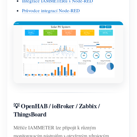
Integrace IAMMETERu s Node-RED
Průvodce integrací Node-RED
💡 OpenHAB / ioBroker / Zabbix /
ThingsBoard
Měřiče IAMMETER lze připojit k různým
monitorovacím nástrojům s otevřeným zdrojovým