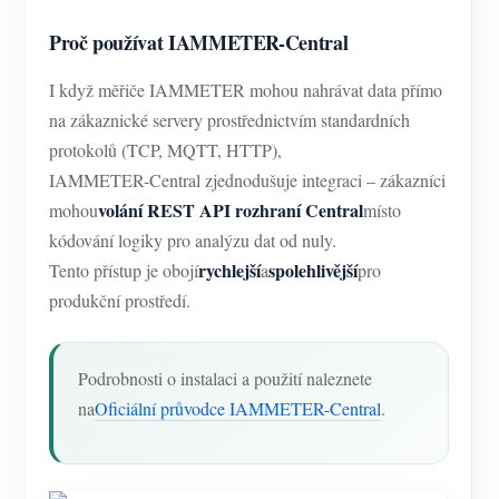
Proč používat IAMMETER-Central
I když měřiče IAMMETER mohou nahrávat data přímo
na zákaznické servery prostřednictvím standardních
protokolů (TCP, MQTT, HTTP),
IAMMETER-Central zjednodušuje integraci – zákazníci
volání REST API rozhraní Central
mohou
místo
kódování logiky pro analýzu dat od nuly.
rychlejší
spolehlivější
Tento přístup je obojí
a
pro
produkční prostředí.
Podrobnosti o instalaci a použití naleznete
na
Oficiální průvodce IAMMETER-Central
.