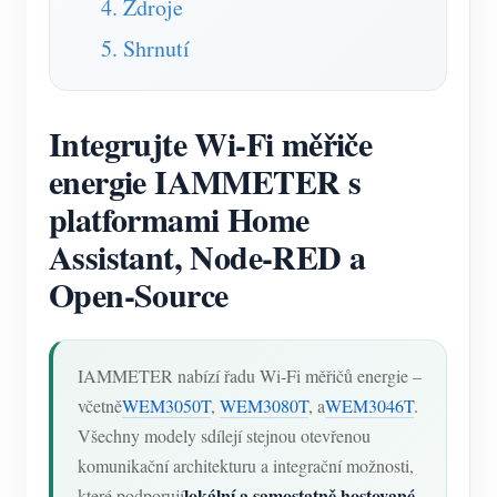
4. Zdroje
5. Shrnutí
Integrujte Wi-Fi měřiče
energie IAMMETER s
platformami Home
Assistant, Node-RED a
Open-Source
IAMMETER nabízí řadu Wi-Fi měřičů energie –
včetně
WEM3050T
,
WEM3080T
, a
WEM3046T
.
Všechny modely sdílejí stejnou otevřenou
komunikační architekturu a integrační možnosti,
lokální a samostatně hostované
které podporují