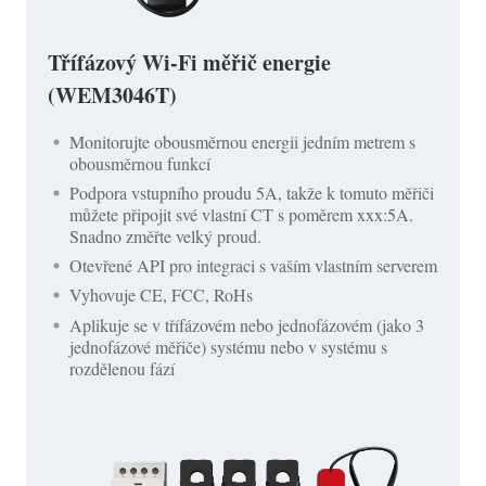
Třífázový Wi-Fi měřič energie
(WEM3046T)
Monitorujte obousměrnou energii jedním metrem s
obousměrnou funkcí
Podpora vstupního proudu 5A, takže k tomuto měřiči
můžete připojit své vlastní CT s poměrem xxx:5A.
Snadno změřte velký proud.
Otevřené API pro integraci s vaším vlastním serverem
Vyhovuje CE, FCC, RoHs
Aplikuje se v třífázovém nebo jednofázovém (jako 3
jednofázové měřiče) systému nebo v systému s
rozdělenou fází