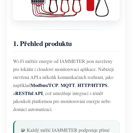
1. Přehled produktu
Wi-Fi měřiče energie od IAMMETER jsou navrženy
pro lokální i cloudové monitorovací aplikace. Nabízejí
otevřená API a několik komunikačních rozhraní, jako
Modbus/TCP
MQTT
HTTP/HTTPS
například
,
,
,
RESTful API
a
, což umožňuje integraci s téměř
jakoukoli platformou pro monitorování energie nebo
domácí automatizaci.
🧩 Každý měřič IAMMETER podporuje přímé