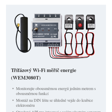
Třífázový Wi-Fi měřič energie
(WEM3080T)
Monitorujte obousměrnou energii jedním metrem s
obousměrnou funkcí
Montáž na DIN lištu se úhledně vejde do krabice
elektroměru
Otevřené API pro integraci s vaším vlastním serverem