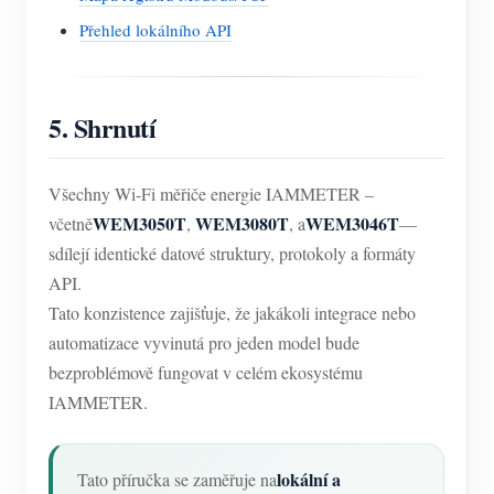
Přehled lokálního API
5. Shrnutí
Všechny Wi-Fi měřiče energie IAMMETER –
WEM3050T
WEM3080T
WEM3046T
včetně
,
, a
—
sdílejí identické datové struktury, protokoly a formáty
API.
Tato konzistence zajišťuje, že jakákoli integrace nebo
automatizace vyvinutá pro jeden model bude
bezproblémově fungovat v celém ekosystému
IAMMETER.
lokální a
Tato příručka se zaměřuje na