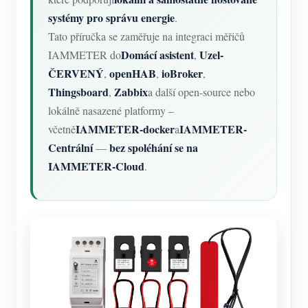
systémy pro správu energie
.
Tato příručka se zaměřuje na integraci měřičů
Domácí asistent
Uzel-
IAMMETER do
,
ČERVENÝ
openHAB
ioBroker
,
,
,
Thingsboard
Zabbix
,
a další open-source nebo
lokálně nasazené platformy –
IAMMETER-docker
IAMMETER-
včetně
a
Centrální
bez spoléhání se na
—
IAMMETER-Cloud
.