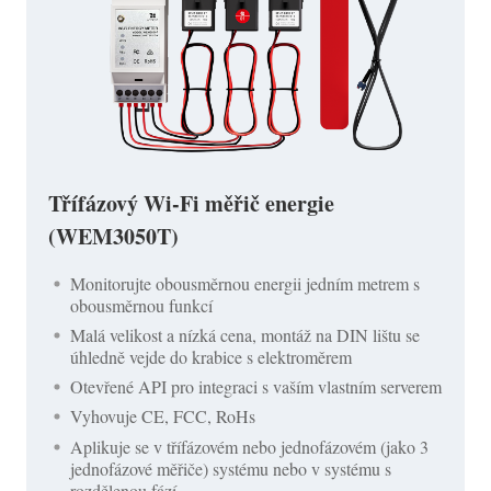
Třífázový Wi-Fi měřič energie
(WEM3050T)
Monitorujte obousměrnou energii jedním metrem s
obousměrnou funkcí
Malá velikost a nízká cena, montáž na DIN lištu se
úhledně vejde do krabice s elektroměrem
Otevřené API pro integraci s vaším vlastním serverem
Vyhovuje CE, FCC, RoHs
Aplikuje se v třífázovém nebo jednofázovém (jako 3
jednofázové měřiče) systému nebo v systému s
rozdělenou fází