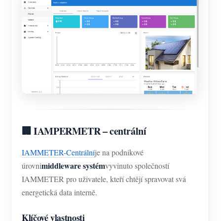
🏢 IAMPERMETR – centrální
IAMMETER-Centrální
je na podnikové
middleware systém
úrovni
vyvinuto společností
IAMMETER pro uživatele, kteří chtějí spravovat svá
energetická data interně.
Klíčové vlastnosti