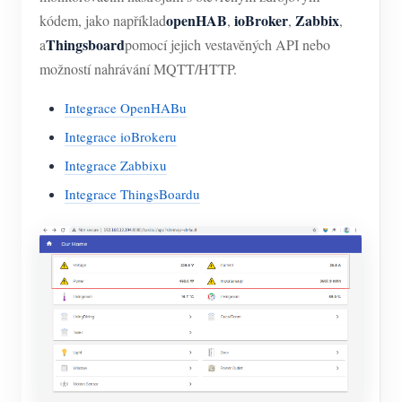
openHAB
ioBroker
Zabbix
kódem, jako například
,
,
,
Thingsboard
a
pomocí jejich vestavěných API nebo
možností nahrávání MQTT/HTTP.
Integrace OpenHABu
Integrace ioBrokeru
Integrace Zabbixu
Integrace ThingsBoardu