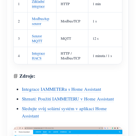
Základní
1
HTTP
1 min
integrace
Modbus/tcp
2
Modbus/TCP
1 s
senzor
Senzor
3
MQTT
12 s
MQTT
Integrace
HTTP /
4
1 minuta / 1 s
HACS
Modbus/TCP
Zdroje:
📘
Integrace IAMMETERu s Home Assistant
Shrnutí: Použití IAMMETERU v Home Assistant
Sledujte svůj solární systém v aplikaci Home
Assistant