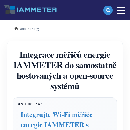
Domov
>
Blogy
produkty
Jednofázový Wi-Fi měřič energie (WEM3080)
Integrace měřičů energie
Třífázový Wi-Fi měřič energie (WEM3080T)
IAMMETER do samostatně
Třífázový Wi-Fi měřič energie (WEM3046T)
hostovaných a open-source
Třífázový Wi-Fi měřič energie (WEM3050T)
systémů
WiFi Power Controller
IAMMETER Cloud Pro
Samoobslužná hostingová služba
Integrujte Wi-Fi měřiče
Nabíječka EV
energie IAMMETER s