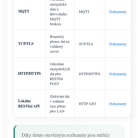
energetická
data u
MQTT
MQTT
Dokumenty
libovolného
MQTT
brokera
Bezpečný
přenos dat na
TCP/TLS
TCP/TLS
Dokumenty
vzdálený
server
Odesílání
energetických
HTTP/HTTPS
dat přes
HTTP/HTTPS
Dokumenty
RESTful
POST
Získávání dat
Lokální
v reálném
HTTP GET
Dokumenty
RESTful API
čase přímo
přes LAN
Díky těmto otevřeným rozhraním jsou měřiče