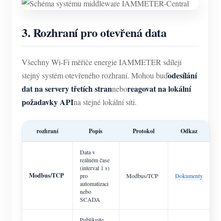
3. Rozhraní pro otevřená data
Všechny Wi-Fi měřiče energie IAMMETER sdílejí
odesílání
stejný systém otevřeného rozhraní. Mohou buď
dat na servery třetích stran
reagovat na lokální
nebo
požadavky API
na stejné lokální síti.
rozhraní
Popis
Protokol
Odkaz
Data v
reálném čase
(interval 1 s)
Modbus/TCP
pro
Modbus/TCP
Dokumenty
automatizaci
nebo
SCADA
Publikujte