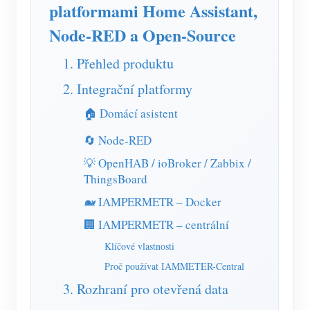
Simulátor IAMMETER
platformami Home Assistant,
Node-RED a Open-Source
Virtuální měřič
Systém energetického předpovídání a simulace
1. Přehled produktu
Aplikace
2. Integrační platformy
🏠 Domácí asistent
Monitor energie solárního FV systému
Ukládat
🔄 Node-RED
Monitor spotřeby elektřiny
Zdroje
💡 OpenHAB / ioBroker / Zabbix /
Řídicí systém PV ohřívače
Rychlý start produktu
Společenství
ThingsBoard
Automatizace domácnosti
Dokument
Vývojář
🐋 IAMPERMETR – Docker
Tovární energetické monitorování
🏢 IAMPERMETR – centrální
Výukové video
Prozkoumat
Kontakt
Klíčové vlastnosti
FAQ
Program odměn
O nás
Proč používat IAMMETER-Central
Zprávy
3. Rozhraní pro otevřená data
Blogy