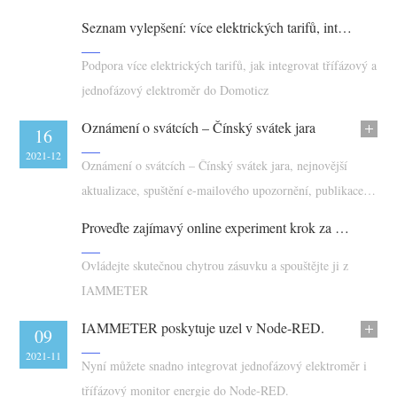
Nabíječka EV
testování v Modbus Poll a návod k integraci pro
Seznam vylepšení: více elektrických tarifů, integrace elektroměru do Domoticz
automatizaci.
Simulátor IAMMETER
Podpora více elektrických tarifů, jak integrovat třífázový a
Virtuální měřič
jednofázový elektroměr do Domoticz
Systém energetické predikce a simulace
Oznámení o svátcích – Čínský svátek jara
07
16
Aplikace
2022-01
2021-12
Oznámení o svátcích – Čínský svátek jara, nejnovější
Monitor energie solárního FV systému
Obchod
aktualizace, spuštění e-mailového upozornění, publikace
MQTT nebo operace IFTTT na základě hodnoty výkonu z
Monitor spotřeby elektřiny
Zdroje
Proveďte zajímavý online experiment krok za krokem
net metering třífázového elektroměru
Systém řízení FV ohřevu
Rychlý start produktu
Komunita
Ovládejte skutečnou chytrou zásuvku a spouštějte ji z
Domácí automatizace
Dokumentace
IAMMETER
Program přispěvatelů
Řešení
Monitorování energie ve výrobě
Výukové video
IAMMETER poskytuje uzel v Node-RED.
Centrum přispěvatelů
Kontakt
28
09
FAQ
2021-11
2021-11
Aktivity IAMMETER
Nyní můžete snadno integrovat jednofázový elektroměr i
O nás
Novinky
třífázový monitor energie do Node-RED.
Fórum