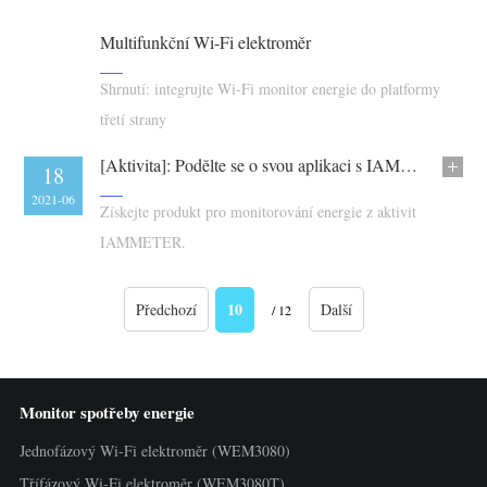
Multifunkční Wi-Fi elektroměr
Shrnutí: integrujte Wi-Fi monitor energie do platformy
třetí strany
[Aktivita]: Podělte se o svou aplikaci s IAMMETER a vyhrajte bezplatné elektroměry
18
2021-06
Získejte produkt pro monitorování energie z aktivit
IAMMETER.
10
Předchozí
Další
/ 12
Monitor spotřeby energie
Jednofázový Wi-Fi elektroměr (WEM3080)
Třífázový Wi-Fi elektroměr (WEM3080T)