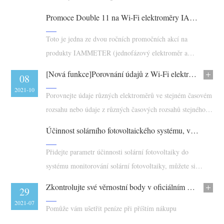
Blog
Promoce Double 11 na Wi-Fi elektroměry IAMMETER a třífázové elektroměry
App Store
Prozkoumat web
Toto je jedna ze dvou ročních promočních akcí na
produkty IAMMETER (jednofázový elektroměr a
Žebříček FV
třífázový elektroměr).
[Nová funkce]Porovnání údajů z Wi-Fi elektroměru
26
08
2021-10
2021-10
Porovnejte údaje různých elektroměrů ve stejném časovém
rozsahu nebo údaje z různých časových rozsahů stejného
elektroměru.
Účinnost solárního fotovoltaického systému, vytvořte si vlastní webovou stránku pro monitorování energie
Přidejte parametr účinnosti solární fotovoltaiky do
systému monitorování solární fotovoltaiky, můžete si
vytvořit vlastní webovou stránku pro monitorování
Zkontrolujte své věrnostní body v oficiálním obchodě IAMMETER
02
29
energie, analyzujte spotřebu energie a fakturaci všech
2021-09
2021-07
lokalit v jednom účtu IAMMETER, žebříček solární
Pomůže vám ušetřit peníze při příštím nákupu
fotovoltaiky