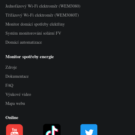
Nabíječka EV
Jednofázový Wi-Fi elektroměr (WEM3080)
Simulátor IAMMETER
Třífázový Wi-Fi elektroměr (WEM3080T)
Monitor domácí spotřeby elektřiny
Virtuální měřič
Systém monitorování solární FV
Systém energetické predikce a simulace
Domácí automatizace
Aplikace
Monitor spotřeby energie
Monitor energie solárního FV systému
Obchod
Zdroje
Monitor spotřeby elektřiny
Zdroje
Dokumentace
Systém řízení FV ohřevu
FAQ
Rychlý start produktu
Komunita
Výukové video
Domácí automatizace
Dokumentace
Program přispěvatelů
Řešení
Mapa webu
Monitorování energie ve výrobě
Výukové video
Centrum přispěvatelů
Kontakt
Online
FAQ
Aktivity IAMMETER
O nás
Novinky
Fórum