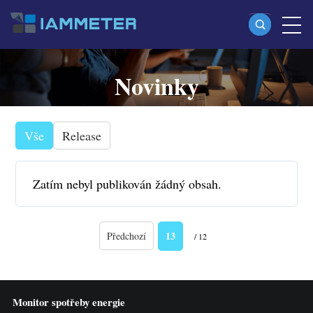
Novinky
Produkty
Jednofázový Wi-Fi elektroměr (WEM3080)
Split-phase Wi-Fi elektroměr (WEM2067)
Vše
Release
Třífázový Wi-Fi elektroměr (WEM3080T)
Zatím nebyl publikován žádný obsah.
Třífázový Wi-Fi elektroměr (WEM3046T)
Třífázový Wi-Fi elektroměr (WEM3050T)
13
Předchozí
/ 12
WiFi regulátor výkonu
IAMMETER Cloud Pro
Služba self-hostingu
Monitor spotřeby energie