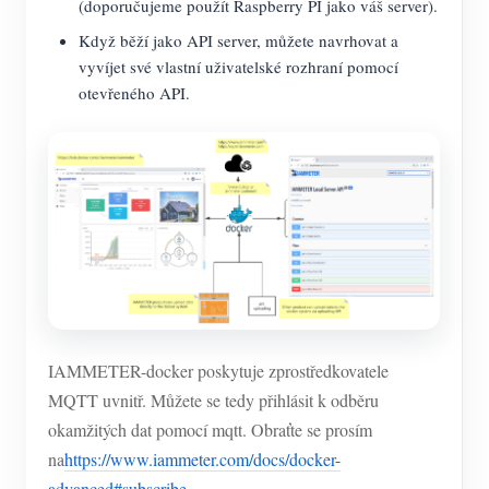
(doporučujeme použít Raspberry PI jako váš server).
Když běží jako API server, můžete navrhovat a
vyvíjet své vlastní uživatelské rozhraní pomocí
otevřeného API.
IAMMETER-docker poskytuje zprostředkovatele
MQTT uvnitř. Můžete se tedy přihlásit k odběru
okamžitých dat pomocí mqtt. Obraťte se prosím
na
https://www.iammeter.com/docs/docker-
advanced#subscribe