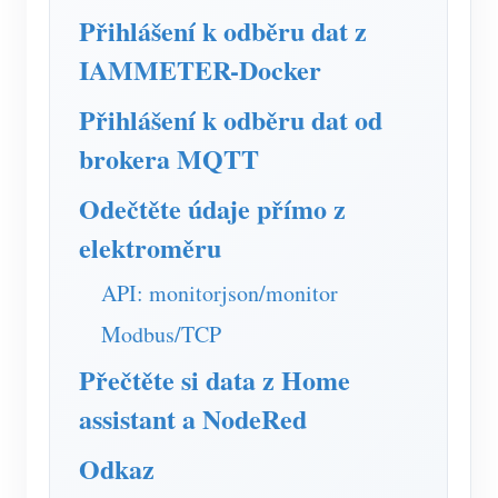
Simulátor IAMMETER
Přihlášení k odběru dat z
Virtuální měřič
IAMMETER-Docker
Systém energetického předpovídání a simulace
Přihlášení k odběru dat od
Aplikace
brokera MQTT
Monitor energie solárního FV systému
Ukládat
Odečtěte údaje přímo z
Monitor spotřeby elektřiny
Zdroje
elektroměru
Řídicí systém PV ohřívače
Rychlý start produktu
Společenství
API: monitorjson/monitor
Automatizace domácnosti
Dokument
Vývojář
Modbus/TCP
Tovární energetické monitorování
Výukové video
Prozkoumat
Přečtěte si data z Home
Kontakt
FAQ
assistant a NodeRed
Program odměn
O nás
Zprávy
Odkaz
Blogy