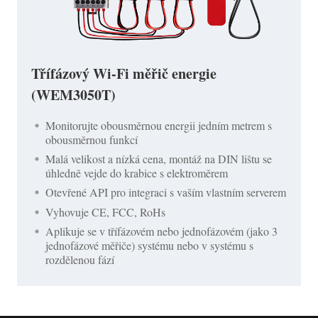
Třífázový Wi-Fi měřič energie
(WEM3050T)
Monitorujte obousměrnou energii jedním metrem s
obousměrnou funkcí
Malá velikost a nízká cena, montáž na DIN lištu se
úhledně vejde do krabice s elektroměrem
Otevřené API pro integraci s vaším vlastním serverem
Vyhovuje CE, FCC, RoHs
Aplikuje se v třífázovém nebo jednofázovém (jako 3
jednofázové měřiče) systému nebo v systému s
rozdělenou fází