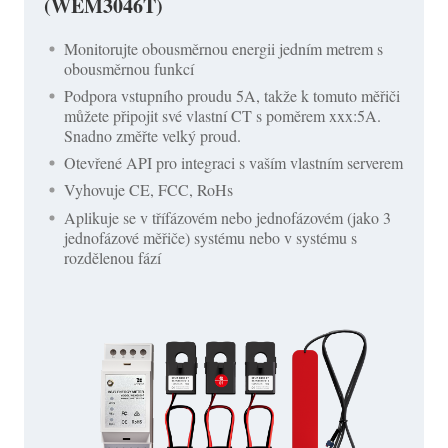
(WEM3046T)
Monitorujte obousměrnou energii jedním metrem s
obousměrnou funkcí
Podpora vstupního proudu 5A, takže k tomuto měřiči
můžete připojit své vlastní CT s poměrem xxx:5A.
Snadno změřte velký proud.
Otevřené API pro integraci s vaším vlastním serverem
Vyhovuje CE, FCC, RoHs
Aplikuje se v třífázovém nebo jednofázovém (jako 3
jednofázové měřiče) systému nebo v systému s
rozdělenou fází