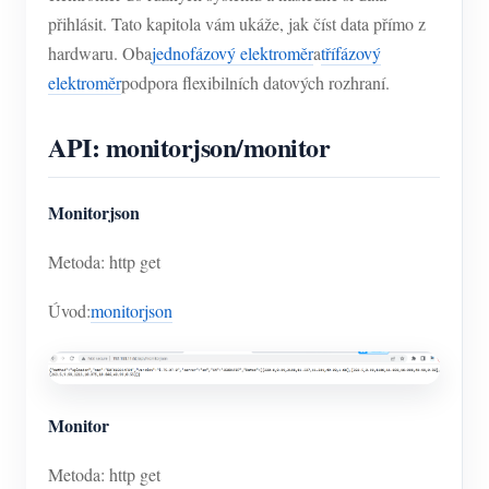
přihlásit. Tato kapitola vám ukáže, jak číst data přímo z
hardwaru. Oba
jednofázový elektroměr
a
třífázový
elektroměr
podpora flexibilních datových rozhraní.
API: monitorjson/monitor
Monitorjson
Metoda: http get
Úvod:
monitorjson
Monitor
Metoda: http get