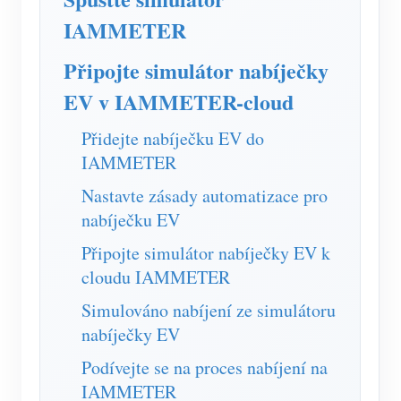
Simulátor IAMMETER
IAMMETER
Virtuální měřič
Připojte simulátor nabíječky
Systém energetického předpovídání a simulace
EV v IAMMETER-cloud
Aplikace
Přidejte nabíječku EV do
Monitor energie solárního FV systému
Ukládat
IAMMETER
Monitor spotřeby elektřiny
Zdroje
Nastavte zásady automatizace pro
nabíječku EV
Řídicí systém PV ohřívače
Rychlý start produktu
Společenství
Připojte simulátor nabíječky EV k
Automatizace domácnosti
Dokument
Vývojář
cloudu IAMMETER
Tovární energetické monitorování
Výukové video
Prozkoumat
Kontakt
Simulováno nabíjení ze simulátoru
FAQ
nabíječky EV
Program odměn
O nás
Zprávy
Podívejte se na proces nabíjení na
IAMMETER
Blogy