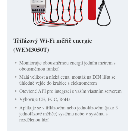
Třífázový Wi-Fi měřič energie
(WEM3050T)
Monitorujte obousměrnou energii jedním metrem s
obousměrnou funkcí
Malá velikost a nízká cena, montáž na DIN lištu se
úhledně vejde do krabice s elektroměrem
Otevřené API pro integraci s vaším vlastním serverem
Vyhovuje CE, FCC, RoHs
Aplikuje se v třífázovém nebo jednofázovém (jako 3
jednofázové měřiče) systému nebo v systému s
rozdělenou fází