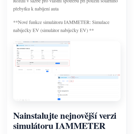
Rozdíl v sazbě pro vlastní spotřebu při použití solárního
přebytku k nabíjení auta
**Nové funkce simulátoru IAMMETER: Simulace
nabíječky EV (simulátor nabíječky EV) **
Nainstalujte nejnovější verzi
simulátoru IAMMETER