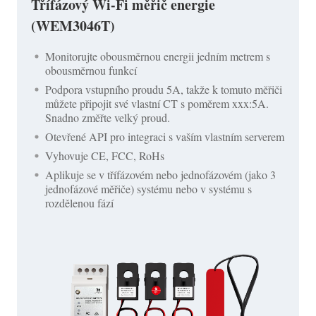
Třífázový Wi-Fi měřič energie
(WEM3046T)
Monitorujte obousměrnou energii jedním metrem s
obousměrnou funkcí
Podpora vstupního proudu 5A, takže k tomuto měřiči
můžete připojit své vlastní CT s poměrem xxx:5A.
Snadno změřte velký proud.
Otevřené API pro integraci s vaším vlastním serverem
Vyhovuje CE, FCC, RoHs
Aplikuje se v třífázovém nebo jednofázovém (jako 3
jednofázové měřiče) systému nebo v systému s
rozdělenou fází