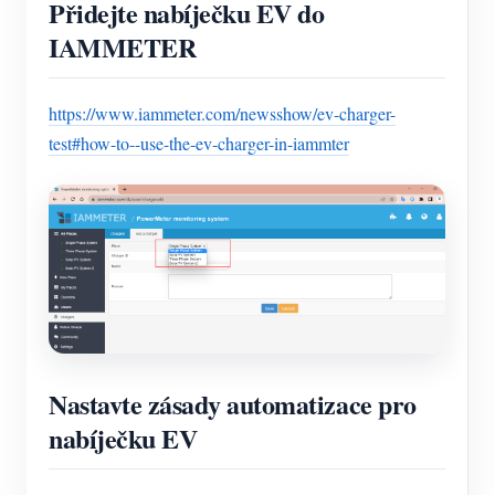
Přidejte nabíječku EV do
IAMMETER
https://www.iammeter.com/newsshow/ev-charger-
test#how-to--use-the-ev-charger-in-iammter
Nastavte zásady automatizace pro
nabíječku EV