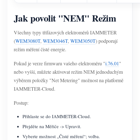
Jak povolit "NEM" Režim
Všechny typy třífázových elektroměrů IAMMETER
(
WEM3080T
,
WEM3046T
,
WEM3050T
) podporují
režim měření čisté energie.
Pokud je verze firmwaru vašeho elektroměru "
i.76.01
"
nebo vyšší, můžete aktivovat režim NEM jednoduchým
výběrem položky "Net Metering" možnost na platformě
IAMMETER-Cloud.
Postup:
Přihlaste se do IAMMETER-Cloud.
Přejděte na Měřiče -> Upravit.
Vyberte možnost „Čisté měření“; volba.