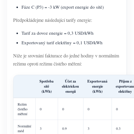
Fáze C (P3) = -3 kW (export energie do sítě)
Předpokládejme následující tarify energie:
Tarif za dovoz energie = 0,3 USD/kWh
Exportovaný tarif elektřiny = 0,1 USD/kWh
Níže je srovnání fakturace do jedné hodiny v normálním
režimu oproti režimu čistého měření:
Spotřeba
Účet za
Exportovaná
Příjem z
sítě
elektrickou
energie
exportovan
(kWh)
energii
(kWh)
elektřiny
Režim
čistého
0
0
0
0
měření
Normální
3
0.9
3
0.3
mód