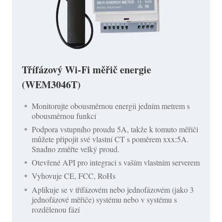
Třífázový Wi-Fi měřič energie
(WEM3046T)
Monitorujte obousměrnou energii jedním metrem s
obousměrnou funkcí
Podpora vstupního proudu 5A, takže k tomuto měřiči
můžete připojit své vlastní CT s poměrem xxx:5A.
Snadno změřte velký proud.
Otevřené API pro integraci s vaším vlastním serverem
Vyhovuje CE, FCC, RoHs
Aplikuje se v třífázovém nebo jednofázovém (jako 3
jednofázové měřiče) systému nebo v systému s
rozdělenou fází