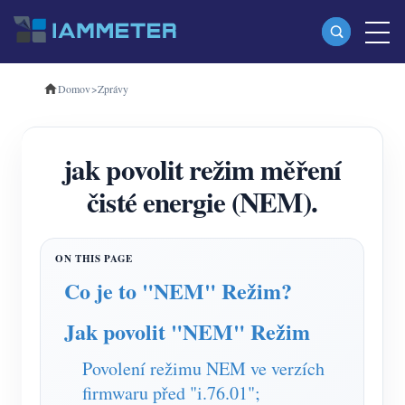
Domov
>
Zprávy
produkty
Jednofázový Wi-Fi měřič energie (WEM3080)
jak povolit režim měření
Třífázový Wi-Fi měřič energie (WEM3080T)
čisté energie (NEM).
Třífázový Wi-Fi měřič energie (WEM3046T)
Třífázový Wi-Fi měřič energie (WEM3050T)
WiFi Power Controller
Co je to "NEM" Režim?
IAMMETER Cloud Pro
Jak povolit "NEM" Režim
Samoobslužná hostingová služba
Povolení režimu NEM ve verzích
Nabíječka EV
firmwaru před "i.76.01";