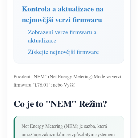
Simulátor IAMMETER
Kontrola a aktualizace na
Virtuální měřič
nejnovější verzi firmwaru
Systém energetického předpovídání a simulace
Zobrazení verze firmwaru a
Aplikace
aktualizace
Získejte nejnovější firmware
Monitor energie solárního FV systému
Ukládat
Monitor spotřeby elektřiny
Zdroje
Řídicí systém PV ohřívače
Povolení "NEM" (Net Energy Metering) Mode ve verzi
Rychlý start produktu
Společenství
firmwaru "i.76.01"; nebo Vyšší
Automatizace domácnosti
Dokument
Vývojář
Tovární energetické monitorování
Co je to "NEM" Režim?
Výukové video
Prozkoumat
Kontakt
FAQ
Program odměn
O nás
Zprávy
Net Energy Metering (NEM) je sazba, která
umožňuje zákazníkům se způsobilým systémem
Blogy