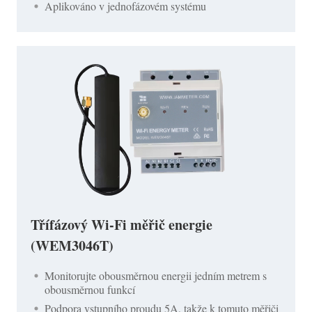
Aplikováno v jednofázovém systému
Třífázový Wi-Fi měřič energie
(WEM3046T)
Monitorujte obousměrnou energii jedním metrem s
obousměrnou funkcí
Podpora vstupního proudu 5A, takže k tomuto měřiči