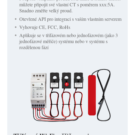
můžete připojit své vlastní CT s poměrem xxx:5A.
Snadno změřte velký proud.
Otevřené API pro integraci s vaším vlastním serverem
Vyhovuje CE, FCC, RoHs
Aplikuje se v třífázovém nebo jednofázovém (jako 3
jednofázové měřiče) systému nebo v systému s
rozdělenou fází