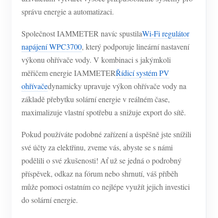
správu energie a automatizaci.
Společnost IAMMETER navíc spustila
Wi-Fi regulátor
napájení WPC3700
, který podporuje lineární nastavení
výkonu ohřívače vody. V kombinaci s jakýmkoli
měřičem energie IAMMETER
Řídicí systém PV
ohřívače
dynamicky upravuje výkon ohřívače vody na
základě přebytku solární energie v reálném čase,
maximalizuje vlastní spotřebu a snižuje export do sítě.
Pokud používáte podobné zařízení a úspěšně jste snížili
své účty za elektřinu, zveme vás, abyste se s námi
podělili o své zkušenosti! Ať už se jedná o podrobný
příspěvek, odkaz na fórum nebo shrnutí, váš příběh
může pomoci ostatním co nejlépe využít jejich investici
do solární energie.