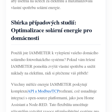
aby ušetřila na účtech za elektřinu a maximalizovala
Simulátor IAMMETER
vlastní spotřebu solární energie.
Virtuální měřič
Sbírka případových studií:
Systém energetického předpovídání a simulace
Optimalizace solární energie pro
Aplikace
domácnosti
Monitor energie solárního FV systému
Ukládat
Monitor spotřeby elektřiny
Zdroje
Použili jste IAMMETER k vylepšení vašeho domácího
solárního fotovoltaického systému? Pokud vám řešení
Řídicí systém PV ohřívače
Rychlý start produktu
Společenství
IAMMETER pomohla zvýšit vlastní spotřebu a snížit
Automatizace domácnosti
Dokument
Vývojář
náklady na elektřinu, rádi si přečteme váš příběh!
Tovární energetické monitorování
Výukové video
Prozkoumat
Kontakt
Všechny měřiče energie IAMMETER poskytují
komplexní
API a Modbus/TCP
rozhraní, což usnadňuje
FAQ
Program odměn
O nás
integraci s open-source platformami, jako jsou Home
Zprávy
Assistant a Node-RED. Tato flexibilita umožňuje
Blogy
uživatelům vytvářet vysoce přizpůsobitelné systémy pro