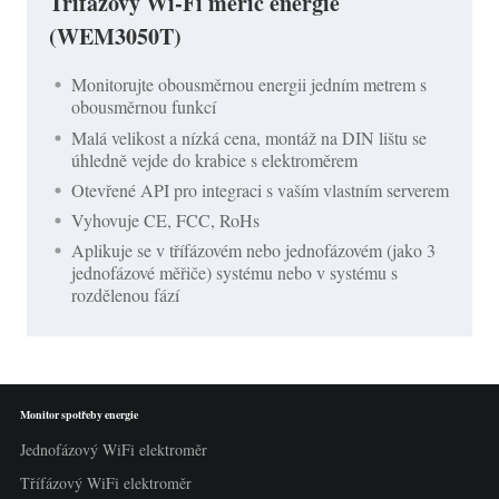
Třífázový Wi-Fi měřič energie
(WEM3050T)
Monitorujte obousměrnou energii jedním metrem s
obousměrnou funkcí
Malá velikost a nízká cena, montáž na DIN lištu se
úhledně vejde do krabice s elektroměrem
Otevřené API pro integraci s vaším vlastním serverem
Vyhovuje CE, FCC, RoHs
Aplikuje se v třífázovém nebo jednofázovém (jako 3
jednofázové měřiče) systému nebo v systému s
rozdělenou fází
Monitor spotřeby energie
Jednofázový WiFi elektroměr
Třífázový WiFi elektroměr