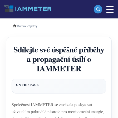
Domov
>
Zprávy
produkty
Jednofázový Wi-Fi měřič energie (WEM3080)
Sdílejte své úspěšné příběhy
Třífázový Wi-Fi měřič energie (WEM3080T)
a propagační úsilí o
Třífázový Wi-Fi měřič energie (WEM3046T)
IAMMETER
Třífázový Wi-Fi měřič energie (WEM3050T)
WiFi Power Controller
IAMMETER Cloud Pro
Samoobslužná hostingová služba
Společnost IAMMETER se zavázala poskytovat
Nabíječka EV
uživatelům pokročilé nástroje pro monitorování energie,