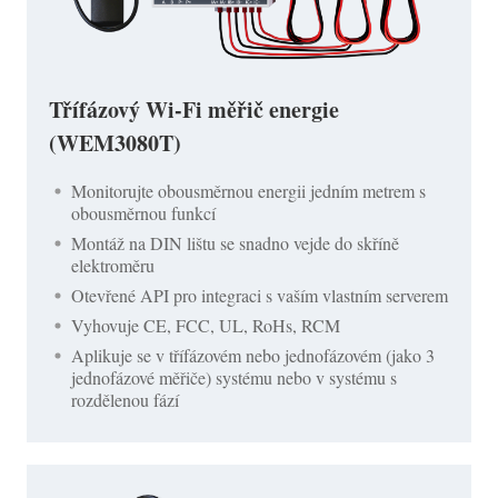
Třífázový Wi-Fi měřič energie
(WEM3080T)
Monitorujte obousměrnou energii jedním metrem s
obousměrnou funkcí
Montáž na DIN lištu se snadno vejde do skříně
elektroměru
Otevřené API pro integraci s vaším vlastním serverem
Vyhovuje CE, FCC, UL, RoHs, RCM
Aplikuje se v třífázovém nebo jednofázovém (jako 3
jednofázové měřiče) systému nebo v systému s
rozdělenou fází