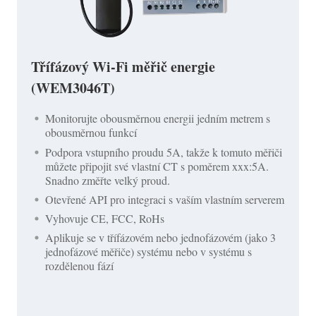
Třífázový Wi-Fi měřič energie
(WEM3046T)
Monitorujte obousměrnou energii jedním metrem s
obousměrnou funkcí
Podpora vstupního proudu 5A, takže k tomuto měřiči
můžete připojit své vlastní CT s poměrem xxx:5A.
Snadno změřte velký proud.
Otevřené API pro integraci s vaším vlastním serverem
Vyhovuje CE, FCC, RoHs
Aplikuje se v třífázovém nebo jednofázovém (jako 3
jednofázové měřiče) systému nebo v systému s
rozdělenou fází