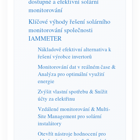
dostupné a efektivní solární
Simulátor IAMMETER
monitorování
Virtuální měřič
Klíčové výhody řešení solárního
Systém energetického předpovídání a simulace
monitorování společnosti
IAMMETER
Aplikace
Nákladově efektivní alternativa k
Monitor energie solárního FV systému
Ukládat
řešení výrobce invertorů
Monitor spotřeby elektřiny
Zdroje
Monitorování dat v reálném čase &
Analýza pro optimální využití
Řídicí systém PV ohřívače
Rychlý start produktu
Společenství
energie
Automatizace domácnosti
Dokument
Vývojář
Zvýšit vlastní spotřebu & Snížit
účty za elektřinu
Tovární energetické monitorování
Výukové video
Prozkoumat
Kontakt
Vzdálené monitorování & Multi-
FAQ
Site Management pro solární
Program odměn
O nás
instalátory
Zprávy
Otevřít nástroje hodnocení pro
Blogy