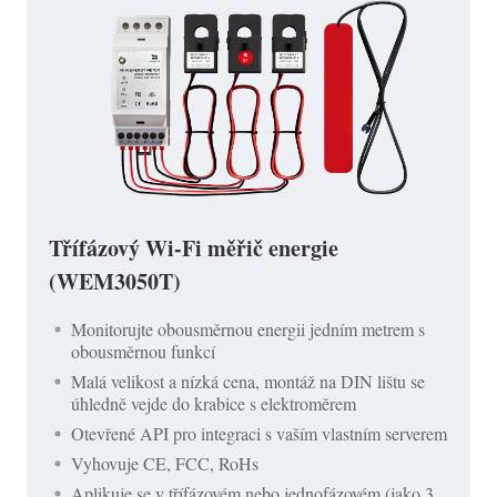
Třífázový Wi-Fi měřič energie
(WEM3050T)
Monitorujte obousměrnou energii jedním metrem s
obousměrnou funkcí
Malá velikost a nízká cena, montáž na DIN lištu se
úhledně vejde do krabice s elektroměrem
Otevřené API pro integraci s vaším vlastním serverem
Vyhovuje CE, FCC, RoHs
Aplikuje se v třífázovém nebo jednofázovém (jako 3