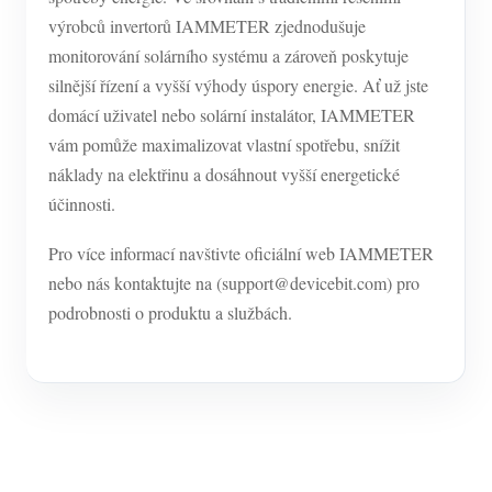
výrobců invertorů IAMMETER zjednodušuje
monitorování solárního systému a zároveň poskytuje
silnější řízení a vyšší výhody úspory energie. Ať už jste
domácí uživatel nebo solární instalátor, IAMMETER
vám pomůže maximalizovat vlastní spotřebu, snížit
náklady na elektřinu a dosáhnout vyšší energetické
účinnosti.
Pro více informací navštivte oficiální web IAMMETER
nebo nás kontaktujte na (support@devicebit.com) pro
podrobnosti o produktu a službách.