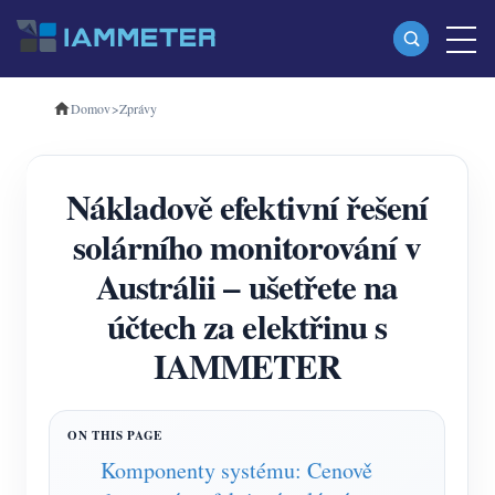
Domov
>
Zprávy
produkty
Jednofázový Wi-Fi měřič energie (WEM3080)
Nákladově efektivní řešení
Třífázový Wi-Fi měřič energie (WEM3080T)
solárního monitorování v
Třífázový Wi-Fi měřič energie (WEM3046T)
Austrálii – ušetřete na
Třífázový Wi-Fi měřič energie (WEM3050T)
účtech za elektřinu s
WiFi Power Controller
IAMMETER
IAMMETER Cloud Pro
Samoobslužná hostingová služba
Nabíječka EV
Komponenty systému: Cenově