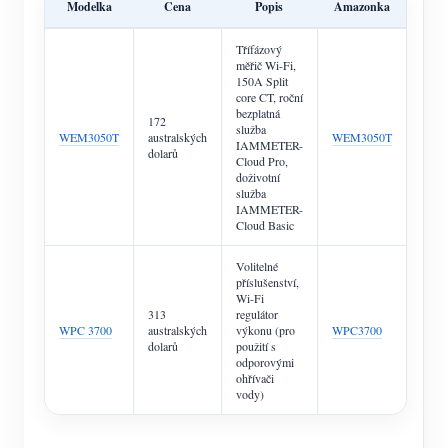
Modelka
Cena
Popis
Amazonka
Třífázový
měřič Wi-Fi,
150A Split
core CT, roční
bezplatná
172
služba
WEM3050T
australských
WEM3050T
IAMMETER-
dolarů
Cloud Pro,
doživotní
služba
IAMMETER-
Cloud Basic
Volitelné
příslušenství,
Wi-Fi
313
regulátor
WPC 3700
australských
výkonu (pro
WPC3700
dolarů
použití s
odporovými
ohřívači
vody)