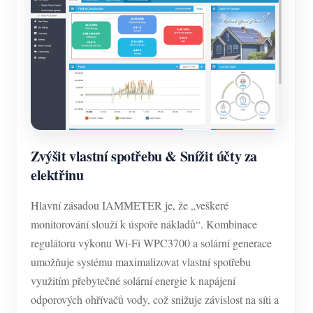
Zvýšit vlastní spotřebu & Snížit účty za
elektřinu
Hlavní zásadou IAMMETER je, že „veškeré
monitorování slouží k úspoře nákladů“. Kombinace
regulátoru výkonu Wi-Fi WPC3700 a solární generace
umožňuje systému maximalizovat vlastní spotřebu
využitím přebytečné solární energie k napájení
odporových ohřívačů vody, což snižuje závislost na síti a