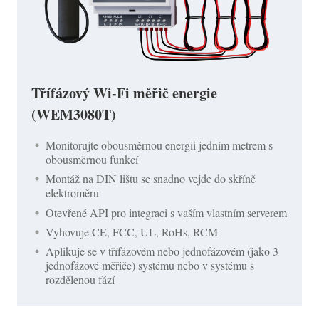
Třífázový Wi-Fi měřič energie
(WEM3080T)
Monitorujte obousměrnou energii jedním metrem s
obousměrnou funkcí
Montáž na DIN lištu se snadno vejde do skříně
elektroměru
Otevřené API pro integraci s vaším vlastním serverem
Vyhovuje CE, FCC, UL, RoHs, RCM
Aplikuje se v třífázovém nebo jednofázovém (jako 3
jednofázové měřiče) systému nebo v systému s
rozdělenou fází