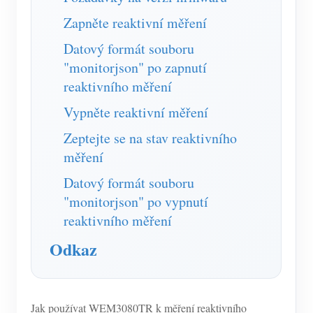
Simulátor IAMMETER
Zapněte reaktivní měření
Virtuální měřič
Datový formát souboru
Systém energetického předpovídání a simulace
"monitorjson" po zapnutí
reaktivního měření
Aplikace
Vypněte reaktivní měření
Monitor energie solárního FV systému
Ukládat
Zeptejte se na stav reaktivního
Monitor spotřeby elektřiny
Zdroje
měření
Řídicí systém PV ohřívače
Rychlý start produktu
Společenství
Datový formát souboru
Automatizace domácnosti
"monitorjson" po vypnutí
Dokument
Vývojář
reaktivního měření
Tovární energetické monitorování
Výukové video
Prozkoumat
Kontakt
Odkaz
FAQ
Program odměn
O nás
Zprávy
Blogy
Jak používat WEM3080TR k měření reaktivního