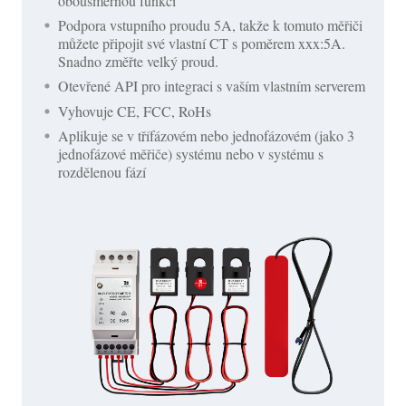
obousměrnou funkcí
Podpora vstupního proudu 5A, takže k tomuto měřiči
můžete připojit své vlastní CT s poměrem xxx:5A.
Snadno změřte velký proud.
Otevřené API pro integraci s vaším vlastním serverem
Vyhovuje CE, FCC, RoHs
Aplikuje se v třífázovém nebo jednofázovém (jako 3
jednofázové měřiče) systému nebo v systému s
rozdělenou fází