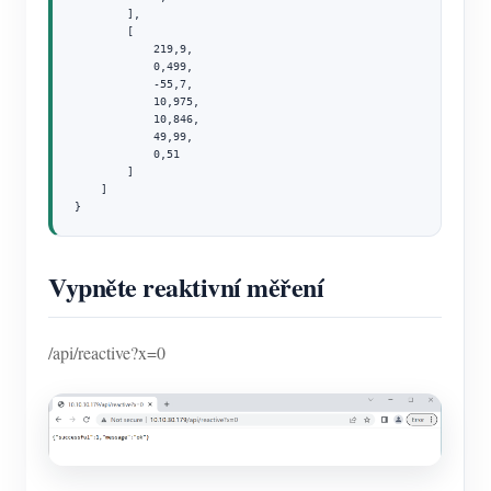
        ],

        [

            219,9,

            0,499,

            -55,7,

            10,975,

            10,846,

            49,99,

            0,51

        ]

    ]

}
Vypněte reaktivní měření
/api/reactive?x=0