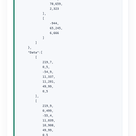
                78,659,

                2,323

            ],

            [

                -944,

                65,245,

                6,666

            ]

        ]

    },

    "Data":[

        [

            219,7,

            0,5,

            -54,9,

            11,337,

            11,201,

            49,99,

            0,5

        ],

        [

            219,9,

            0,499,

            -55,4,

            11,039,

            10,908,

            49,99,

            0,5
