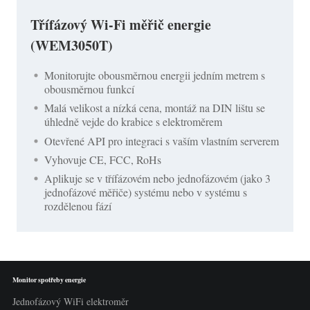
Třífázový Wi-Fi měřič energie
(WEM3050T)
Monitorujte obousměrnou energii jedním metrem s
obousměrnou funkcí
Malá velikost a nízká cena, montáž na DIN lištu se
úhledně vejde do krabice s elektroměrem
Otevřené API pro integraci s vaším vlastním serverem
Vyhovuje CE, FCC, RoHs
Aplikuje se v třífázovém nebo jednofázovém (jako 3
jednofázové měřiče) systému nebo v systému s
rozdělenou fází
Monitor spotřeby energie
Jednofázový WiFi elektroměr