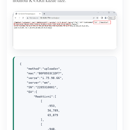
hodnotu KVARh každé fáze.
{

    "method":"uploadsn",

    "mac":"B0F8933C1DF7",

    "verze":"i.75.98.66",

    "server":"em",

    "SN":"2205310001",

    "EA":{

        "Reaktivní":[

            [

                -953,

                56,789,

                65,879

            ],

            [

                -948,
