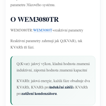
parametru 3fázového systému.
O WEM3080TR
WEM3080TR:
WEM3080T
+reaktivní parametry
Reaktivní parametry zahrnují jak Q(KVAR), tak
KVARh tří fází.
Q(Kvar): jalový výkon, kladná hodnota znamená
induktivní, záporná hodnota znamená kapacitní
KVARh: jalová energie, každá fáze obsahuje dva
indukční zátěž
KVARh, KVARh pro
a KVARh
zatížení kondenzátoru
pro
.