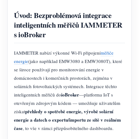
Úvod: Bezproblémová integrace
inteligentních měřičů IAMMETER
s ioBroker
IAMMETER nabízí výkonné Wi-Fi připojení
měřiče
energie
(jako například EMW3080 a EMW3080T), které
se široce používají pro monitorování energie v
domácnostech i komerčních prostorách, zejména v
solárních fotovoltaických systémech. Integrace těchto
ioBroker
inteligentních měřičů do
—platforma IoT s
otevřeným zdrojovým kódem — umožňuje uživatelům
přehledy o spotřebě energie, výrobě solární
získat
energie a datech o exportu/importu ze sítě v reálném
čase
, to vše v rámci přizpůsobitelného dashboardu.