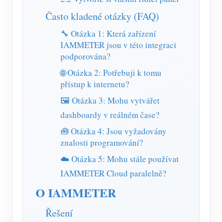
Často kladené otázky (FAQ)
🔧 Otázka 1: Která zařízení
IAMMETER jsou v této integraci
podporována?
🌐 Otázka 2: Potřebuji k tomu
přístup k internetu?
🖼️ Otázka 3: Mohu vytvářet
dashboardy v reálném čase?
🧰 Otázka 4: Jsou vyžadovány
znalosti programování?
☁️ Otázka 5: Mohu stále používat
IAMMETER Cloud paralelně?
O IAMMETER
Řešení