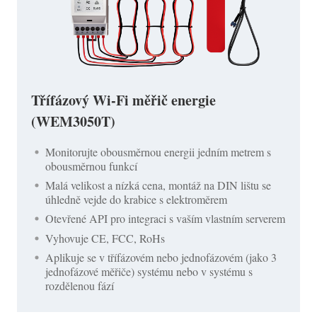
Třífázový Wi-Fi měřič energie
(WEM3050T)
Monitorujte obousměrnou energii jedním metrem s
obousměrnou funkcí
Malá velikost a nízká cena, montáž na DIN lištu se
úhledně vejde do krabice s elektroměrem
Otevřené API pro integraci s vaším vlastním serverem
Vyhovuje CE, FCC, RoHs
Aplikuje se v třífázovém nebo jednofázovém (jako 3
jednofázové měřiče) systému nebo v systému s
rozdělenou fází