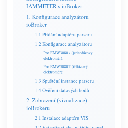
Simulátor IAMMETER
IAMMETER s ioBroker
Virtuální měřič
1. Konfigurace analyzátoru
ioBroker
Systém energetického předpovídání a simulace
1.1 Přidání adaptéru parseru
Aplikace
1.2 Konfigurace analyzátoru
Monitor energie solárního FV systému
Ukládat
Pro EMW3080 / (jednofázový
elektroměr):
Monitor spotřeby elektřiny
Zdroje
Pro EMW3080T (třífázový
Řídicí systém PV ohřívače
Rychlý start produktu
Společenství
elektroměr):
Automatizace domácnosti
1.3 Spuštění instance parseru
Dokument
Vývojář
1.4 Ověření datových bodů
Tovární energetické monitorování
Výukové video
Prozkoumat
Kontakt
2. Zobrazení (vizualizace)
FAQ
Program odměn
ioBrokeru
O nás
Zprávy
2.1 Instalace adaptéru VIS
Blogy
2.2 Vytvořte si vlastní řídicí panel