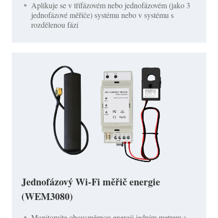
Aplikuje se v třífázovém nebo jednofázovém (jako 3
jednofázové měřiče) systému nebo v systému s
rozdělenou fází
Jednofázový Wi-Fi měřič energie
(WEM3080)
Monitorujte obousměrnou energii jedním metrem s