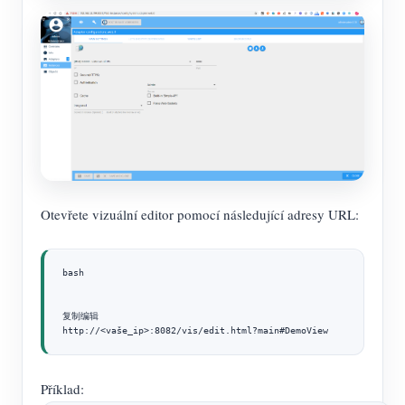
Otevřete vizuální editor pomocí následující adresy URL:
bash

复制编辑

http://<vaše_ip>:8082/vis/edit.html?main#DemoView
Příklad: