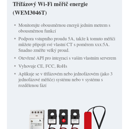
Třífázový Wi-Fi měřič energie
(WEM3046T)
Monitorujte obousměrnou energii jedním metrem s
obousměrnou funkcí
Podpora vstupního proudu 5A, takže k tomuto měřiči
můžete připojit své vlastní CT s poměrem xxx:5A.
Snadno změřte velký proud.
Otevřené API pro integraci s vaším vlastním serverem
Vyhovuje CE, FCC, RoHs
Aplikuje se v třífázovém nebo jednofázovém (jako 3
jednofázové měřiče) systému nebo v systému s
rozdělenou fází