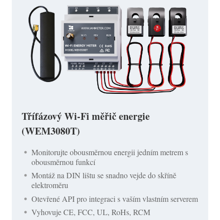
Třífázový Wi-Fi měřič energie
(WEM3080T)
Monitorujte obousměrnou energii jedním metrem s
obousměrnou funkcí
Montáž na DIN lištu se snadno vejde do skříně
elektroměru
Otevřené API pro integraci s vaším vlastním serverem
Vyhovuje CE, FCC, UL, RoHs, RCM