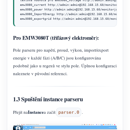
textová hodnota pro emw3080_voltage http://admin:admin@192.168.
emw3080_current http://admin:admin@192.168.15.60/monitorjson [r
emw3080_power http://admin:admin@192.168.15.60/monitorjson [reg
emw3080_ImportEnergy http://admin:admin@192.168.15.60/monitorjs
emw3080_exportgrid http://admin:admin@192.168.15.60/monitorjson
Pro EMW3080T (třífázový elektroměr):
Pole parseru pro napětí, proud, výkon, import/export
energie v každé fázi (A/B/C) jsou konfigurována
podobně jako u regexů ve stylu pole. Úplnou konfiguraci
naleznete v původní referenci.
1.3 Spuštění instance parseru
Instance
Přejít na
a začít
.
parser.0