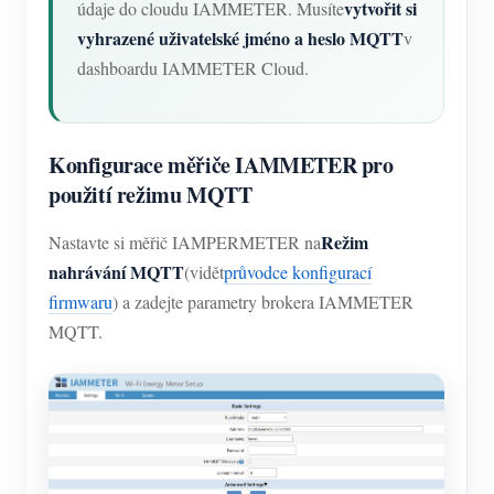
vytvořit si
údaje do cloudu IAMMETER. Musíte
vyhrazené uživatelské jméno a heslo MQTT
v
dashboardu IAMMETER Cloud.
Konfigurace měřiče IAMMETER pro
použití režimu MQTT
Režim
Nastavte si měřič IAMPERMETER na
nahrávání MQTT
(vidět
průvodce konfigurací
firmwaru
) a zadejte parametry brokera IAMMETER
MQTT.