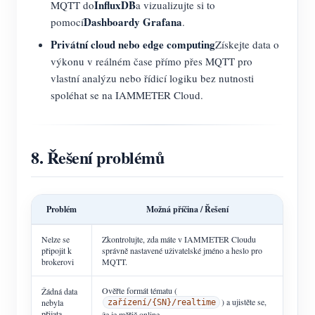
InfluxDB
MQTT do
a vizualizujte si to
Dashboardy Grafana
pomocí
.
Privátní cloud nebo edge computing
Získejte data o
výkonu v reálném čase přímo přes MQTT pro
vlastní analýzu nebo řídicí logiku bez nutnosti
spoléhat se na IAMMETER Cloud.
8. Řešení problémů
Problém
Možná příčina / Řešení
Nelze se
Zkontrolujte, zda máte v IAMMETER Cloudu
připojit k
správně nastavené uživatelské jméno a heslo pro
brokerovi
MQTT.
Ověřte formát tématu (
Žádná data
) a ujistěte se,
nebyla
zařízení/{SN}/realtime
přijata
že je měřič online.