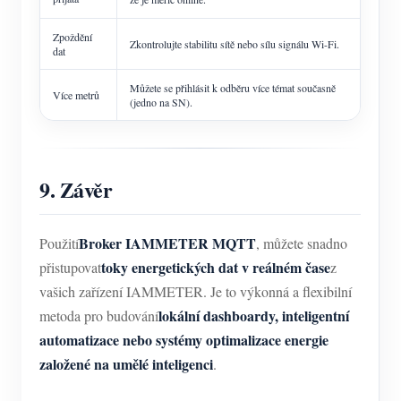
Zpoždění
Zkontrolujte stabilitu sítě nebo sílu signálu Wi-Fi.
dat
Můžete se přihlásit k odběru více témat současně
Více metrů
(jedno na SN).
9. Závěr
Broker IAMMETER MQTT
Použití
, můžete snadno
toky energetických dat v reálném čase
přistupovat
z
vašich zařízení IAMMETER. Je to výkonná a flexibilní
lokální dashboardy, inteligentní
metoda pro budování
automatizace nebo systémy optimalizace energie
založené na umělé inteligenci
.