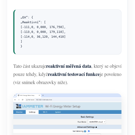
„EA“: {

„Reaktivní“: [

[-111,0, 0,000, 176,750],

[-113,0, 0,000, 179,110],

[-114,0, 36,120, 144,410]

]

}
reaktivní měřená data
Tato část ukazuje
, který se objeví
reaktivní testovací funkce
pouze tehdy, když
je povoleno
(viz snímek obrazovky níže).