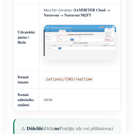
Musí být vytvořeno v
IAMMETER Cloud →
Nastavení → Nastavení MQTT
Uživatelské
jméno /
Heslo
Formát
zařízení/{SN}/realtime
tématu
Formát
užitečného
JSON
zatížení
Důležité:
ne
⚠️
Dělat
Použijte zde své přihlašovací