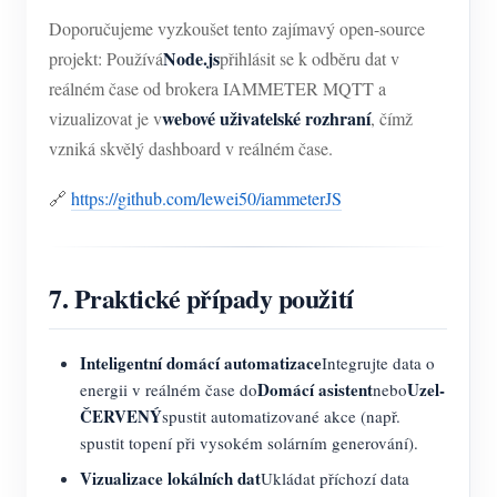
Doporučujeme vyzkoušet tento zajímavý open-source
Node.js
projekt: Používá
přihlásit se k odběru dat v
reálném čase od brokera IAMMETER MQTT a
webové uživatelské rozhraní
vizualizovat je v
, čímž
vzniká skvělý dashboard v reálném čase.
🔗
https://github.com/lewei50/iammeterJS
7. Praktické případy použití
Inteligentní domácí automatizace
Integrujte data o
Domácí asistent
Uzel-
energii v reálném čase do
nebo
ČERVENÝ
spustit automatizované akce (např.
spustit topení při vysokém solárním generování).
Vizualizace lokálních dat
Ukládat příchozí data