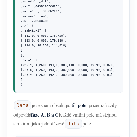
„metoda“: „4-9“,

„mac“: „849DC2CEC625“,

„verze“: „i.91.062T6“,

„server“: „em“,

„SN“: „CB0A0CFB“,

„EA“: {

„Reaktivní“: [

[-111,0, 0,000, 176,750],

[-113,0, 0,000, 179,110],

[-114,0, 36,120, 144,410]

]

},

„Data“: [

[225,9, 1,260] 194,0, 305,110, 0,000, 49,99, 0,87],

[225,8, 1,260, 193,0, 302,690, 0,000, 49,99, 0,86],

[225,9, 1,260, 192,0, 300,890, 0,000, 49,99, 0,86]

]

}
tři pole
je seznam obsahující
, přičemž každý
Data
fáze A, B a C
odpovídá
Každé vnitřní pole má stejnou
strukturu jako jednofázové
pole.
Data