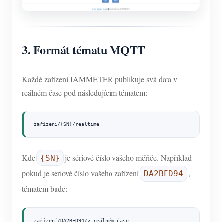
3. Formát tématu MQTT
Každé zařízení IAMMETER publikuje svá data v
reálném čase pod následujícím tématem:
zařízení/{SN}/realtime
Kde
je sériové číslo vašeho měřiče. Například
{SN}
pokud je sériové číslo vašeho zařízení
,
DA2BED94
tématem bude:
zařízení/DA2BED94/v reálném čase