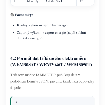
7
faktor síly
Aktuální účiník
PF
Poznámky:
🟢
Kladný výkon → spotřeba energie
Záporný výkon → export energie (např. solární
dodávka energie)
4.2 Formát dat třífázového elektroměru
(WEM3080T / WEM3046T / WEM3050T)
Třífázové měřiče IAMMETER publikují data v
podobném formátu JSON, přičemž každé fázi odpovídají
tři pole.
{
