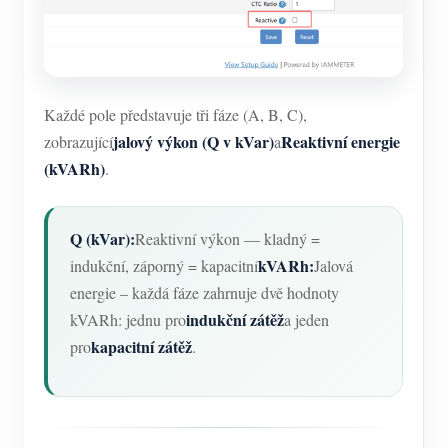
Každé pole představuje tři fáze (A, B, C),
jalový výkon (Q v kVar)
Reaktivní energie
zobrazující
a
(kVARh)
.
Q (kVar):
Reaktivní výkon — kladný =
kVARh:
indukční, záporný = kapacitní
Jalová
energie – každá fáze zahrnuje dvě hodnoty
indukční zátěž
kVARh: jednu pro
a jeden
kapacitní zátěž
pro
.