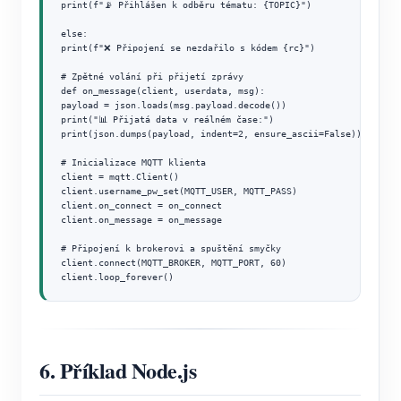
print(f"📡 Přihlášen k odběru tématu: {TOPIC}")

else:

print(f"❌ Připojení se nezdařilo s kódem {rc}")

# Zpětné volání při přijetí zprávy

def on_message(client, userdata, msg):

payload = json.loads(msg.payload.decode())

print("📊 Přijatá data v reálném čase:")

print(json.dumps(payload, indent=2, ensure_ascii=False))

# Inicializace MQTT klienta

client = mqtt.Client()

client.username_pw_set(MQTT_USER, MQTT_PASS)

client.on_connect = on_connect

client.on_message = on_message

# Připojení k brokerovi a spuštění smyčky

client.connect(MQTT_BROKER, MQTT_PORT, 60)

client.loop_forever()
6. Příklad Node.js