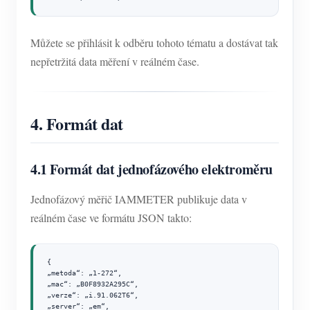
Můžete se přihlásit k odběru tohoto tématu a dostávat tak
nepřetržitá data měření v reálném čase.
4. Formát dat
4.1 Formát dat jednofázového elektroměru
Jednofázový měřič IAMMETER publikuje data v
reálném čase ve formátu JSON takto:
{

„metoda“: „1-272“,

„mac“: „B0F8932A295C“,

„verze“: „i.91.062T6“,

„server“: „em“,
