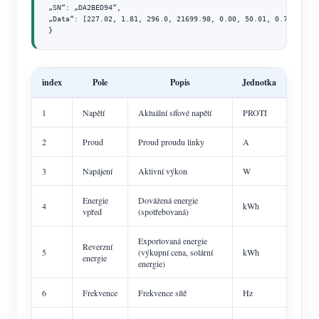
„SN“: „DA2BED94“,

„Data“: [227.02, 1.81, 296.0, 21699.98, 0.00, 50.01, 0.72]

}
index
Pole
Popis
Jednotka
1
Napětí
Aktuální síťové napětí
PROTI
2
Proud
Proud proudu linky
A
3
Napájení
Aktivní výkon
W
Energie
Dovážená energie
4
kWh
vpřed
(spotřebovaná)
Exportovaná energie
Reverzní
5
(výkupní cena, solární
kWh
energie
energie)
6
Frekvence
Frekvence sítě
Hz