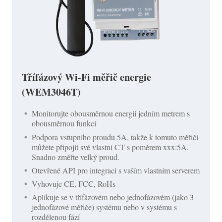
Třífázový Wi-Fi měřič energie
(WEM3046T)
Monitorujte obousměrnou energii jedním metrem s
obousměrnou funkcí
Podpora vstupního proudu 5A, takže k tomuto měřiči
můžete připojit své vlastní CT s poměrem xxx:5A.
Snadno změřte velký proud.
Otevřené API pro integraci s vaším vlastním serverem
Vyhovuje CE, FCC, RoHs
Aplikuje se v třífázovém nebo jednofázovém (jako 3
jednofázové měřiče) systému nebo v systému s
rozdělenou fází