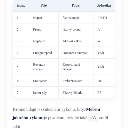
index
Pole
Popis
Jednotka
1
Napětí
fázové napětí
PROTI
2
Proud
fázový proud
A
3
Napájení
Aktivní výkon
W
4
Energie vpřed
Dovážená energie
kWh
Reverzní
Exportovaná
5
kWh
energie
energie
6
Frekvence
Frekvence sítě
Hz
7
faktor síly
Fázový účiník
PF
Měření
Kromě údajů o skutečném výkonu, když
jalového výkonu
je povoleno, uvidíte také
oddíl
EA
takto: