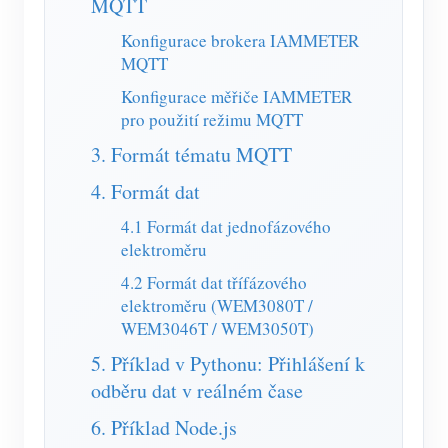
MQTT
Simulátor IAMMETER
Konfigurace brokera IAMMETER
Virtuální měřič
MQTT
Systém energetického předpovídání a simulace
Konfigurace měřiče IAMMETER
pro použití režimu MQTT
Aplikace
3. Formát tématu MQTT
Monitor energie solárního FV systému
Ukládat
4. Formát dat
Monitor spotřeby elektřiny
Zdroje
4.1 Formát dat jednofázového
Řídicí systém PV ohřívače
elektroměru
Rychlý start produktu
Společenství
Automatizace domácnosti
4.2 Formát dat třífázového
Dokument
Vývojář
elektroměru (WEM3080T /
Tovární energetické monitorování
Výukové video
WEM3046T / WEM3050T)
Prozkoumat
Kontakt
5. Příklad v Pythonu: Přihlášení k
FAQ
Program odměn
O nás
odběru dat v reálném čase
Zprávy
6. Příklad Node.js
Blogy