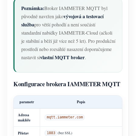
Poznámka:
Broker IAMMETER MQTT byl
vývojová a testovací
původně navržen jako
služba
pro větší pohodlí a není součástí
standardní nabídky IAMMETER-Cloud (ačkoli
je stabilní a běží již více než 5 let). Pro produkční
prostředí nebo rozsáhlé nasazení doporučujeme
vlastní MQTT broker
nastavit si
.
Konfigurace brokera IAMMETER MQTT
parametr
Popis
Adresa
mqtt.iammeter.com
makléře
(bez SSL)
Přístav
1883