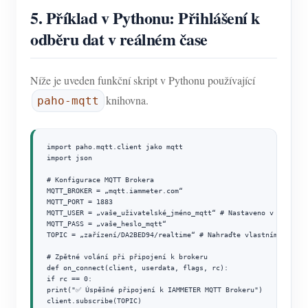
5. Příklad v Pythonu: Přihlášení k
odběru dat v reálném čase
Níže je uveden funkční skript v Pythonu používající
knihovna.
paho-mqtt
import paho.mqtt.client jako mqtt

import json

# Konfigurace MQTT Brokera

MQTT_BROKER = „mqtt.iammeter.com“

MQTT_PORT = 1883

MQTT_USER = „vaše_uživatelské_jméno_mqtt“ # Nastaveno v IAMMETER
MQTT_PASS = „vaše_heslo_mqtt“

TOPIC = „zařízení/DA2BED94/realtime“ # Nahraďte vlastním sériový
# Zpětné volání při připojení k brokeru

def on_connect(client, userdata, flags, rc):

if rc == 0:

print("✅ Úspěšné připojení k IAMMETER MQTT Brokeru")

client.subscribe(TOPIC)
