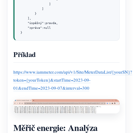
                ]

            ]

        }

    ],

    "úspěšný":pravda,

    "zpráva":null

}
Příklad
https://www.iammeter.com/api/v1/Site/MeterDataList/{yourSN}?
token={yourToken}&startTime=2023-09-
01&endTime=2023-09-07&interval=300
Měřič energie: Analýza