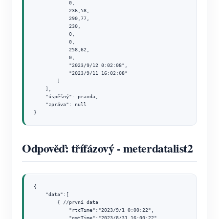
            0,

            236,58,

            290,77,

            230,

            0,

            0,

            258,62,

            0,

            "2023/9/12 0:02:08",

            "2023/9/11 16:02:08"

        ]

    ],

    "úspěšný": pravda,

    "zpráva": null

}
Odpověď: třífázový - meterdatalist2
{

    "data":[

        { //první data

            "rtcTime":"2023/9/1 0:00:22",

            "gmtTime":"2023/8/31 16:00:22",
