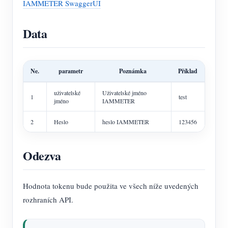
IAMMETER SwaggerUI
Data
Ne.
parametr
Poznámka
Příklad
uživatelské
Uživatelské jméno
1
test
jméno
IAMMETER
2
Heslo
heslo IAMMETER
123456
Odezva
Hodnota tokenu bude použita ve všech níže uvedených
rozhraních API.