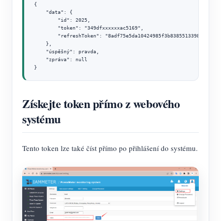
{

    "data": {

        "id": 2025,

        "token": "349dfxxxxxxac5169",

        "refreshToken": "8adf75e5da10424985f3b83855133982";

    },

    "úspěšný": pravda,

    "zpráva": null

}
Získejte token přímo z webového
systému
Tento token lze také číst přímo po přihlášení do systému.