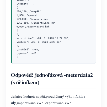
„hodnoty“: [

[

230,220, //napětí

1,300, //proud

119,000, //činný výkon

1766,590, //importované kWh

0,000 //exportované kWh

]

],

„místní čas“: „28. 8. 2020 15:27:33“,

„gmtčas“: „28. 8. 2020 5:27:33“

},

„úspěšné“: true,

„zpráva“: null

}
Odpověď: jednofázová -meterdata2
(s účiníkem)
faktor
definice hodnot: napětí,proud,činný výkon,
síly
,importované kWh, exportované kWh.