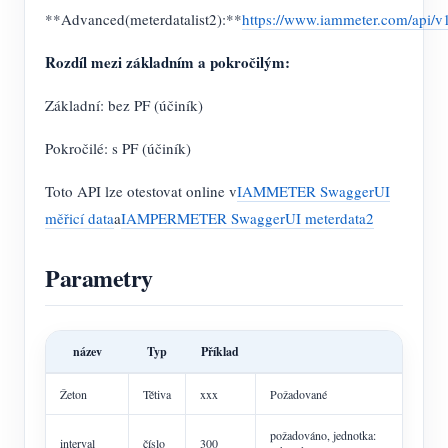
**Advanced(meterdatalist2):**
https://www.iammeter.com/api/v1/
Rozdíl mezi základním a pokročilým:
Základní: bez PF (účiník)
Pokročilé: s PF (účiník)
Toto API lze otestovat online v
IAMMETER SwaggerUI
měřicí data
a
IAMPERMETER SwaggerUI meterdata2
Parametry
název
Typ
Příklad
Žeton
Tětiva
xxx
Požadované
požadováno, jednotka:
interval
číslo
300