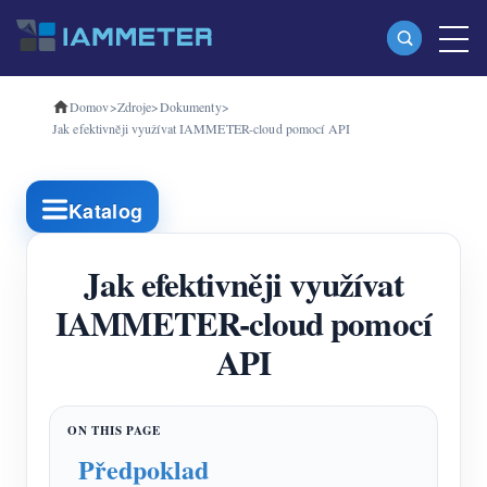
Domov
>
Zdroje
>
Dokumenty
>
produkty
Jak efektivněji využívat IAMMETER-cloud pomocí API
Jednofázový Wi-Fi měřič energie (WEM3080)
Třífázový Wi-Fi měřič energie (WEM3080T)
Katalog
Třífázový Wi-Fi měřič energie (WEM3046T)
Jak efektivněji využívat
Třífázový Wi-Fi měřič energie (WEM3050T)
IAMMETER-cloud pomocí
WiFi Power Controller
API
IAMMETER Cloud Pro
Samoobslužná hostingová služba
Nabíječka EV
Předpoklad