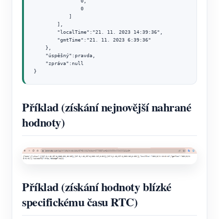
                0,

                0

            ]

        ],

        "localTime":"21. 11. 2023 14:39:36",

        "gmtTime":"21. 11. 2023 6:39:36"

    },

    "úspěšný":pravda,

    "zpráva":null

}
Příklad (získání nejnovější nahrané
hodnoty)
Příklad (získání hodnoty blízké
specifickému času RTC)