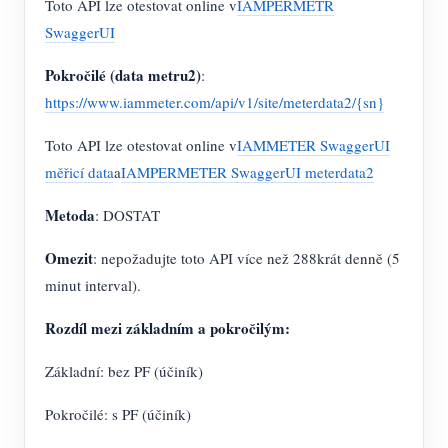
Toto API lze otestovat online v
IAMPERMETR
SwaggerUI
Pokročilé (data metru2)
:
https://www.iammeter.com/api/v1/site/meterdata2/{sn}
Toto API lze otestovat online v
IAMMETER SwaggerUI
měřicí data
a
IAMPERMETER SwaggerUI meterdata2
Metoda
: DOSTAT
Omezit
: nepožadujte toto API více než 288krát denně (5
minut interval).
Rozdíl mezi základním a pokročilým:
Základní: bez PF (účiník)
Pokročilé: s PF (účiník)