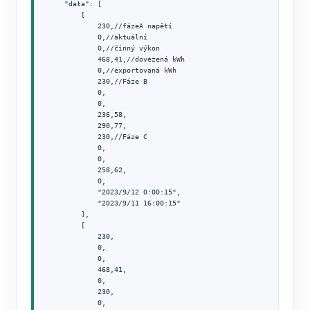
    "data": [

        [

            230,//fázeA napětí

            0,//aktuální

            0,//činný výkon

            468,41,//dovezená kWh

            0,//exportovaná kWh

            230,//Fáze B

            0,

            0,

            236,58,

            290,77,

            230,//Fáze C

            0,

            0,

            258,62,

            0,

            "2023/9/12 0:00:15",

            "2023/9/11 16:00:15"

        ],

        [

            230,

            0,

            0,

            468,41,

            0,

            230,

            0,
