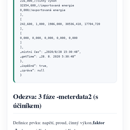
216,000,//činný výkon

32354,600,//importovaná energie

0,000//exportovaná energie

],

[

242,600, 1,000, 1986,000, 30536,410, 17704,720

],

[

0,000, 0,000, 0,000, 0,000, 0,000

]

],

„místní čas“: „2020/8/28 15:30:48“,

„gmtTime“: „28. 8. 2020 5:30:48“

},

„úspěšné“: true,

„zpráva“: null

}
Odezva: 3 fáze -meterdata2 (s
účiníkem)
faktor
Definice prvku: napětí, proud, činný výkon,