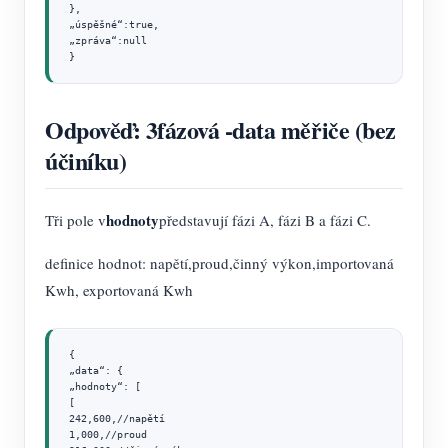
},

„úspěšné“:true,

„zpráva“:null

}
Odpověď: 3fázová -data měřiče (bez
účiníku)
hodnoty
Tři pole v
představují fázi A, fázi B a fázi C.
definice hodnot: napětí,proud,činný výkon,importovaná
Kwh, exportovaná Kwh
{

„data“: {

„hodnoty“: [

[

242,600,//napětí

1,000,//proud
