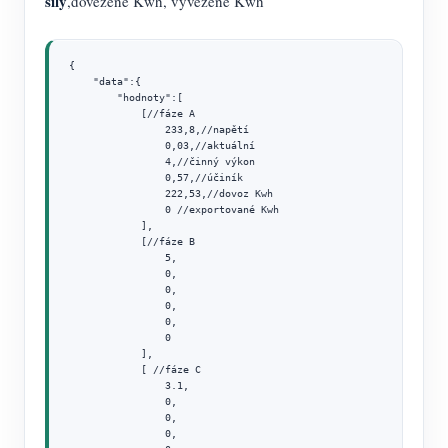
síly
,dovezené Kwh, vyvezené Kwh
{

    "data":{

        "hodnoty":[

            [//fáze A

                233,8,//napětí

                0,03,//aktuální

                4,//činný výkon

                0,57,//účiník

                222,53,//dovoz Kwh

                0 //exportované Kwh

            ],

            [//fáze B

                5,

                0,

                0,

                0,

                0,

                0

            ],

            [ //fáze C

                3.1,

                0,

                0,

                0,
