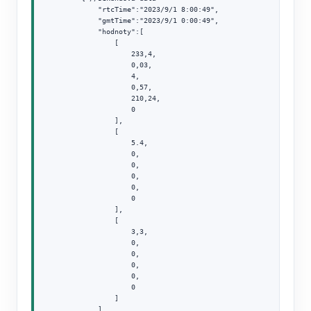
            "rtcTime":"2023/9/1 8:00:49",

            "gmtTime":"2023/9/1 0:00:49",

            "hodnoty":[

                [

                    233,4,

                    0,03,

                    4,

                    0,57,

                    210,24,

                    0

                ],

                [

                    5.4,

                    0,

                    0,

                    0,

                    0,

                    0

                ],

                [

                    3,3,

                    0,

                    0,

                    0,

                    0,

                    0

                ]

            ]
