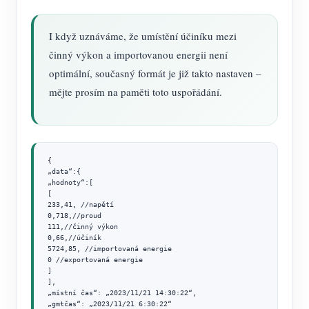
I když uznáváme, že umístění účiníku mezi
činný výkon a importovanou energii není
optimální, současný formát je již takto nastaven –
mějte prosím na paměti toto uspořádání.
{

„data“:{

„hodnoty“:[

[

233,41, //napětí

0,718,//proud

111,//činný výkon

0,66,//účiník

5724,85, //importovaná energie

0 //exportovaná energie

]

],

„místní čas“: „2023/11/21 14:30:22“,

„gmtčas“: „2023/11/21 6:30:22“
