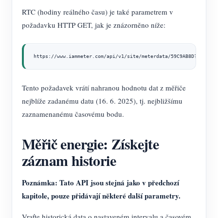
RTC (hodiny reálného času) je také parametrem v
požadavku HTTP GET, jak je znázorněno níže:
https://www.iammeter.com/api/v1/site/meterdata/59C9AB8D?token=3
Tento požadavek vrátí nahranou hodnotu dat z měřiče
nejblíže zadanému datu (16. 6. 2025), tj. nejbližšímu
zaznamenanému časovému bodu.
Měřič energie: Získejte
záznam historie
Poznámka: Tato API jsou stejná jako v předchozí
kapitole, pouze přidávají některé další parametry.
Vraťte historická data o nastaveném intervalu a časovém