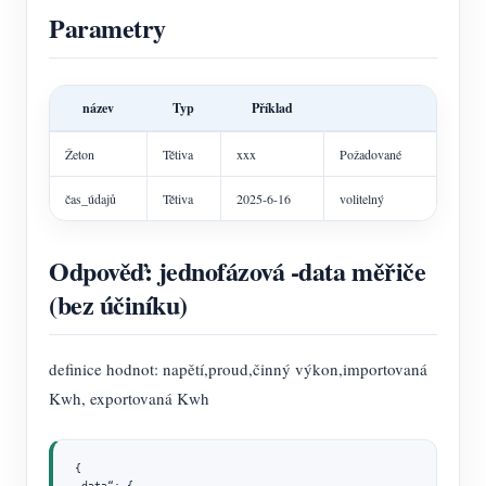
Parametry
název
Typ
Příklad
Žeton
Tětiva
xxx
Požadované
čas_údajů
Tětiva
2025-6-16
volitelný
Odpověď: jednofázová -data měřiče
(bez účiníku)
definice hodnot: napětí,proud,činný výkon,importovaná
Kwh, exportovaná Kwh
{

„data“: {
