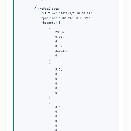
        },

        { //třetí data

            "rtcTime":"2023/9/1 16:00:24",

            "gmtTime":"2023/9/1 8:00:24",

            "hodnoty":[

                [

                    235,6,

                    0,03,

                    4,

                    0,57,

                    210,27,

                    0

                ],

                [

                    5,5,

                    0,

                    0,

                    0,

                    0,

                    0

                ],

                [

                    3,4,

                    0,

                    0,

                    0,

                    0,

                    0
