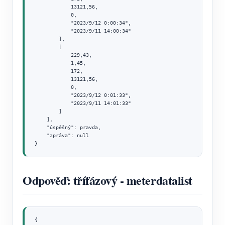
            13121,56,

            0,

            "2023/9/12 0:00:34",

            "2023/9/11 14:00:34"

        ],

        [

            229,43,

            1,45,

            172,

            13121,56,

            0,

            "2023/9/12 0:01:33",

            "2023/9/11 14:01:33"

        ]

    ],

    "úspěšný": pravda,

    "zpráva": null

}
Odpověď: třífázový - meterdatalist
{
