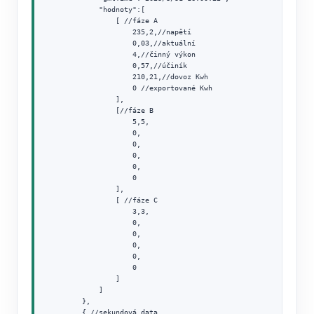
            "hodnoty":[

                [ //fáze A

                    235,2,//napětí

                    0,03,//aktuální

                    4,//činný výkon

                    0,57,//účiník

                    210,21,//dovoz Kwh

                    0 //exportované Kwh

                ],

                [//fáze B

                    5,5,

                    0,

                    0,

                    0,

                    0,

                    0

                ],

                [ //fáze C

                    3,3,

                    0,

                    0,

                    0,

                    0,

                    0

                ]

            ]

        },

        { //sekundová data
