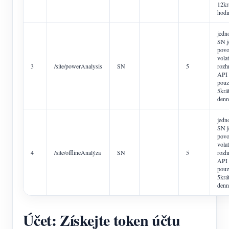
12kr
hodi
jed
SN j
povo
volat
3
/site/powerAnalysis
SN
5
rozh
API
pouz
5krá
denn
jed
SN j
povo
volat
4
/site/offlineAnalýza
SN
5
rozh
API
pouz
5krá
denn
Účet: Získejte token účtu