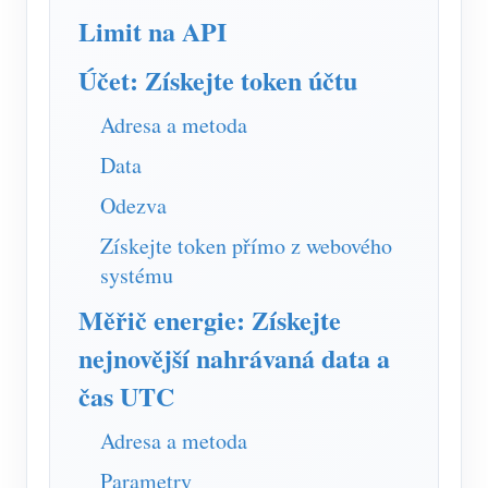
Simulátor IAMMETER
Limit na API
Virtuální měřič
Účet: Získejte token účtu
Systém energetického předpovídání a simulace
Adresa a metoda
Aplikace
Data
Monitor energie solárního FV systému
Ukládat
Odezva
Monitor spotřeby elektřiny
Zdroje
Získejte token přímo z webového
Řídicí systém PV ohřívače
systému
Rychlý start produktu
Společenství
Automatizace domácnosti
Měřič energie: Získejte
Dokument
Vývojář
Tovární energetické monitorování
nejnovější nahrávaná data a
Výukové video
Prozkoumat
Kontakt
čas UTC
FAQ
Program odměn
O nás
Adresa a metoda
Zprávy
Parametry
Blogy