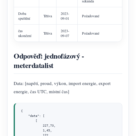
sekunda
Doba
2023-
Tětiva
Požadované
spuštění
09-01
čas
2023-
Tětiva
Požadované
ukončení
09-07
Odpověď: jednofázový -
meterdatalist
Data: [napětí, proud, výkon, import energie, export
energie, čas UTC, místní čas]
{

    "data": [

        [

            227,73,

            1,45,

            172,
