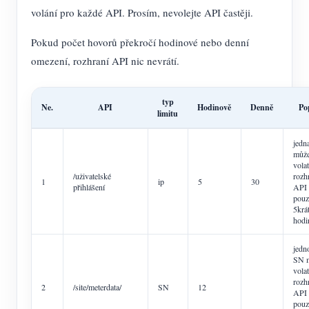
volání pro každé API. Prosím, nevolejte API častěji.
Pokud počet hovorů překročí hodinové nebo denní
omezení, rozhraní API nic nevrátí.
typ
Ne.
API
Hodinově
Denně
Po
limitu
jedn
můž
volat
/uživatelské
rozh
1
ip
5
30
přihlášení
API
pouz
5krá
hodi
jedn
SN 
volat
rozh
2
/site/meterdata/
SN
12
API
pouz