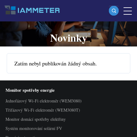
Novinky
Produkty
Jednofázový Wi-Fi elektroměr (WEM3080)
Split-phase Wi-Fi elektroměr (WEM2067)
Zatím nebyl publikován žádný obsah.
Třífázový Wi-Fi elektroměr (WEM3080T)
Třífázový Wi-Fi elektroměr (WEM3046T)
Monitor spotřeby energie
Třífázový Wi-Fi elektroměr (WEM3050T)
Jednofázový Wi-Fi elektroměr (WEM3080)
WiFi regulátor výkonu
Třífázový Wi-Fi elektroměr (WEM3080T)
IAMMETER Cloud Pro
Monitor domácí spotřeby elektřiny
Služba self-hostingu
Systém monitorování solární FV