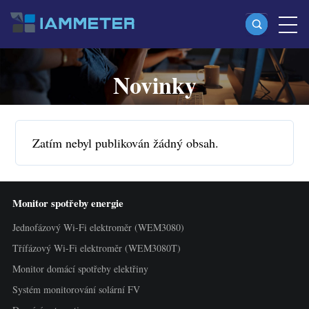
Novinky
Produkty
Jednofázový Wi-Fi elektroměr (WEM3080)
Split-phase Wi-Fi elektroměr (WEM2067)
Zatím nebyl publikován žádný obsah.
Třífázový Wi-Fi elektroměr (WEM3080T)
Třífázový Wi-Fi elektroměr (WEM3046T)
Monitor spotřeby energie
Třífázový Wi-Fi elektroměr (WEM3050T)
Jednofázový Wi-Fi elektroměr (WEM3080)
WiFi regulátor výkonu
Třífázový Wi-Fi elektroměr (WEM3080T)
IAMMETER Cloud Pro
Monitor domácí spotřeby elektřiny
Služba self-hostingu
Systém monitorování solární FV