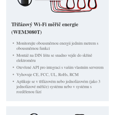
Třífázový Wi-Fi měřič energie
(WEM3080T)
Monitorujte obousměrnou energii jedním metrem s
obousměrnou funkcí
Montáž na DIN lištu se snadno vejde do skříně
elektroměru
Otevřené API pro integraci s vaším vlastním serverem
Vyhovuje CE, FCC, UL, RoHs, RCM
Aplikuje se v třífázovém nebo jednofázovém (jako 3
jednofázové měřiče) systému nebo v systému s
rozdělenou fází