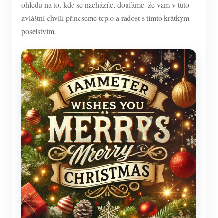
Simulátor IAMMETER
ohledu na to, kde se nacházíte, doufáme, že vám v tuto
zvláštní chvíli přineseme teplo a radost s tímto krátkým
Virtuální měřič
poselstvím.
Systém energetického předpovídání a simulace
Aplikace
Monitor energie solárního FV systému
Ukládat
Monitor spotřeby elektřiny
Zdroje
Řídicí systém PV ohřívače
Rychlý start produktu
Společenství
Automatizace domácnosti
Dokument
Vývojář
Tovární energetické monitorování
Výukové video
Prozkoumat
Kontakt
FAQ
Program odměn
O nás
Zprávy
Blogy