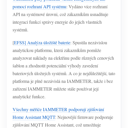
pomocí rozhraní API systému
: Vydáno více rozhraní
API na systémové úrovni, což zákazníkům usnadňuje
integraci funkcí správy energie do jejich vlastních
systémů.
[
EFSS] Analýza úložiště baterie
: Spustila nezávislou
analytickou platformu, která zákazníkům pomůže
analyzovat náklady na elektřinu podle různých cenových
šablon a zhodnotit potenciální výhody zavedení
bateriových úložných systémů. A co je nejdůležitější, tato
platforma je plně nezávislá na IAMMETER, takže i bez
zařízení IAMMETER můžete stále používat její
analytické funkce.
Všechny měřiče IAMMETER podporují zjišťování
Home Assistant MQTT
: Nejnovější firmware podporuje
zjišťování MQTT Home Assistant, což umožňuje