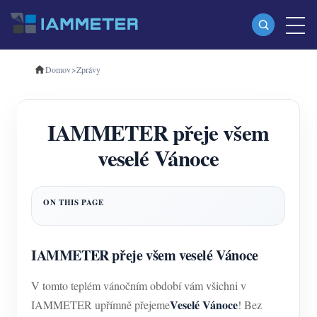
Domov
>
Zprávy
produkty
Jednofázový Wi-Fi měřič energie (WEM3080)
IAMMETER přeje všem
Třífázový Wi-Fi měřič energie (WEM3080T)
veselé Vánoce
Třífázový Wi-Fi měřič energie (WEM3046T)
Třífázový Wi-Fi měřič energie (WEM3050T)
WiFi Power Controller
IAMMETER Cloud Pro
IAMMETER přeje všem veselé Vánoce
Samoobslužná hostingová služba
V tomto teplém vánočním období vám všichni v
Nabíječka EV
Veselé Vánoce
IAMMETER upřímně přejeme
! Bez