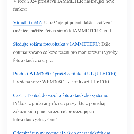
V roce 2024 představil IAMMETER následující nové
funkce:
Virtuální měřič
: Umožňuje připojení dalších zařízení
(měniče, měřiče třetích stran) k IAMMETER-Cloud.
Sledujte solární fotovoltaiku v IAMMETERU
: Dále
optimalizováno celkové řešení pro monitorování výroby
fotovoltaické energie.
Produkt WEM3080T prošel certifikací UL (UL61010)
:
Uvedena verze WEM3080T s certifikací UL61010.
Část 1: Pohled do vašeho fotovoltaického systému
:
Průběžně přidávány různé zprávy, které pomáhají
zákazníkům plně porozumět provozu jejich
fotovoltaických systémů.
Odemkněte plný potenciál vašich energetických dat