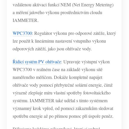
vzdálenou aktivaci funkcí NEM (Net Energy Metering)
a měření jalového výkonu prostřednictvím cloudu
IAMMETER.
WPC3700
: Regulátor výkonu pro odporové zátěže, který
lze použít k lineárnímu nastavení vstupního výkonu
odporových zátěží, jako jsou ohřívače vody.
Řídicí systém PV ohřívače
: Upravuje výstupní výkon
WPC3700 v reálném čase na základě výkonu sítě
naměřeného měřičem. Dokáže kompletně napájet
ohřívače vody pomocí přebytečné solární energie, čímž
výrazně zlepšuje míru vlastní spotřeby fotovoltaického
systému. IAMMETER také udělal s tímto systémem
významný krok vpřed, od pomoci zákazníkům sledovat
spotřebu energie až po přímou pomoc při úspoře peněz.
Děkujeme každému zákazníkovi, který si vybral