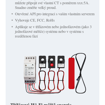
můžete připojit své vlastní CT s poměrem xxx:5A.
Snadno změřte velký proud.
Otevřené API pro integraci s vaším vlastním serverem
Vyhovuje CE, FCC, RoHs
Aplikuje se v třífázovém nebo jednofázovém (jako 3
jednofázové měřiče) systému nebo v systému s
rozdělenou fází
Třífázový Wi-Fi měřič energie