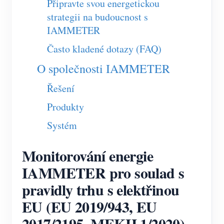
Připravte svou energetickou
Blog
strategii na budoucnost s
App Store
IAMMETER
Prozkoumat web
Často kladené dotazy (FAQ)
Žebříček FV
O společnosti IAMMETER
Řešení
Produkty
Systém
Monitorování energie
IAMMETER pro soulad s
pravidly trhu s elektřinou
EU (EU 2019/943, EU
2017/2195, MEKH 1/2020)