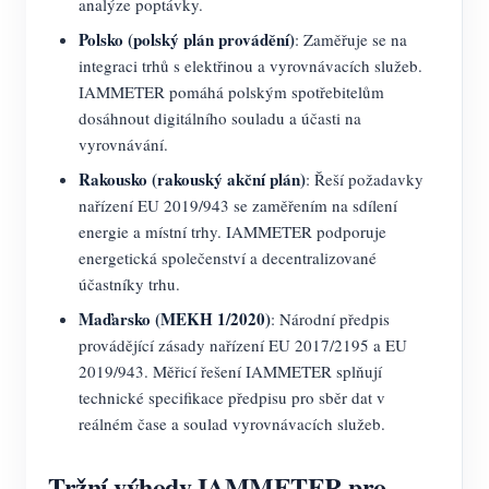
analýze poptávky.
Polsko (polský plán provádění)
: Zaměřuje se na
integraci trhů s elektřinou a vyrovnávacích služeb.
IAMMETER pomáhá polským spotřebitelům
dosáhnout digitálního souladu a účasti na
vyrovnávání.
Rakousko (rakouský akční plán)
: Řeší požadavky
nařízení EU 2019/943 se zaměřením na sdílení
energie a místní trhy. IAMMETER podporuje
energetická společenství a decentralizované
účastníky trhu.
Maďarsko (MEKH 1/2020)
: Národní předpis
provádějící zásady nařízení EU 2017/2195 a EU
2019/943. Měřicí řešení IAMMETER splňují
technické specifikace předpisu pro sběr dat v
reálném čase a soulad vyrovnávacích služeb.
Tržní výhody IAMMETER pro