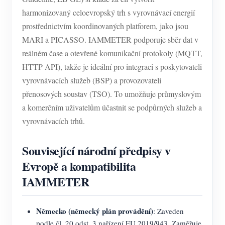
harmonizovaný celoevropský trh s vyrovnávací energií
prostřednictvím koordinovaných platforem, jako jsou
MARI a PICASSO. IAMMETER podporuje sběr dat v
reálném čase a otevřené komunikační protokoly (MQTT,
HTTP API), takže je ideální pro integraci s poskytovateli
vyrovnávacích služeb (BSP) a provozovateli
přenosových soustav (TSO). To umožňuje průmyslovým
a komerčním uživatelům účastnit se podpůrných služeb a
vyrovnávacích trhů.
Související národní předpisy v
Evropě a kompatibilita
IAMMETER
Německo (německý plán provádění)
: Zaveden
podle čl. 20 odst. 3 nařízení EU 2019/943. Zaměřuje