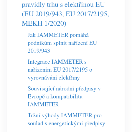
Nabíječka EV
pravidly trhu s elektřinou EU
(EU 2019/943, EU 2017/2195,
Simulátor IAMMETER
MEKH 1/2020)
Virtuální měřič
Jak IAMMETER pomáhá
Systém energetické predikce a simulace
podnikům splnit nařízení EU
Aplikace
2019/943
Monitor energie solárního FV systému
Integrace IAMMETER s
Obchod
nařízením EU 2017/2195 o
Monitor spotřeby elektřiny
Zdroje
vyrovnávání elektřiny
Systém řízení FV ohřevu
Rychlý start produktu
Komunita
Související národní předpisy v
Domácí automatizace
Evropě a kompatibilita
Dokumentace
Program přispěvatelů
Řešení
IAMMETER
Monitorování energie ve výrobě
Výukové video
Centrum přispěvatelů
Kontakt
Tržní výhody IAMMETER pro
FAQ
Aktivity IAMMETER
soulad s energetickými předpisy
O nás
Novinky
Fórum