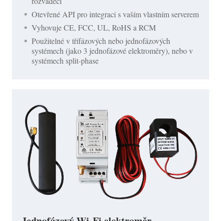
rozvaděči
Otevřené API pro integraci s vaším vlastním serverem
Vyhovuje CE, FCC, UL, RoHS a RCM
Použitelné v třífázových nebo jednofázových
systémech (jako 3 jednofázové elektroměry), nebo v
systémech split-phase
Jednofázový Wi-Fi elektroměr