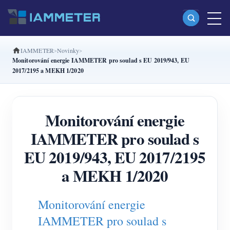
IAMMETER
Novinky
Produkty
Monitorování energie IAMMETER pro soulad s EU 2019/943, EU
2017/2195 a MEKH 1/2020
Jednofázový Wi-Fi elektroměr (WEM3080)
Split-phase Wi-Fi elektroměr (WEM2067)
Monitorování energie
Třífázový Wi-Fi elektroměr (WEM3080T)
IAMMETER pro soulad s
Třífázový Wi-Fi elektroměr (WEM3046T)
EU 2019/943, EU 2017/2195
Třífázový Wi-Fi elektroměr (WEM3050T)
a MEKH 1/2020
WiFi regulátor výkonu
IAMMETER Cloud Pro
Monitorování energie
Služba self-hostingu
IAMMETER pro soulad s