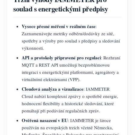
soulad s energetickými předpisy
Vysoce přesné měření v reálném čase
:
Zaznamenávejte metriky odběru/dodávky ze sítě,
spotřeby a výroby pro soulad s předpisy a sledování
výkonnosti.
API a protokoly připravené pro regulaci
: Rozhraní
MQTT a REST API umožňují bezproblémovou
integraci s energetickými platformami, agregátory a
virtuálními elektrárnami (VPP).
Cloudová analýza a vizualizace
: IAMMETER
Cloud nabízí komplexní zprávy o spotřebě energie,
hodnocení flexibility a historické sledování, které
pomáhají při podávání regulačních zpráv.
Ověřená nasazení v EU
: IAMMETER je široce
používán na evropských trzích včetně Německa,
Maďarska, Španělska a Rakouska pro monitorování