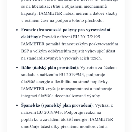
se na liberalizaci trhu a objasnění mechanismů
kapacity. IAMMETER nabízí měření a datové služby
v reálném čase na podporu tohoto přechodu.
Francie (francouzské pokyny pro vyrovnávání
elektřiny)
: Provádí nařízení EU 2017/2195.
IAMMETER pomáhá francouzským poskytovatelům
BSP a velkým odběratelům zajistit vyhovující účast
na standardizovaných vyrovnávacích trzích.
Itálie (italský plán provádění)
: Vytvořen za účelem
souladu s nařízením EU 2019/943, podporuje
úložiště energie a flexibilitu na straně poptávky.
IAMMETER zvyšuje transparentnost a podporuje
integraci úložišť a decentralizované výroby.
Španělsko (španělský plán provádění)
: Vychází z
nařízení EU 2019/943. Podporuje reakci na
poptávku a zavádění úložišť energie. IAMMETER
umožňuje účast díky přesnému monitorování a