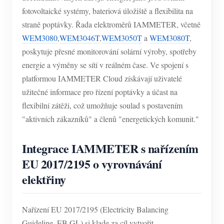
fotovoltaické systémy, bateriová úložiště a flexibilita na
straně poptávky. Řada elektroměrů IAMMETER, včetně
WEM3080
,
WEM3046T
,
WEM3050T
a
WEM3080T
,
poskytuje přesné monitorování solární výroby, spotřeby
energie a výměny se sítí v reálném čase. Ve spojení s
platformou IAMMETER Cloud získávají uživatelé
užitečné informace pro řízení poptávky a účast na
flexibilní zátěži, což umožňuje soulad s postavením
"aktivních zákazníků" a členů "energetických komunit."
Integrace IAMMETER s nařízením
EU 2017/2195 o vyrovnávání
elektřiny
Nařízení EU 2017/2195 (Electricity Balancing
Guideline, EB GL) si klade za cíl vytvořit