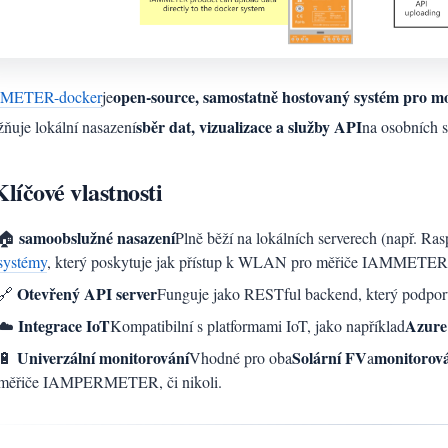
open-source, samostatně hostovaný systém pro mo
METER-docker
je
sběr dat, vizualizace a služby API
ňuje lokální nasazení
na osobních s
líčové vlastnosti
samoobslužné nasazení
🏠
Plně běží na lokálních serverech (např. Ra
systémy
, který poskytuje jak přístup k WLAN pro měřiče IAMMETER, t
Otevřený API server
🔗
Funguje jako RESTful backend, který podporuj
Integrace IoT
Azure
☁️
Kompatibilní s platformami IoT, jako například
Univerzální monitorování
Solární FV
monitorová
🔋
Vhodné pro oba
a
měřiče IAMPERMETER, či nikoli.