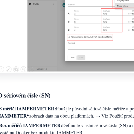
O sériovém čísle (SN)
S měřiči IAMPERMETER:
Použijte původní sériové číslo měřiče a po
IAMMETER“
zobrazit data na obou platformách. → Viz Použití p
Bez měřičů IAMPERMETER:
Definujte vlastní sériové číslo (SN) a
systému Docker bez produktu IAMMETER.