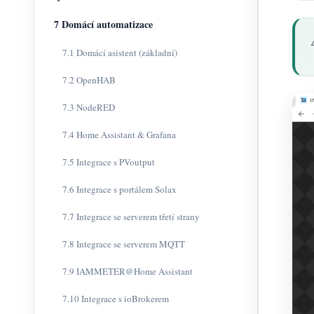
7 Domácí automatizace
7.1 Domácí asistent (základní)
7.2 OpenHAB
7.3 NodeRED
7.4 Home Assistant & Grafana
7.5 Integrace s PVoutput
7.6 Integrace s portálem Solax
7.7 Integrace se serverem třetí strany
7.8 Integrace se serverem MQTT
7.9 IAMMETER@Home Assistant
7.10 Integrace s ioBrokerem