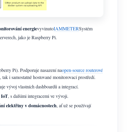
nitorování energie
vyvinuto
IAMMETER
Systém
erverech, jako je Raspberry Pi.
spberry Pi). Podporuje nasazení na
open-source routerové
ak i samostatně hostované monitorovací prostředí.
e vývoj vlastních dashboardů a integrací.
 IoT
, s dalšími integracemi ve vývoji.
ní elektřiny v domácnostech
, ať už se používají