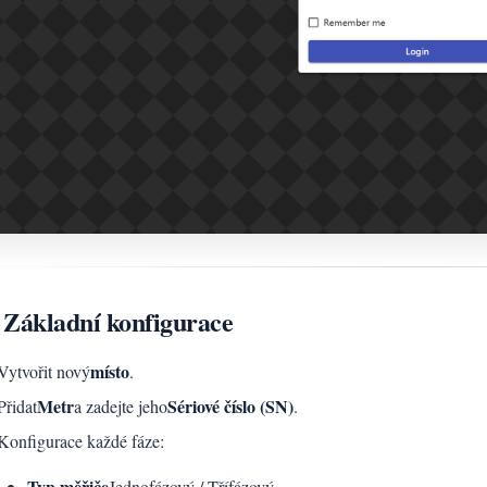
 Základní konfigurace
místo
Vytvořit nový
.
Metr
Sériové číslo (SN)
Přidat
a zadejte jeho
.
Konfigurace každé fáze:
Typ měřiče
Jednofázový / Třífázový