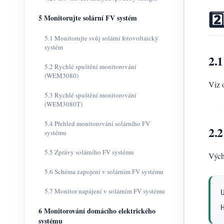
2️
5 Monitorujte solární FV systém
5.1 Monitorujte svůj solární fotovoltaický
systém
2.1
5.2 Rychlé spuštění monitorování
(WEM3080)
Viz 
5.3 Rychlé spuštění monitorování
(WEM3080T)
5.4 Přehled monitorování solárního FV
2.2
systému
5.5 Zprávy solárního FV systému
Vých
5.6 Schéma zapojení v solárním FV systému
5.7 Monitor napájení v solárním FV systému
6 Monitorování domácího elektrického
systému