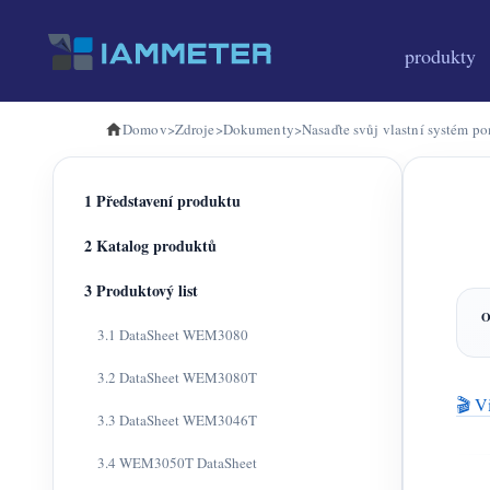
produkty
Domov
>
Zdroje
>
Dokumenty
>
Nasaďte svůj vlastní systém p
1 Představení produktu
2 Katalog produktů
3 Produktový list
3.1 DataSheet WEM3080
3.2 DataSheet WEM3080T
🎬 Vi
3.3 DataSheet WEM3046T
3.4 WEM3050T DataSheet