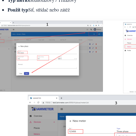
Použít typ
Síť, střídač nebo zátěž