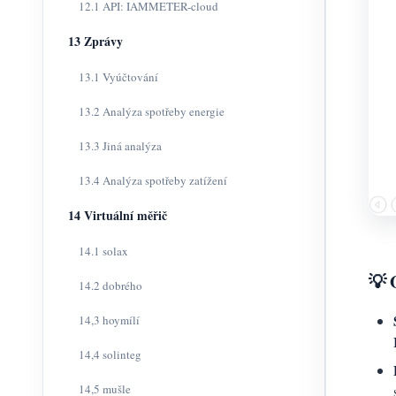
12.1 API: IAMMETER-cloud
13 Zprávy
13.1 Vyúčtování
13.2 Analýza spotřeby energie
13.3 Jiná analýza
13.4 Analýza spotřeby zatížení
14 Virtuální měřič
14.1 solax
💡 
14.2 dobrého
14,3 hoymílí
14,4 solinteg
14,5 mušle