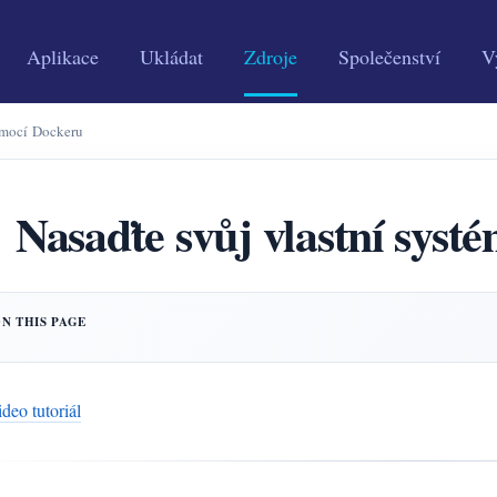
Aplikace
Ukládat
Zdroje
Společenství
V
omocí Dockeru
Nasaďte svůj vlastní sys
deo tutoriál