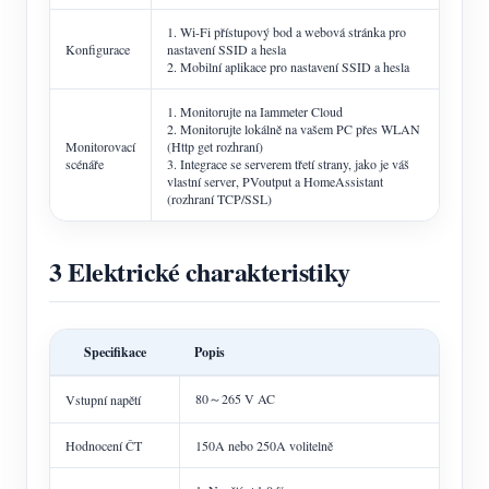
1. Wi-Fi přístupový bod a webová stránka pro
Konfigurace
nastavení SSID a hesla
2. Mobilní aplikace pro nastavení SSID a hesla
1. Monitorujte na Iammeter Cloud
2. Monitorujte lokálně na vašem PC přes WLAN
Monitorovací
(Http get rozhraní)
scénáře
3. Integrace se serverem třetí strany, jako je váš
vlastní server, PVoutput a HomeAssistant
(rozhraní TCP/SSL)
3 Elektrické charakteristiky
Specifikace
Popis
80～265 V AC
Vstupní napětí
Hodnocení ČT
150A nebo 250A volitelně