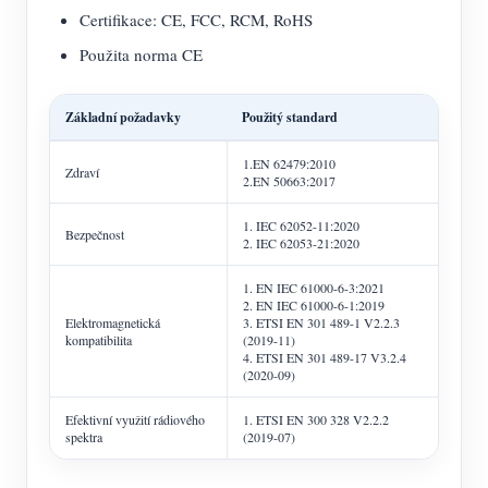
Certifikace: CE, FCC, RCM, RoHS
Použita norma CE
Základní požadavky
Použitý standard
1.EN 62479:2010
Zdraví
2.EN 50663:2017
1. IEC 62052-11:2020
Bezpečnost
2. IEC 62053-21:2020
1. EN IEC 61000-6-3:2021
2. EN IEC 61000-6-1:2019
Elektromagnetická
3. ETSI EN 301 489-1 V2.2.3
kompatibilita
(2019-11)
4. ETSI EN 301 489-17 V3.2.4
(2020-09)
Efektivní využití rádiového
1. ETSI EN 300 328 V2.2.2
spektra
(2019-07)