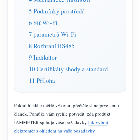
Simulátor IAMMETER
5 Podmínky prostředí
Virtuální měřič
6 Síť Wi-Fi
Systém energetického předpovídání a simulace
7 parametrů Wi-Fi
Aplikace
8 Rozhraní RS485
Monitor energie solárního FV systému
Ukládat
9 Indikátor
Monitor spotřeby elektřiny
Zdroje
10 Certifikáty shody a standard
Řídicí systém PV ohřívače
Rychlý start produktu
Společenství
11 Příloha
Automatizace domácnosti
Dokument
Vývojář
Tovární energetické monitorování
Výukové video
Prozkoumat
Kontakt
Pokud hledáte měřič výkonu, přečtěte si nejprve tento
FAQ
článek. Pomůže vám rychle potvrdit, zda produkt
Program odměn
O nás
IAMMETER splňuje vaše požadavky.
Jak vybrat
Zprávy
elektroměr s ohledem na vaše požadavky
Blogy