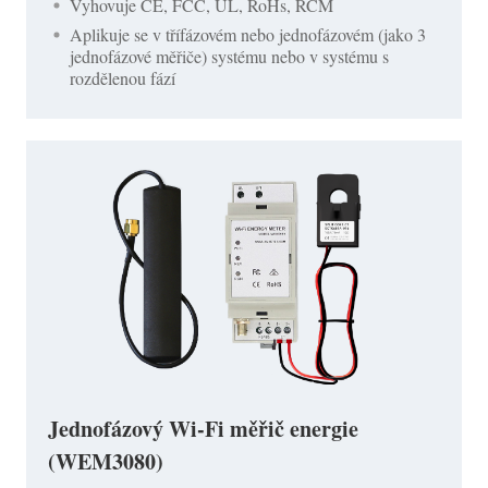
Vyhovuje CE, FCC, UL, RoHs, RCM
Aplikuje se v třífázovém nebo jednofázovém (jako 3
jednofázové měřiče) systému nebo v systému s
rozdělenou fází
Jednofázový Wi-Fi měřič energie
(WEM3080)