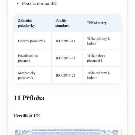
Použita norma IEC
Základní
Použitý
Třídní metry
požadavky
standard
Třída ochrany Ⅰ,
Obecný požadavek
IEC62052-11
Indoor
Požadavek na
Třída indexu
IEC62053-21
přesnost
přesnosti Ⅰ
Mechanický
Třída ochrany Ⅰ,
IEC62053-21
požadavek
Indoor
11 Příloha
Certifikát CE