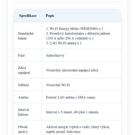
Specifikace
Popis
1. Wi-Fi Energy Meter (WEM3080) x 1
Standardní
2. Proudový transformátor s děleným jádrem
balení
(150 A nebo 250 A volitelně) x 1
3. 2,4G Wi-Fi anténa x 1
Fáze
Jednofázový
Zdroj
Vestavěný univerzální napájecí zdroj
napájení
Sdělení
Vestavěné Wi-Fi
Anténa
Externí 2,4G anténa s SMA samec
Interval
Interval 1-5 minut, obvykle 1 minuta
hlášení
Obsah
Aktivní energie (vpřed a vzad), činný výkon,
zprávy
napětí, proud, frekvence