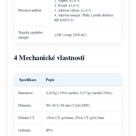
1. Napětí: ±1,0 %
2. Proud: ±1,0 %
Přesnost měření
3. Aktivní výkon: ±1,0 %
4. Aktivní energie: Třída 1 podle definice
IEC62053-21
Typická spotřeba
≤2W (vstup 220VAC)
energie
4 Mechanické vlastnosti
Specifikace
Popis
Hmotnost
0,26 kg (150A model); 0,37 kg (model 250A)
Dimenze
90×36,5×58 mm (2 tyče DIN)
Průměr CT
150A CT: φ16mm; 250A CT: φ24,5mm
Ochrana
IP51