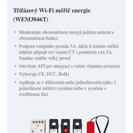
Třífázový Wi-Fi měřič energie
(WEM3046T)
Monitorujte obousměrnou energii jedním metrem s
obousměrnou funkcí
Podpora vstupního proudu 5A, takže k tomuto měřiči
můžete připojit své vlastní CT s poměrem xxx:5A.
Snadno změřte velký proud.
Otevřené API pro integraci s vaším vlastním serverem
Vyhovuje CE, FCC, RoHs
Aplikuje se v třífázovém nebo jednofázovém (jako 3
jednofázové měřiče) systému nebo v systému s
rozdělenou fází