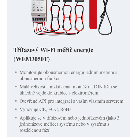
Třífázový Wi-Fi měřič energie
(WEM3050T)
Monitorujte obousměrnou energii jedním metrem s
obousměrnou funkcí
Malá velikost a nízká cena, montáž na DIN lištu se
úhledně vejde do krabice s elektroměrem
Otevřené API pro integraci s vaším vlastním serverem
Vyhovuje CE, FCC, RoHs
Aplikuje se v třífázovém nebo jednofázovém (jako 3
jednofázové měřiče) systému nebo v systému s
rozdělenou fází