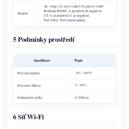
AC vstup: UL-živý vodič,UN-nulový vodič
Rozhraní RS485: A-pozitivní, B-negativní
Spojení
CT: I+ je pozitivní, I- je negativní
Port SMA: Port externí antény
5 Podmínky prostředí
Specifikace
Popis
-20～+60℃
Provozní teplota
5～95%
Provozní vlhkost
Nadmořská výška
0–3000 m
6 Síť Wi-Fi