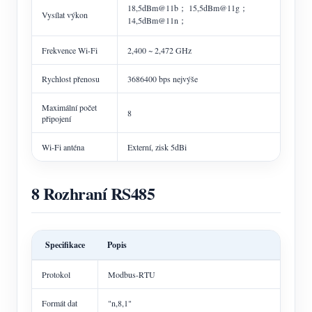
18,5dBm@11b； 15,5dBm@11g；
Vysílat výkon
14,5dBm@11n；
Frekvence Wi-Fi
2,400 ~ 2,472 GHz
Rychlost přenosu
3686400 bps nejvýše
Maximální počet
8
připojení
Wi-Fi anténa
Externí, zisk 5dBi
8 Rozhraní RS485
Specifikace
Popis
Protokol
Modbus-RTU
Formát dat
"n,8,1"