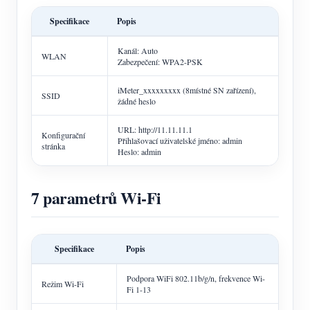
Specifikace
Popis
Kanál: Auto
WLAN
Zabezpečení: WPA2-PSK
iMeter_xxxxxxxxx (8místné SN zařízení),
SSID
žádné heslo
URL: http://11.11.11.1
Konfigurační
Přihlašovací uživatelské jméno: admin
stránka
Heslo: admin
7 parametrů Wi-Fi
Specifikace
Popis
Podpora WiFi 802.11b/g/n, frekvence Wi-
Režim Wi-Fi
Fi 1-13